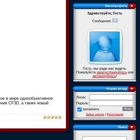
Минипрофиль
Здравствуйте, Гость
Сообщения:
Гость, мы рады вас видеть.
Пожалуйста
зарегистрируйтесь
или
авторизуйтесь
!
Форма входа
Логин:
вое в мире однообъективное
ния CF3D, а также новый
Пароль:
запомнить
Забыл пароль
|
Регистрация
Поиск