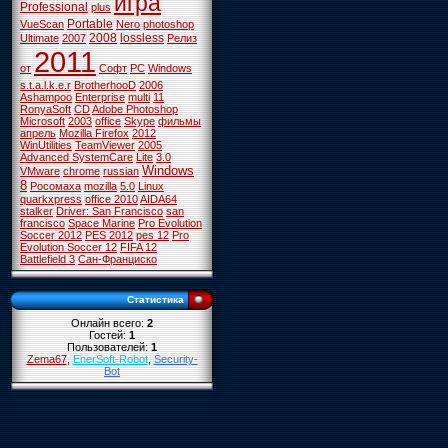
игра
Professional
plus
Portable
VueScan
Nero
photoshop
2008
lossless
Ultimate
2007
Релиз
2011
от
Софт
PC
Windows
s.t.a.l.k.e.r
BrotherhooD
2006
Ashampoo
Enterprise
multi
11
RonyaSoft
CD
Adobe Photoshop
Microsoft
2003
office
Skype
фильмы
апрель
Mozilla Firefox
2012
WinUtilities
TeamViewer
2005
Advanced SystemCare
Lite
3.0
Windows
VMware
chrome
russian
8
Росомаха
mozilla
5.0
Linux
quarkxpress
office 2010
AIDA64
stalker
Driver: San Francisco
san
francisco
Space Marine
Pro Evolution
Soccer 2012
PES 2012
pes 12
Pro
Evolution Soccer 12
FIFA 12
Battlefield 3
Сан-Франциско
Статистика
Онлайн всего:
2
Гостей:
1
Пользователей:
1
Zema67
,
EnerSoft-Robot
,
Security-
Bot