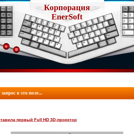
Корпорация
EnerSoft
ставила первый Full HD 3D-проектор