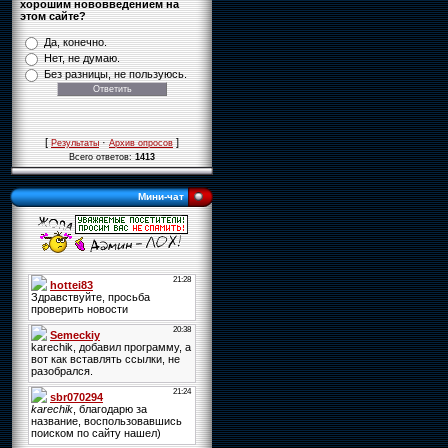
хорошим нововведением на
этом сайте?
Да, конечно.
Нет, не думаю.
Без разницы, не пользуюсь.
[
·
]
Результаты
Архив опросов
Всего ответов:
1413
Мини-чат