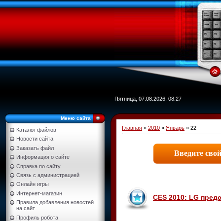
Пятница, 07.08.2026, 08:27
Меню сайта
Главная
»
2010
»
Январь
»
22
Каталог файлов
Новости сайта
Заказать файл
Информация о сайте
Справка по сайту
Связь с администрацией
Онлайн игры
Интернет-магазин
CES 2010: LG пред
Правила добавления новостей
на сайт
Профиль робота