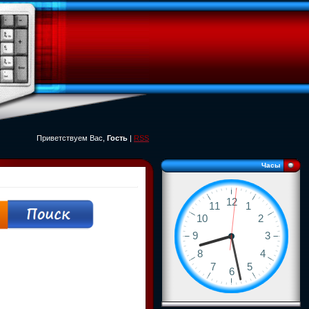
Приветствуем Вас,
Гость
|
RSS
Часы