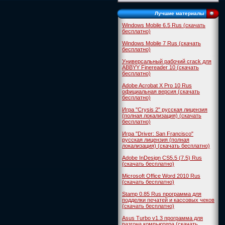
Лучшие материалы
Windows Mobile 6.5 Rus (скачать
бесплатно)
Windows Mobile 7 Rus (скачать
бесплатно)
Универсальный рабочий crack для
ABBYY Finereader 10 (скачать
бесплатно)
Adobe Acrobat X Pro 10 Rus
официальная версия (скачать
бесплатно)
Игра "Crysis 2" русская лицензия
(полная локализация) (скачать
бесплатно)
Игра "Driver: San Francisco"
русская лицензия (полная
локализация) (скачать бесплатно)
Adobe InDesign CS5.5 (7.5) Rus
(скачать бесплатно)
Microsoft Office Word 2010 Rus
(скачать бесплатно)
Stamp 0.85 Rus программа для
подделки печатей и кассовых чеков
(скачать бесплатно)
Asus Turbo v1.3 программа для
разгона компьютера (скачать