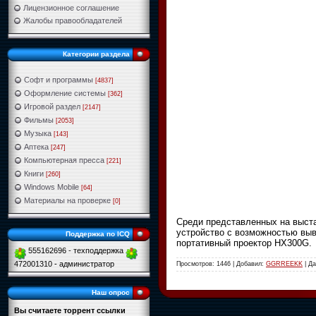
Лицензионное соглашение
Жалобы правообладателей
Категории раздела
Софт и программы
[4837]
Оформление системы
[362]
Игровой раздел
[2147]
Фильмы
[2053]
Музыка
[143]
Аптека
[247]
Компьютерная пресса
[221]
Книги
[260]
Windows Mobile
[64]
Материалы на проверке
[0]
Среди представленных на выста
устройство с возможностью вы
Поддержка по ICQ
портативный проектор HX300G.
555162696 - техподдержка
472001310 - администратор
Просмотров: 1446 | Добавил:
GGRREEKK
| Д
Наш опрос
Вы считаете торрент ссылки