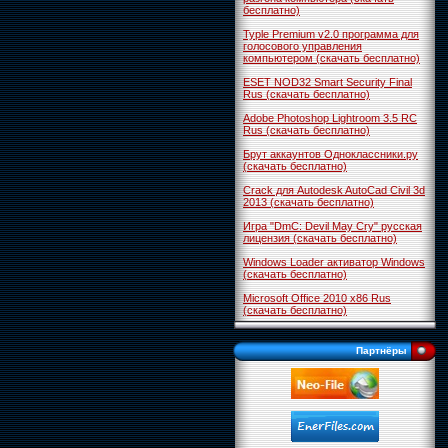
бесплатно)
Typle Premium v2.0 программа для
голосового управления
компьютером (скачать бесплатно)
ESET NOD32 Smart Security Final
Rus (скачать бесплатно)
Adobe Photoshop Lightroom 3.5 RC
Rus (скачать бесплатно)
Брут аккаунтов Одноклассники.ру
(скачать бесплатно)
Crack для Autodesk AutoCad Civil 3d
2013 (скачать бесплатно)
Игра "DmC: Devil May Cry" русская
лицензия (скачать бесплатно)
Windows Loader активатор Windows
(скачать бесплатно)
Microsoft Office 2010 x86 Rus
(скачать бесплатно)
Партнёры