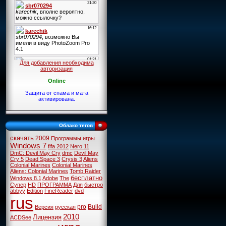
Для добавления необходима
авторизация
Online
Защита от спама и мата
активирована.
Облако тегов
скачать
2009
Программы
игры
Windows 7
fifa 2012
Nero 11
DmC: Devil May Cry
dmc
Devil May
Cry 5
Dead Space 3
Crysis 3
Aliens
Colonial Marines
Colonial Marines
Aliens: Colonial Marines
Tomb Raider
бесплатно
Windows 8.1
Adobe
The
Супер
HD
ПРОГРАММА
Для
быстро
abbyy
Edition
FineReader
dvd
rus
pro
Build
Версия
русская
2010
Лицензия
ACDSee