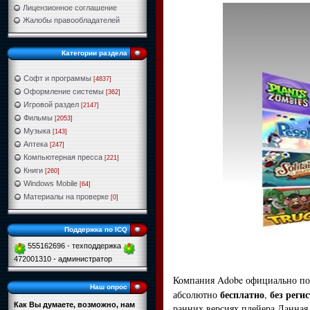
Лицензионное соглашение
Жалобы правообладателей
Категории раздела
Софт и программы
[4837]
Оформление системы
[362]
Игровой раздел
[2147]
Фильмы
[2053]
Музыка
[143]
Аптека
[247]
Компьютерная пресса
[221]
Книги
[260]
Windows Mobile
[64]
Материалы на проверке
[0]
Поддержка по ICQ
555162696 - техподдержка
472001310 - администратор
Компания Adobe официально по
Наш опрос
бесплатно
без реги
абсолютно
,
Как Вы думаете, возможно, нам
ранних версиях плейера.Данная 