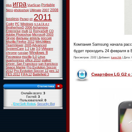
игра
Portable
plus
VueScan
2008
Nero
photoshop
Ultimate
2007
2011
lossless
Релиз
от
Софт
PC
Windows
s.t.a.l.k.e.r
BrotherhooD
2006
Ashampoo
Enterprise
multi
11
RonyaSoft
CD
Adobe Photoshop
Microsoft
2003
Skype
фильмы
апрель
россия
Mozilla Firefox
2012
WinUtilities
Компания Samsung начала рассы
TeamViewer
2005
Advanced
SystemCare
1.2
Lite
3.0
VMware
будет проходить 24 февраля в 
Windows 8
chrome
russian
Росомаха
mozilla
5.0
Linux
Просмотров: 2102 | Добавил:
karechik
| Дата:
quarkxpress
office 2010
stalker
Driver: San Francisco
san francisco
Space Marine
Pro Evolution Soccer
2012
Pro Evolution Soccer 12
pes 12
Смартфон LG G2 с 
PES 2012
FIFA 12
Battlefield 3
Статистика
Онлайн всего:
3
Гостей:
3
Пользователей:
0
,
EnerSoft-Robot
,
Security-Bot