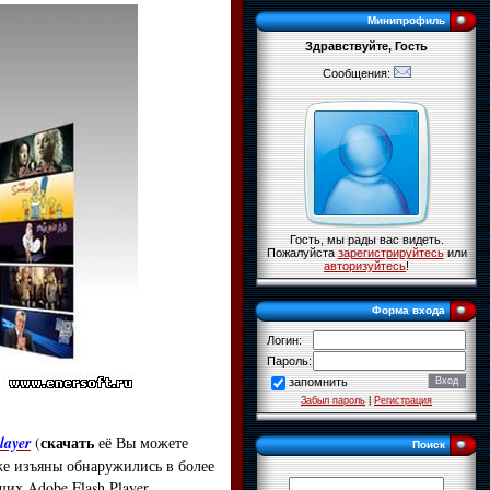
Минипрофиль
Здравствуйте, Гость
Сообщения:
Гость, мы рады вас видеть.
Пожалуйста
зарегистрируйтесь
или
авторизуйтесь
!
Форма входа
Логин:
Пароль:
запомнить
Забыл пароль
|
Регистрация
скачать
layer
(
её Вы можете
Поиск
же изъяны обнаружились в более
их Adobe Flash Player.