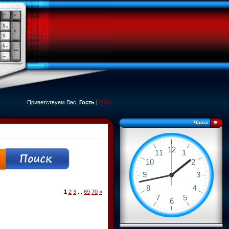
Приветствуем Вас,
Гость
|
RSS
Часы
1
2
3
...
69
70
»