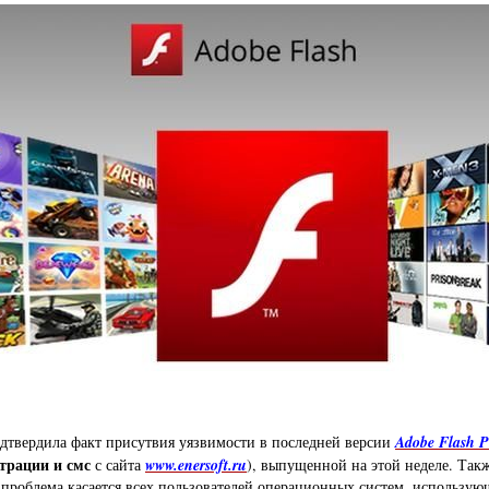
дтвердила факт присутвия уязвимости в последней версии
Adobe Flash P
страции и смс
с сайта
www.enersoft.ru
), выпущенной на этой неделе. Так
проблема касается всех пользователей операционных систем, использующ