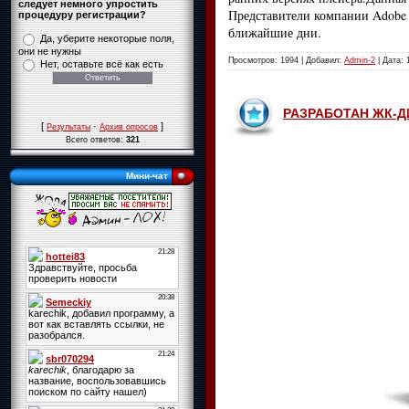
следует немного упростить
Представители компании Adobe 
процедуру регистрации?
ближайшие дни.
Да, уберите некоторые поля,
они не нужны
Просмотров: 1994 | Добавил:
Admin-2
| Дата:
Нет, оставьте всё как есть
РАЗРАБОТАН ЖК-Д
[
·
]
Результаты
Архив опросов
Всего ответов:
321
Мини-чат