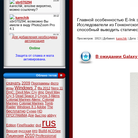
Главной особенностью E-Ink 
Исследователи из Гонконгско
способный выводить статическ
Для добавления необходима
Просмотров: 1913 | Добавил:
karechik
| Дата:
авторизация
Online
Защита от спама и мата
В ожидании Galax
активирована.
Облако тегов
скачать
2009
Программы
фото
Windows 7
игры
fifa 2012
Nero 11
DmC: Devil May Cry
dmc
Devil May
Cry 5
Dead Space 3
Crysis 3
Aliens
Colonial Marines
Aliens: Colonial
Marines
Colonial Marines
Tomb
Raider
Windows 8.1
Adobe
The
бесплатно
Супер
HD
ПРОГРАММА
Для
быстро
abbyy
rus
Edition
FineReader
dvd
pro
Build
Версия
русская
ACDSee
2010
Лицензия
Professional