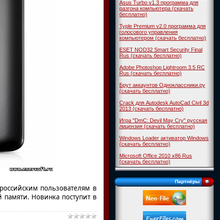
Asus Turbo v1.3 программа для
разгона компьютера (скачать
бесплатно)
Typle Premium v2.0 программа для
голосового управления
компьютером (скачать бесплатно)
ESET NOD32 Smart Security Final
Rus (скачать бесплатно)
Adobe Photoshop Lightroom 3.5 RC
Rus (скачать бесплатно)
Брут аккаунтов Одноклассники.ру
(скачать бесплатно)
Crack для Autodesk AutoCad Civil 3d
2013 (скачать бесплатно)
Игра "DmC: Devil May Cry" русская
лицензия (скачать бесплатно)
Windows Loader активатор Windows
(скачать бесплатно)
Microsoft Office 2010 x86 Rus
(скачать бесплатно)
Партнёры
 российским пользователям в
й памяти. Новинка поступит в