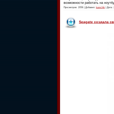
возможности работать на ноутбу
Просмотров: 2056 | Добавил:
karechik
| Дата:
Seagate создала с