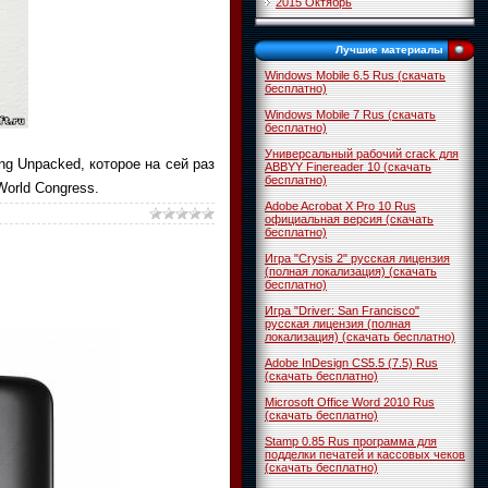
2015 Октябрь
Лучшие материалы
Windows Mobile 6.5 Rus (скачать
бесплатно)
Windows Mobile 7 Rus (скачать
бесплатно)
Универсальный рабочий crack для
 Unpacked, которое на сей раз
ABBYY Finereader 10 (скачать
бесплатно)
orld Congress.
Adobe Acrobat X Pro 10 Rus
официальная версия (скачать
бесплатно)
Игра "Crysis 2" русская лицензия
(полная локализация) (скачать
бесплатно)
Игра "Driver: San Francisco"
русская лицензия (полная
локализация) (скачать бесплатно)
Adobe InDesign CS5.5 (7.5) Rus
(скачать бесплатно)
Microsoft Office Word 2010 Rus
(скачать бесплатно)
Stamp 0.85 Rus программа для
подделки печатей и кассовых чеков
(скачать бесплатно)