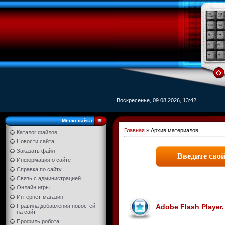
Воскресенье, 09.08.2026, 13:42
Меню сайта
Главная
»
Архив материалов
Каталог файлов
Новости сайта
Заказать файл
Информация о сайте
Справка по сайту
Связь с администрацией
Онлайн игры
Интернет-магазин
Adobe Flash Playe
Правила добавления новостей
на сайт
Профиль робота