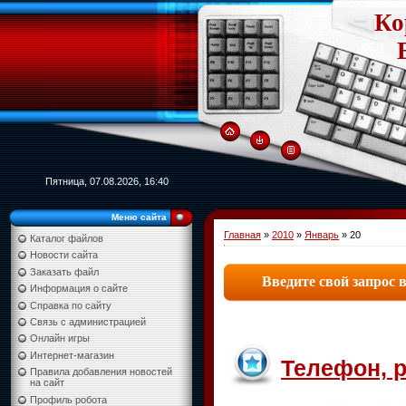
Ко
Пятница, 07.08.2026, 16:40
Меню сайта
Главная
»
2010
»
Январь
»
20
Каталог файлов
Новости сайта
Заказать файл
Информация о сайте
Справка по сайту
Связь с администрацией
Онлайн игры
Интернет-магазин
Телефон, 
Правила добавления новостей
на сайт
Профиль робота