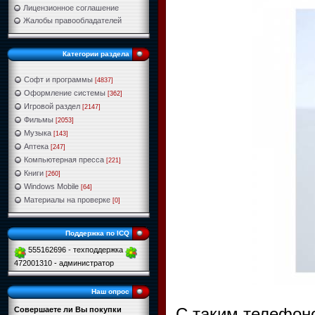
Лицензионное соглашение
Жалобы правообладателей
Категории раздела
Софт и программы
[4837]
Оформление системы
[362]
Игровой раздел
[2147]
Фильмы
[2053]
Музыка
[143]
Аптека
[247]
Компьютерная пресса
[221]
Книги
[260]
Windows Mobile
[64]
Материалы на проверке
[0]
Поддержка по ICQ
555162696 - техподдержка
472001310 - администратор
Наш опрос
C таким телефоно
Совершаете ли Вы покупки