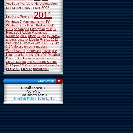
Portable
VueScan
Nero
photoshop
2008
Ultimate
3D
2007
Driver
2011
lossless
Релиз
от
Windows 7 Максимальная
PC
Windows
s.t.a.l.k.e.r
BrotherhooD
2006
Ashampoo
Enterprise
multi
11
RonyaSoft
Adobe Photoshop
Microsoft
2003
office
Skype
фильмы
апрель
россия
Mozilla Firefox
2012
WinUtilities
TeamViewer
2005
1.2
Lite
3.0
VMware
chrome
russian
Windows 8
Росомаха
mozilla
5.0
Linux
quarkxpress
office 2010
stalker
Driver: San Francisco
san francisco
Space Marine
Pro Evolution Soccer
2012
pes 12
Pro Evolution Soccer 12
PES 2012
FIFA 12
Battlefield 3
Статистика
Онлайн всего:
1
Гостей:
1
Пользователей:
0
,
EnerSoft-Robot
,
Security-Bot