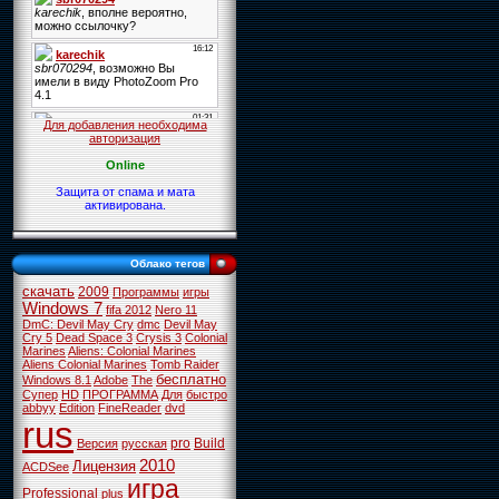
Для добавления необходима
авторизация
Online
Защита от спама и мата
активирована.
Облако тегов
скачать
2009
Программы
игры
Windows 7
fifa 2012
Nero 11
DmC: Devil May Cry
dmc
Devil May
Cry 5
Dead Space 3
Crysis 3
Colonial
Marines
Aliens: Colonial Marines
Aliens Colonial Marines
Tomb Raider
бесплатно
Windows 8.1
Adobe
The
Супер
HD
ПРОГРАММА
Для
быстро
abbyy
Edition
FineReader
dvd
rus
pro
Build
Версия
русская
2010
Лицензия
ACDSee
игра
Professional
plus