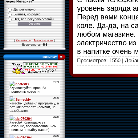
через Интернет?
уровень заряда а
Да, регулярно
Бывает, но редко
Перед вами конце
Нет, всё покупаю офлайн
коле. Да-да, на 
любом магазине.
[
·
]
электричество из 
Результаты
Архив опросов
Всего ответов:
966
в напитке очень м
Мини-чат
Просмотров: 1550 | Доб