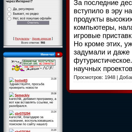
За последние дес
через Интернет?
вступило в эру н
Да, регулярно
Бывает, но редко
продукты высоки
Нет, всё покупаю офлайн
компьютеры, нал
игровые приставк
[
·
]
Результаты
Архив опросов
Но кроме этих, у
Всего ответов:
966
задумали и даже 
Мини-чат
футуристическое
научных проектов
Просмотров: 1948 | Доб