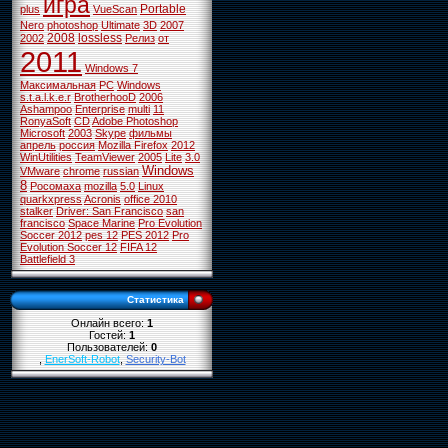
игра
Portable
plus
VueScan
Nero
photoshop
Ultimate
3D
2007
2008
lossless
2002
Релиз
от
2011
Windows 7
Максимальная
PC
Windows
s.t.a.l.k.e.r
BrotherhooD
2006
Ashampoo
Enterprise
multi
11
RonyaSoft
CD
Adobe Photoshop
Microsoft
2003
Skype
фильмы
апрель
россия
Mozilla Firefox
2012
WinUtilities
TeamViewer
2005
Lite
3.0
Windows
VMware
chrome
russian
8
Росомаха
mozilla
5.0
Linux
quarkxpress
Acronis
office 2010
stalker
Driver: San Francisco
san
francisco
Space Marine
Pro Evolution
Soccer 2012
pes 12
PES 2012
Pro
Evolution Soccer 12
FIFA 12
Battlefield 3
Статистика
Онлайн всего:
1
Гостей:
1
Пользователей:
0
,
EnerSoft-Robot
,
Security-Bot