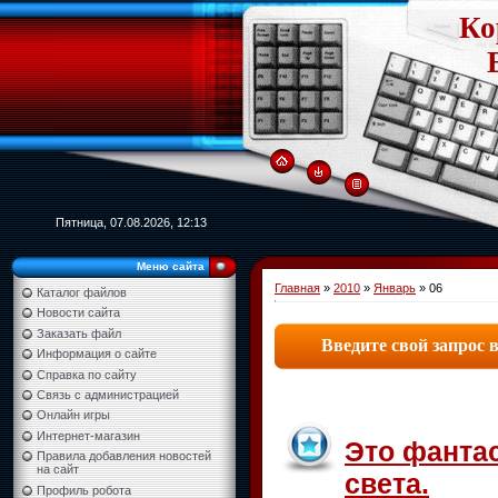
Ко
Пятница, 07.08.2026, 12:13
Меню сайта
Главная
»
2010
»
Январь
»
06
Каталог файлов
Новости сайта
Заказать файл
Информация о сайте
Справка по сайту
Связь с администрацией
Онлайн игры
Интернет-магазин
Это фантас
Правила добавления новостей
на сайт
света.
Профиль робота