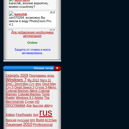
Для добавления необходима
авторизация
Online
Защита от спама и мата
активирована.
Облако тегов
скачать
2009
Программы
игры
Windows 7
fifa 2012
Nero 11
DmC: Devil May Cry
dmc
Devil May
Cry 5
Dead Space 3
Crysis 3
Aliens:
Colonial Marines
Aliens Colonial
Marines
Colonial Marines
Tomb
Raider
Windows 8.1
Adobe
The
бесплатно
Супер
HD
ПРОГРАММА
Для
быстро
abbyy
rus
Edition
FineReader
dvd
pro
Build
Версия
русская
ACDSee
2010
Лицензия
Professional