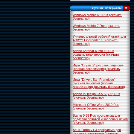
Лучшие материалы
Windows Mobile 6.5 Rus (скачать
бесплатно)
Windows Mobile 7 Rus (скачать
бесплатно)
Универсальный рабочий crack для
ABBYY Finereader 10 (скачать
бесплатно)
Adobe Acrobat X Pro 10 Rus
официальная версия (скачать
бесплатно)
Игра "Crysis 2" русская лицензия
(полная локализация) (скачать
бесплатно)
Игра "Driver: San Francisco"
русская лицензия (полная
локализация) (скачать бесплатно)
Adobe InDesign CS5.5 (7.5) Rus
(скачать бесплатно)
Microsoft Office Word 2010 Rus
(скачать бесплатно)
Stamp 0.85 Rus программа для
подделки печатей и кассовых чеков
(скачать бесплатно)
Asus Turbo v1.3 программа для
разгона компьютера (скачать