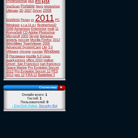
Professional
plus
Portable
VueScan
Nero
photoshop
2008
Ultimate
3D
2007
Driver
2011
lossless
Релиз
от
PC
Windows
s.t.a.l.k.e.r
BrotherhooD
2006
Ashampoo
Enterprise
multi
11
RonyaSoft
CD
Adobe Photoshop
Microsoft
2003
Skype
фильмы
апрель
россия
Mozilla Firefox
2012
WinUtilities
TeamViewer
2005
Advanced SystemCare
Lite
3.0
Windows
VMware
chrome
russian
8
Росомаха
mozilla
5.0
Linux
quarkxpress
office 2010
stalker
Driver: San Francisco
san francisco
Space Marine
Pro Evolution Soccer
2012
Pro Evolution Soccer 12
PES
2012
pes 12
FIFA 12
Battlefield 3
Статистика
Онлайн всего:
1
Гостей:
1
Пользователей:
0
,
EnerSoft-Robot
,
Security-Bot