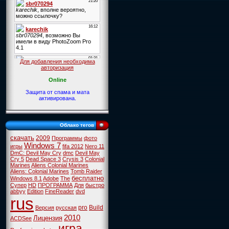
Для добавления необходима
авторизация
Online
Защита от спама и мата
активирована.
Облако тегов
скачать
2009
Программы
фото
Windows 7
игры
fifa 2012
Nero 11
DmC: Devil May Cry
dmc
Devil May
Cry 5
Dead Space 3
Crysis 3
Colonial
Marines
Aliens Colonial Marines
Aliens: Colonial Marines
Tomb Raider
бесплатно
Windows 8.1
Adobe
The
Супер
HD
ПРОГРАММА
Для
быстро
abbyy
Edition
FineReader
dvd
rus
pro
Build
Версия
русская
2010
Лицензия
ACDSee
игра