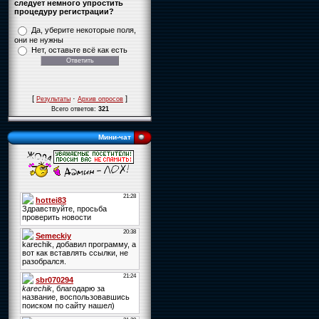
следует немного упростить
процедуру регистрации?
Да, уберите некоторые поля,
они не нужны
Нет, оставьте всё как есть
[
·
]
Результаты
Архив опросов
Всего ответов:
321
Мини-чат