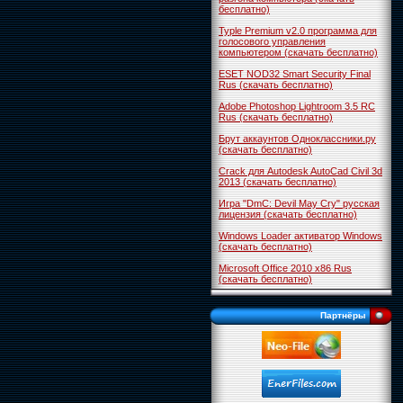
бесплатно)
Typle Premium v2.0 программа для
голосового управления
компьютером (скачать бесплатно)
ESET NOD32 Smart Security Final
Rus (скачать бесплатно)
Adobe Photoshop Lightroom 3.5 RC
Rus (скачать бесплатно)
Брут аккаунтов Одноклассники.ру
(скачать бесплатно)
Crack для Autodesk AutoCad Civil 3d
2013 (скачать бесплатно)
Игра "DmC: Devil May Cry" русская
лицензия (скачать бесплатно)
Windows Loader активатор Windows
(скачать бесплатно)
Microsoft Office 2010 x86 Rus
(скачать бесплатно)
Партнёры