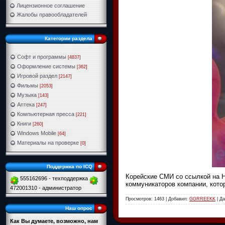
Лицензионное соглашение
Жалобы правообладателей
Категории раздела
Софт и программы
[4837]
Оформление системы
[362]
Игровой раздел
[2147]
Фильмы
[2053]
Музыка
[143]
Аптека
[247]
Компьютерная пресса
[221]
Книги
[260]
Windows Mobile
[64]
Материалы на проверке
[0]
Поддержка по ICQ
Корейские СМИ со ссылкой на Н
555162696 - техподдержка
коммуникаторов компании, котор
472001310 - администратор
Просмотров: 1463 | Добавил:
GGRREEKK
| Д
Наш опрос
Как Вы думаете, возможно, нам