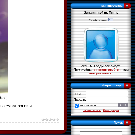
Минипрофиль
Здравствуйте, Гость
Сообщения:
Гость, мы рады вас видеть.
Пожалуйста
зарегистрируйтесь
или
авторизуйтесь
!
Форма входа
Логин:
Пароль:
запомнить
ина смартфонов и
Забыл пароль
|
Регистрация
Поиск