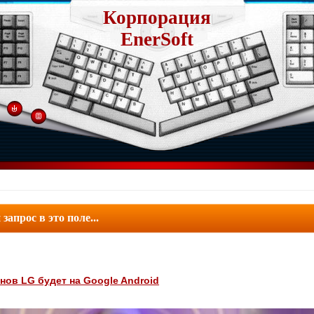
Корпорация
EnerSoft
ов LG будет на Google Android