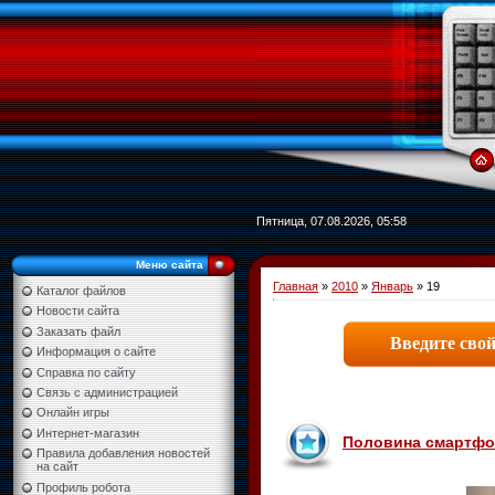
Пятница, 07.08.2026, 05:58
Меню сайта
Главная
»
2010
»
Январь
»
19
Каталог файлов
Новости сайта
Заказать файл
Информация о сайте
Справка по сайту
Связь с администрацией
Онлайн игры
Интернет-магазин
Половина смартфон
Правила добавления новостей
на сайт
Профиль робота