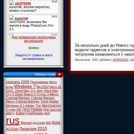
Для добавления необходима
авторизация
За несколько дней до Нового г
Online
модели гаджетов и электронных
читателям ознакомиться с неко
Защита от спама и мата
активирована.
Просмотров: 1503 | Добавил:
GGRREEKK
| Д
Облако тегов
скачать
2009
Программы
фото
Windows 7
игры
fifa 2012
Nero 11
DmC: Devil May Cry
dmc
Devil May
Cry 5
Dead Space 3
Crysis 3
Aliens:
Colonial Marines
Colonial Marines
Aliens Colonial Marines
Tomb Raider
бесплатно
Windows 8.1
Adobe
The
Супер
HD
ПРОГРАММА
Для
быстро
abbyy
Edition
FineReader
dvd
rus
pro
Build
Версия
русская
2010
Лицензия
ACDSee