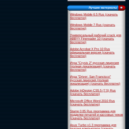
Лучшие материалы
Windows Mobile 6.5 Rus (скачать
бесплатно)
Windows Mobile 7 Rus (скачать
бесплатно)
Универсальный рабочий crack для
ABBYY Finereader 10 (скачать
бесплатно)
Adobe Acrobat X Pro 10 Rus
официальная версия (скачать
бесплатно)
Игра "Crysis 2" русская лицензия
(полная локализация) (скачать
бесплатно)
Игра "Driver: San Francisco"
русская лицензия (полная
локализация) (скачать бесплатно)
Adobe InDesign CS5.5 (7.5) Rus
(скачать бесплатно)
Microsoft Office Word 2010 Rus
(скачать бесплатно)
Stamp 0.85 Rus программа для
подделки печатей и кассовых чеков
(скачать бесплатно)
Asus Turbo v1.3 программа для
разгона компьютера (скачать