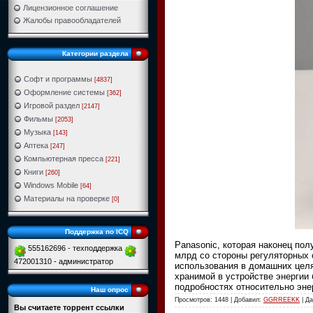
Лицензионное соглашение
Жалобы правообладателей
Категории раздела
Софт и программы
[4837]
Оформление системы
[362]
Игровой раздел
[2147]
Фильмы
[2053]
Музыка
[143]
Аптека
[247]
Компьютерная пресса
[221]
Книги
[260]
Windows Mobile
[64]
Материалы на проверке
[0]
Поддержка по ICQ
Panasonic, которая наконец по
555162696 - техподдержка
млрд со стороны регуляторных 
472001310 - администратор
использования в домашних целя
хранимой в устройстве энергии
подробностях относительно эне
Наш опрос
Просмотров: 1448 | Добавил:
GGRREEKK
| Д
Вы считаете торрент ссылки