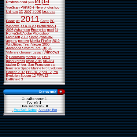
игра
Professional
plus
Portable
VueScan
Nero
photoshop
2008
lossless
Ultimate
3D
2007
2011
Релиз
от
Софт
PC
Windows
s.t.a.l.k.e.r
BrotherhooD
2006
Ashampoo
Enterprise
multi
11
RonyaSoft
Adobe Photoshop
Microsoft
2003
Skype
фильмы
апрель
россия
Mozilla Firefox
2012
WinUtilities
TeamViewer
2005
Advanced SystemCare
Lite
3.0
Windows
VMware
chrome
russian
8
Росомаха
mozilla
5.0
Linux
quarkxpress
office 2010
AIDA64
stalker
Driver: San Francisco
san
francisco
Space Marine
Pro Evolution
Soccer 2012
PES 2012
pes 12
Pro
Evolution Soccer 12
FIFA 12
Battlefield 3
Статистика
Онлайн всего:
1
Гостей:
1
Пользователей:
0
,
EnerSoft-Robot
,
Security-Bot