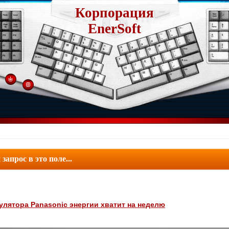
Корпорация
EnerSoft
улятора Panasonic энергии хватит на неделю