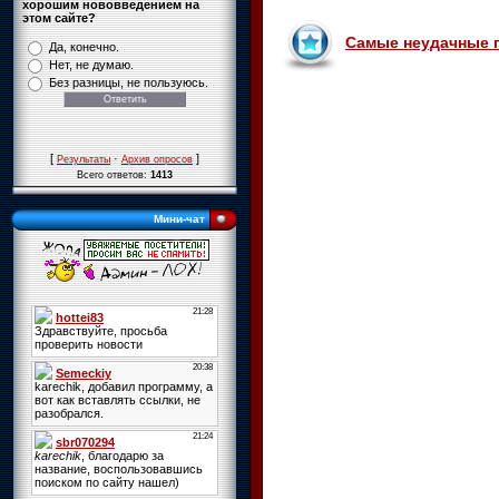
хорошим нововведением на
этом сайте?
Самые неудачные 
Да, конечно.
Нет, не думаю.
Без разницы, не пользуюсь.
[
·
]
Результаты
Архив опросов
Всего ответов:
1413
Мини-чат