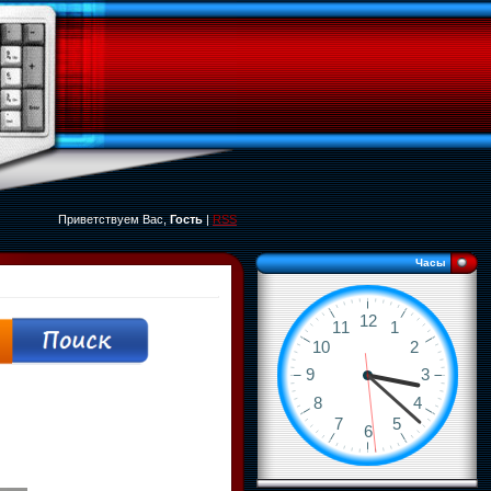
Приветствуем Вас,
Гость
|
RSS
Часы