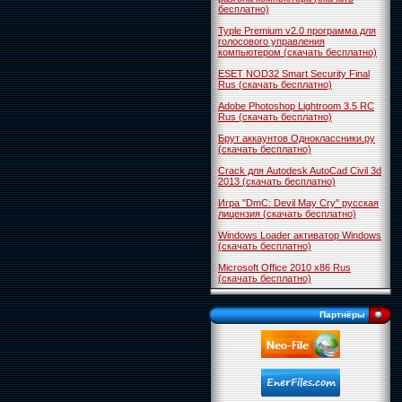
бесплатно)
Typle Premium v2.0 программа для
голосового управления
компьютером (скачать бесплатно)
ESET NOD32 Smart Security Final
Rus (скачать бесплатно)
Adobe Photoshop Lightroom 3.5 RC
Rus (скачать бесплатно)
Брут аккаунтов Одноклассники.ру
(скачать бесплатно)
Crack для Autodesk AutoCad Civil 3d
2013 (скачать бесплатно)
Игра "DmC: Devil May Cry" русская
лицензия (скачать бесплатно)
Windows Loader активатор Windows
(скачать бесплатно)
Microsoft Office 2010 x86 Rus
(скачать бесплатно)
Партнёры