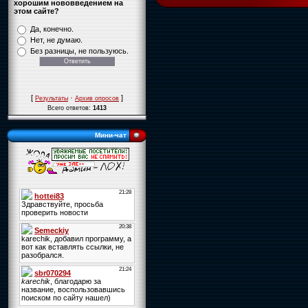
хорошим нововведением на
этом сайте?
Да, конечно.
Нет, не думаю.
Без разницы, не пользуюсь.
[
·
]
Результаты
Архив опросов
Всего ответов:
1413
Мини-чат