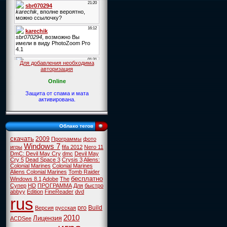
Для добавления необходима
авторизация
Online
Защита от спама и мата
активирована.
Облако тегов
скачать
2009
Программы
фото
Windows 7
игры
fifa 2012
Nero 11
DmC: Devil May Cry
dmc
Devil May
Cry 5
Dead Space 3
Crysis 3
Aliens:
Colonial Marines
Colonial Marines
Aliens Colonial Marines
Tomb Raider
бесплатно
Windows 8.1
Adobe
The
Супер
HD
ПРОГРАММА
Для
быстро
abbyy
Edition
FineReader
dvd
rus
pro
Build
Версия
русская
2010
Лицензия
ACDSee