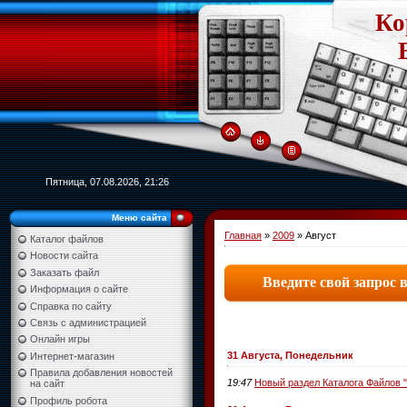
Ко
Пятница, 07.08.2026, 21:26
Меню сайта
Главная
»
2009
»
Август
Каталог файлов
Новости сайта
Заказать файл
Информация о сайте
Справка по сайту
Связь с администрацией
Онлайн игры
31 Августа, Понедельник
Интернет-магазин
Правила добавления новостей
19:47
Новый раздел Каталога Файлов 
на сайт
Профиль робота