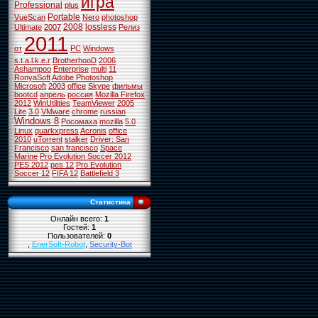
игра
Professional
plus
Portable
VueScan
Nero
photoshop
2008
lossless
Ultimate
2007
Релиз
2011
от
PC
Windows
s.t.a.l.k.e.r
BrotherhooD
2006
Ashampoo
Enterprise
multi
11
RonyaSoft
Adobe Photoshop
Microsoft
2003
office
Skype
фильмы
bootcd
апрель
россия
Mozilla Firefox
2012
WinUtilities
TeamViewer
2005
Lite
3.0
VMware
chrome
russian
Windows 8
Росомаха
mozilla
5.0
Linux
quarkxpress
Acronis
office
2010
uTorrent
stalker
Driver: San
Francisco
san francisco
Space
Marine
Pro Evolution Soccer 2012
PES 2012
pes 12
Pro Evolution
Soccer 12
FIFA 12
Battlefield 3
Статистика
Онлайн всего:
1
Гостей:
1
Пользователей:
0
,
EnerSoft-Robot
,
Security-Bot