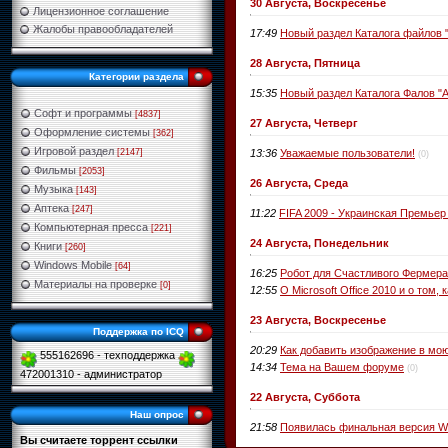
30 Августа, Воскресенье
Лицензионное соглашение
Жалобы правообладателей
17:49
Новый раздел Каталога файлов
28 Августа, Пятница
Категории раздела
15:35
Новый раздел Каталога Фалов "А
Софт и программы
[4837]
27 Августа, Четверг
Оформление системы
[362]
Игровой раздел
13:36
Уважаемые пользователи!
[2147]
(0)
Фильмы
[2053]
26 Августа, Среда
Музыка
[143]
Аптека
[247]
11:22
FIFA 2009 - Украинская Премьер
Компьютерная пресса
[221]
24 Августа, Понедельник
Книги
[260]
Windows Mobile
[64]
16:25
Робот для Счастливого Фермера
Материалы на проверке
[0]
12:55
О Microsoft Office 2010 и о том
23 Августа, Воскресенье
Поддержка по ICQ
20:29
Как добавить изображение в мо
555162696 - техподдержка
14:34
Тема на Вашем форуме
(0)
472001310 - администратор
22 Августа, Суббота
Наш опрос
21:58
Появилась финальная версия Wi
Вы считаете торрент ссылки