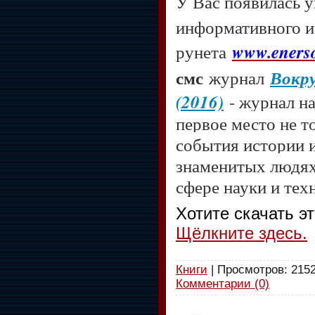
У Вас появилась 
информативного и
рунета
www.enerso
смс
журнал
Вокру
(2016)
- журнал на
первое место не т
события истории и
знаменитых людях
сфере науки и те
Хотите скачать э
Щёлкните здесь.
Книги
| Просмотров: 2152
Комментарии (0)