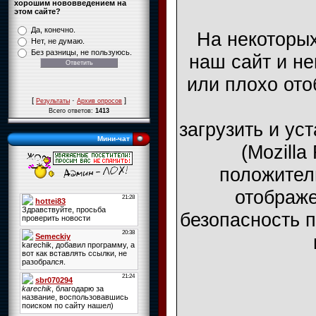
хорошим нововведением на
этом сайте?
Да, конечно.
На некоторы
Нет, не думаю.
Без разницы, не пользуюсь.
наш сайт и не
или плохо ото
[
·
]
Результаты
Архив опросов
Всего ответов:
1413
загрузить и ус
Мини-чат
(Mozilla
положитель
отображе
безопасность п