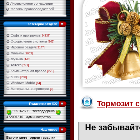
Лицензионное соглашение
Жалобы правообладателей
Категории раздела
Софт и программы
[4837]
Оформление системы
[362]
Игровой раздел
[2147]
Фильмы
[2053]
Музыка
[143]
Аптека
[247]
Компьютерная пресса
[221]
Книги
[260]
Windows Mobile
[64]
Материалы на проверке
[0]
Тормозит с
Поддержка по ICQ
555162696 - техподдержка
472001310 - администратор
Не забывайт
Наш опрос
Вы считаете торрент ссылки