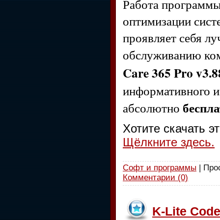
Работа программы 
оптимизации сист
проявляет себя л
обслуживанию ком
Care 365 Pro v3.8
информативного и
беспла
абсолютно
Хотите скачать э
Щёлкните здесь.
Софт и программы
| Про
Комментарии (0)
K-Lite Code