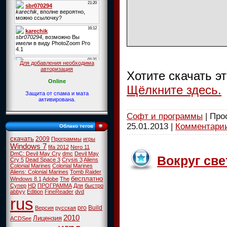
Для добавления необходима
авторизация
Хотите скачать э
Online
Щёлкните здесь.
Защита от спама и мата
активирована.
Софт и программы
| Про
25.01.2013
|
Комментарии
Облако тегов
скачать
2009
Программы
игры
Windows 7
fifa 2012
Nero 11
DmC: Devil May Cry
dmc
Devil May
Вокруг све
Cry 5
Dead Space 3
Crysis 3
Aliens
Colonial Marines
Colonial Marines
Aliens: Colonial Marines
Tomb Raider
бесплатно
Windows 8.1
Adobe
The
Супер
HD
ПРОГРАММА
Для
быстро
abbyy
Edition
FineReader
dvd
rus
pro
Build
Версия
русская
2010
Лицензия
ACDSee