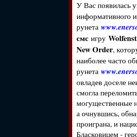
У Вас появилась 
информативного и
рунета
www.enerso
смс
Wolfens
игру
New Order
, кото
наиболее часто об
рунета
www.enerso
овладев доселе н
смогла переломить
могущественные на
а очнувшись, обна
проиграна, и наци
Бласковицем - ге