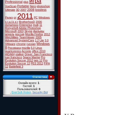
игра
Professional
plus
Portable
VueScan
Nero
photoshop
2008
lossless
Ultimate
3D
2007
2011
Релиз
от
PC
Windows
s.t.a.l.k.e.r
BrotherhooD
2006
Ashampoo
Enterprise
multi
11
RonyaSoft
Adobe Photoshop
Microsoft
2003
Skype
фильмы
апрель
россия
Mozilla Firefox
2012
WinUtilities
TeamViewer
2005
Advanced SystemCare
1.2
Lite
3.0
Windows
VMware
chrome
russian
8
Росомаха
mozilla
5.0
Linux
quarkxpress
Acronis
office 2010
AIDA64
stalker
Driver: San Francisco
san francisco
Space Marine
Pro
Evolution Soccer 2012
pes 12
Pro
Evolution Soccer 12
PES 2012
FIFA
12
Battlefield 3
Статистика
Онлайн всего:
1
Гостей:
1
Пользователей:
0
,
EnerSoft-Robot
,
Security-Bot