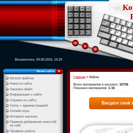
Ко
Воскресенье, 09.08.2026, 16:29
Меню сайта
Главная
»
Файлы
Каталог файлов
Новости сайта
Всего материалов в каталоге
:
10735
Показано материалов
:
1-15
Заказать файл
Информация о сайте
Справка по сайту
Связь с администрацией
Онлайн игры
Интернет-магазин
Правила добавления новостей
на сайт
Профиль робота