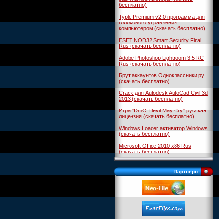
бесплатно)
Typle Premium v2.0 программа для
голосового управления
компьютером (скачать бесплатно)
ESET NOD32 Smart Security Final
Rus (скачать бесплатно)
Adobe Photoshop Lightroom 3.5 RC
Rus (скачать бесплатно)
Брут аккаунтов Одноклассники.ру
(скачать бесплатно)
Crack для Autodesk AutoCad Civil 3d
2013 (скачать бесплатно)
Игра "DmC: Devil May Cry" русская
лицензия (скачать бесплатно)
Windows Loader активатор Windows
(скачать бесплатно)
Microsoft Office 2010 x86 Rus
(скачать бесплатно)
Партнёры