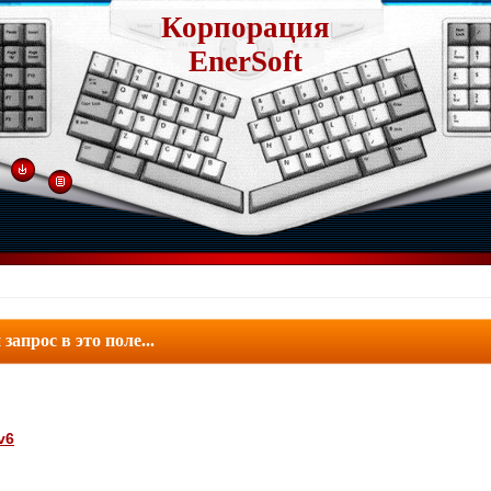
Корпорация
EnerSoft
v6