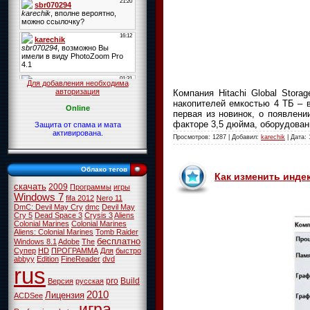
Для добавления необходима
авторизация
Компания Hitachi Global Stor
накопителей емкостью 4 ТБ – в
Online
первая из новинок, о появлен
факторе 3,5 дюйма, оборудова
Защита от спама и мата
активирована.
Просмотров: 1287 | Добавил:
karechik
| Дата:
Облако тегов
Как изменить инде
скачать
2009
Программы
игры
Windows 7
fifa 2012
Nero 11
DmC: Devil May Cry
dmc
Devil May
Cry 5
Dead Space 3
Crysis 3
Aliens
Colonial Marines
Colonial Marines
Aliens: Colonial Marines
Tomb Raider
бесплатно
Windows 8.1
Adobe
The
Супер
HD
ПРОГРАММА
Для
быстро
abbyy
Edition
FineReader
dvd
rus
pro
Build
Версия
русская
2010
Лицензия
ACDSee
игра