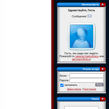
Минипрофиль
Здравствуйте, Гость
Сообщения:
Гость, мы рады вас видеть.
Пожалуйста
зарегистрируйтесь
или
авторизуйтесь
!
Форма входа
Логин:
Пароль:
запомнить
Забыл пароль
|
Регистрация
Поиск