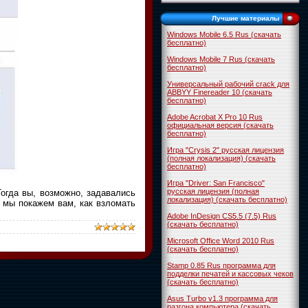
Лучшие материалы
Windows Mobile 6.5 Rus (скачать
бесплатно)
Windows Mobile 7 Rus (скачать
бесплатно)
Универсальный рабочий crack для
ABBYY Finereader 10 (скачать
бесплатно)
Adobe Acrobat X Pro 10 Rus
официальная версия (скачать
бесплатно)
Игра "Crysis 2" русская лицензия
(полная локализация) (скачать
бесплатно)
Игра "Driver: San Francisco"
русская лицензия (полная
Тогда вы, возможно, задавались
локализация) (скачать бесплатно)
 мы покажем вам, как взломать
Adobe InDesign CS5.5 (7.5) Rus
(скачать бесплатно)
Microsoft Office Word 2010 Rus
(скачать бесплатно)
Stamp 0.85 Rus программа для
подделки печатей и кассовых чеков
(скачать бесплатно)
Asus Turbo v1.3 программа для
разгона компьютера (скачать