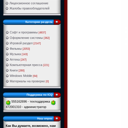
Лицензионное соглашение
Жалобы правообладателей
Категории раздела
Софт и программы
[4837]
Оформление системы
[362]
Игровой раздел
[2147]
Фильмы
[2053]
Музыка
[143]
Аптека
[247]
Компьютерная пресса
[221]
Книги
[260]
Windows Mobile
[64]
Материалы на проверке
[0]
Поддержка по ICQ
555162696 - техподдержка
472001310 - администратор
Наш опрос
Как Вы думаете, возможно, нам