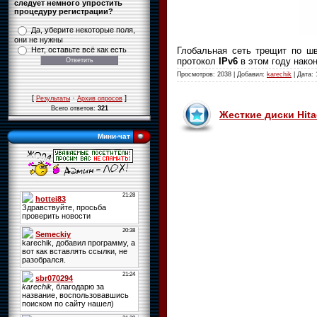
следует немного упростить
процедуру регистрации?
Да, уберите некоторые поля,
они не нужны
Глобальная сеть трещит по шв
Нет, оставьте всё как есть
протокол
IPv6
в этом году нако
Просмотров: 2038 | Добавил:
karechik
| Дата:
[
·
]
Результаты
Архив опросов
Всего ответов:
321
Жесткие диски Hita
Мини-чат