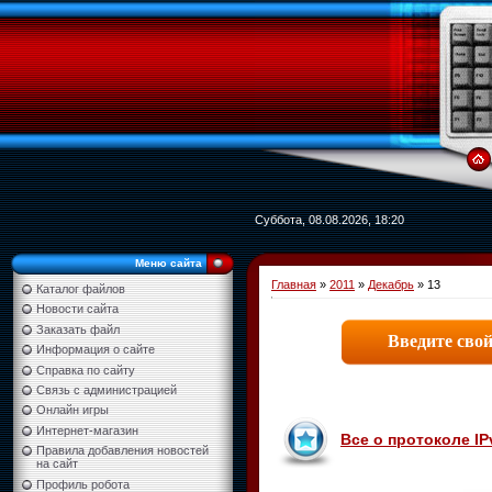
Суббота, 08.08.2026, 18:20
Меню сайта
Главная
»
2011
»
Декабрь
»
13
Каталог файлов
Новости сайта
Заказать файл
Информация о сайте
Справка по сайту
Связь с администрацией
Онлайн игры
Интернет-магазин
Все о протоколе IP
Правила добавления новостей
на сайт
Профиль робота