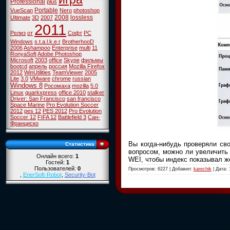
Professional
plus
Portable
VueScan
Nero
photoshop
2008
lossless
Ultimate
3D
2007
2011
Релиз
от
Софт
PC
Windows
s.t.a.l.k.e.r
BrotherhooD
2006
Ashampoo
Enterprise
multi
11
RonyaSoft
Adobe Photoshop
Microsoft
2003
office
Skype
фильмы
bootcd
апрель
россия
Mozilla Firefox
2012
WinUtilities
TeamViewer
2005
Lite
3.0
VMware
chrome
russian
Windows 8
Росомаха
mozilla
5.0
Linux
quarkxpress
office 2010
stalker
Driver: San Francisco
san francisco
Space Marine
Pro Evolution Soccer
2012
pes 12
PES 2012
Pro Evolution
Soccer 12
FIFA 12
Battlefield 3
Сан-
Франциско
Вы когда-нибудь проверяли сво
Статистика
вопросом, можно ли увеличить
Онлайн всего:
1
WEI, чтобы индекс показывал 
Гостей:
1
Пользователей:
0
Просмотров: 6227 | Добавил:
karechik
| Дата:
,
EnerSoft-Robot
,
Security-Bot