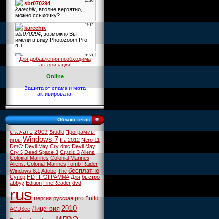
Для добавления необходима
авторизация
Online
Защита от спама и мата
активирована.
Облако тегов
скачать
2009
Studio
Программы
Windows 7
игры
fifa 2012
Nero 11
DmC: Devil May Cry
dmc
Devil May
Cry 5
Dead Space 3
Crysis 3
Aliens
Colonial Marines
Colonial Marines
Aliens: Colonial Marines
Tomb Raider
бесплатно
Windows 8.1
Adobe
The
Супер
HD
ПРОГРАММА
Для
быстро
abbyy
Edition
FineReader
dvd
rus
pro
Build
Версия
русская
2010
Лицензия
ACDSee
игра