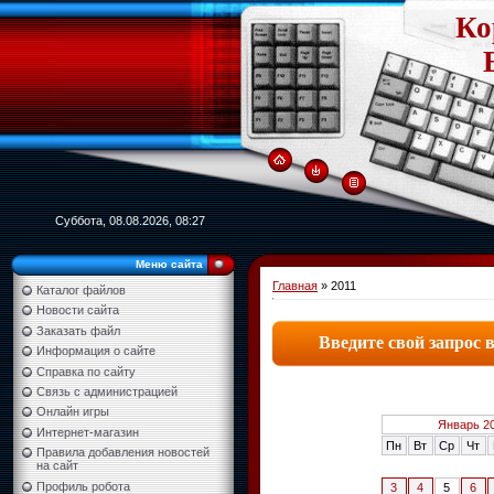
Ко
Суббота, 08.08.2026, 08:27
Меню сайта
Главная
»
2011
Каталог файлов
Новости сайта
Заказать файл
Информация о сайте
Справка по сайту
Связь с администрацией
Онлайн игры
Январь 2
Интернет-магазин
Пн
Вт
Ср
Чт
Правила добавления новостей
на сайт
Профиль робота
3
4
5
6