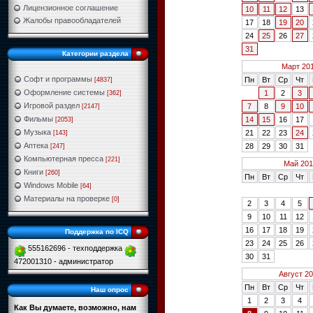
Лицензионное соглашение
10
11
12
13
Жалобы правообладателей
17
18
19
20
24
25
26
27
31
Категории раздела
Март 20
Софт и программы
Пн
Вт
Ср
Чт
[4837]
Оформление системы
1
2
3
[362]
Игровой раздел
7
8
9
10
[2147]
Фильмы
14
15
16
17
[2053]
Музыка
21
22
23
24
[143]
Аптека
28
29
30
31
[247]
Компьютерная пресса
[221]
Май 201
Книги
[260]
Пн
Вт
Ср
Чт
Windows Mobile
[64]
Материалы на проверке
[0]
2
3
4
5
9
10
11
12
16
17
18
19
Поддержка по ICQ
23
24
25
26
555162696 - техподдержка
30
31
472001310 - администратор
Август 2
Пн
Вт
Ср
Чт
Наш опрос
1
2
3
4
Как Вы думаете, возможно, нам