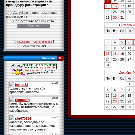
8
9
10
11
следует немного упростить
процедуру регистрации?
15
16
17
18
22
23
24
25
Да, уберите некоторые поля,
они не нужны
29
30
31
Нет, оставьте всё как есть
Октябрь 2
Пн
Вт
Ср
Чт
[
·
]
3
4
5
6
Результаты
Архив опросов
Всего ответов:
321
10
11
12
13
17
18
19
20
Мини-чат
24
25
26
27
31
Декабрь 2
Пн
Вт
Ср
Чт
1
5
6
7
8
12
13
14
15
19
20
21
22
26
27
28
29