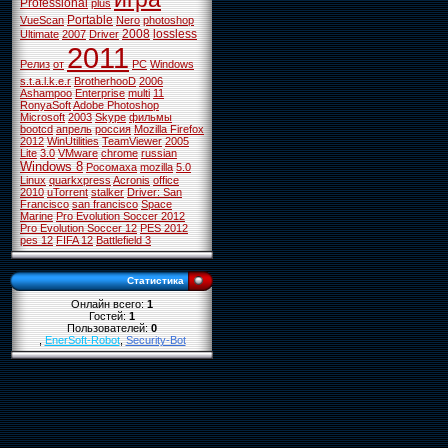
Professional
plus
Portable
VueScan
Nero
photoshop
2008
lossless
Ultimate
2007
Driver
2011
Релиз
от
PC
Windows
s.t.a.l.k.e.r
BrotherhooD
2006
Ashampoo
Enterprise
multi
11
RonyaSoft
Adobe Photoshop
Microsoft
2003
Skype
фильмы
bootcd
апрель
россия
Mozilla Firefox
2012
WinUtilities
TeamViewer
2005
Lite
3.0
VMware
chrome
russian
Windows 8
Росомаха
mozilla
5.0
Linux
quarkxpress
Acronis
office
2010
uTorrent
stalker
Driver: San
Francisco
san francisco
Space
Marine
Pro Evolution Soccer 2012
Pro Evolution Soccer 12
PES 2012
pes 12
FIFA 12
Battlefield 3
Статистика
Онлайн всего:
1
Гостей:
1
Пользователей:
0
,
EnerSoft-Robot
,
Security-Bot