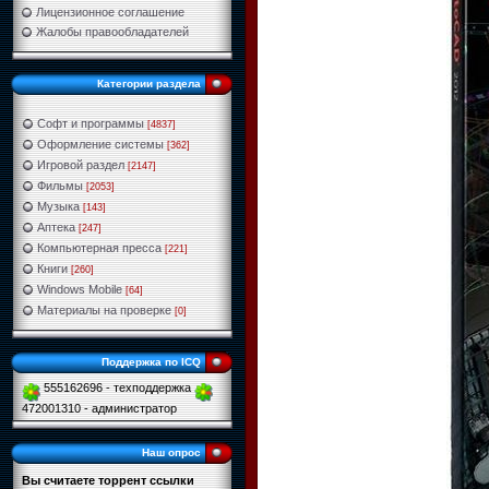
Лицензионное соглашение
Жалобы правообладателей
Категории раздела
Софт и программы
[4837]
Оформление системы
[362]
Игровой раздел
[2147]
Фильмы
[2053]
Музыка
[143]
Аптека
[247]
Компьютерная пресса
[221]
Книги
[260]
Windows Mobile
[64]
Материалы на проверке
[0]
Поддержка по ICQ
555162696 - техподдержка
472001310 - администратор
Наш опрос
Вы считаете торрент ссылки