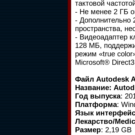
тактовой частото
- Не менее 2 ГБ 
- Дополнительно 
пространства, не
- Видеоадаптер к
128 МБ, поддерж
режим «true colo
Microsoft® Direc
Файл Autodesk A
Название: Autod
Год выпуска
: 20
Платформа
: Win
Язык интерфейс
Лекарство/Medic
Размер
: 2,19 GB