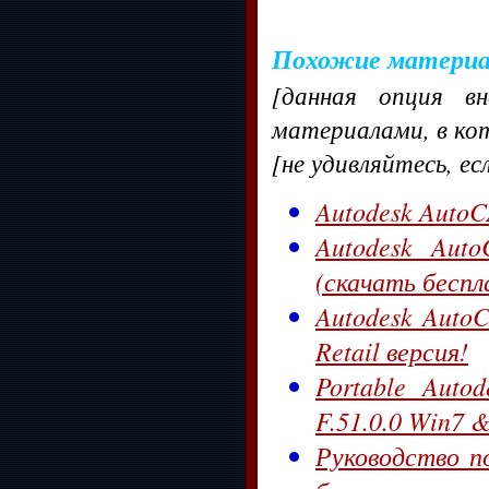
Похожие матери
[данная опция в
материалами, в ко
[не удивляйтесь, ес
Autodesk AutoC
Autodesk Aut
(скачать беспл
Autodesk AutoC
Retail версия!
Portable Auto
F.51.0.0 Win7 &
Руководство п