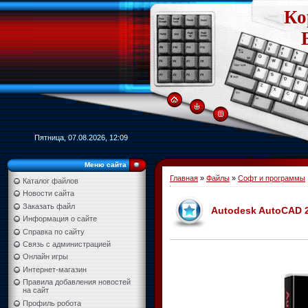
Ко
Пятница, 07.08.2026, 12:09
Меню сайта
Главная
»
Файлы
»
Софт и программы
Каталог файлов
Новости сайта
Заказать файл
Autodesk AutoCAD 2
Информация о сайте
Справка по сайту
Связь с администрацией
Онлайн игры
Интернет-магазин
Правила добавления новостей
на сайт
Профиль робота