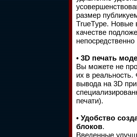
усовершенствова
размер публикуе
TrueType. Новые 
качестве подлож
непосредственно 
•
3D печать мод
Вы можете не про
их в реальность.
вывода на 3D пр
специализирован
печати).
•
Удобство созд
блоков
.
Введенные улучше