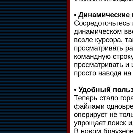
•
Динамические 
Сосредоточьтесь 
динамическом вв
возле курсора, т
просматривать ра
командную строку
просматривать и 
просто наводя на 
•
Удобный польз
Теперь стало гор
файлами одновре
оперирует не тол
упрощает поиск и
В новом браузер