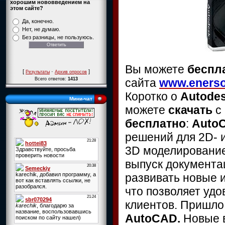
хорошим нововведением на
этом сайте?
Да, конечно.
Нет, не думаю.
Без разницы, не пользуюсь.
Вы можете
беспл
[
·
]
Результаты
Архив опросов
сайта
www.enerso
Всего ответов:
1413
Коротко о
Autode
Мини-чат
можете
скачать
с
бесплатно
:
Auto
решений для 2D- 
3D моделирование
выпуск документа
развивать новые 
что позволяет удо
клиентов. Пришло
AutoCAD.
Новые 