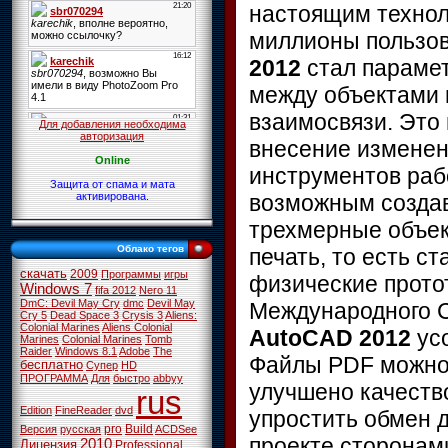
настоящим технол
миллионы пользов
2012
стал парамет
между объектами 
взаимосвязи. Это 
Для добавления необходима
авторизация
внесение изменен
Online
инструментов раб
Защита от спама и мата
возможным создав
активирована.
трехмерные объек
Облако тегов
печать, то есть с
скачать
2009
Программы
игры
физические прото
Windows 7
fifa 2012
Nero 11
DmC: Devil May Cry
dmc
Devil May
Международного 
Cry 5
Dead Space 3
Crysis 3
Aliens:
Colonial Marines
Aliens Colonial
AutoCAD 2012
ус
Marines
Colonial Marines
Tomb
Raider
Windows 8.1
Adobe
The
Файлы PDF можно 
бесплатно
Супер
HD
ПРОГРАММА
Для
быстро
abbyy
улучшено качеств
rus
Edition
FineReader
dvd
упростить обмен 
pro
Build
Версия
русская
ACDSee
проекте сторонам
2010
Лицензия
Professional