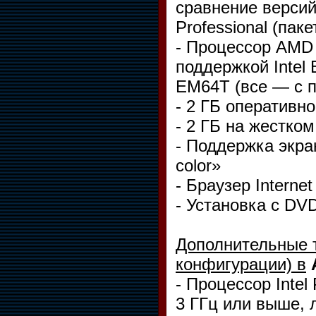
сравнение версий
Professional (пак
- Процессор AMD 
поддержкой Intel 
EM64T (все — с 
- 2 ГБ оперативн
- 2 ГБ на жестком
- Поддержка экра
color»
- Браузер Interne
- Установка с DV
Дополнительные 
конфигурации) в
A
- Процессор Intel
3 ГГц или выше, 