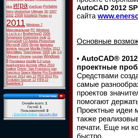
игра
AutoCAD 2012 SP
Portable
plus
VueScan
Nero
photoshop
Ultimate
3D
2007
сайта
www.enerso
2008
lossless
2002
Релиз
от
2011
Windows 7
Максимальная
PC
Windows
s.t.a.l.k.e.r
BrotherhooD
2006
Ashampoo
Enterprise
multi
11
Основные возмож
RonyaSoft
CD
Adobe Photoshop
Microsoft
2003
Skype
фильмы
апрель
россия
Mozilla Firefox
2012
WinUtilities
TeamViewer
2005
Lite
3.0
Windows
•
AutoCAD® 2012
VMware
chrome
russian
8
Росомаха
mozilla
5.0
Linux
проектные про
quarkxpress
Acronis
office 2010
stalker
Driver: San Francisco
san
francisco
Space Marine
Pro Evolution
Средствами созд
Soccer 2012
pes 12
PES 2012
Pro
Evolution Soccer 12
FIFA 12
самые разнообраз
Battlefield 3
проектов значите
Статистика
помогают держат
Онлайн всего:
1
Гостей:
1
Проектные идеи 
Пользователей:
0
,
EnerSoft-Robot
,
Security-Bot
также реализовыв
печати. Еще ни к
быстро.