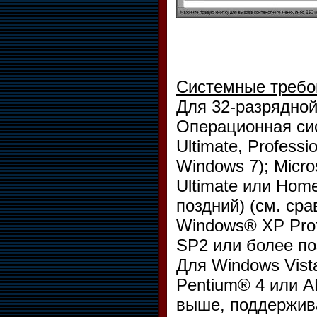
Системные требо
Для 32-разрядно
Операционная сис
Ultimate, Profess
Windows 7); Micro
Ultimate или Hom
поздний) (см. сра
Windows® XP Prof
SP2 или более по
Для Windows Vist
Pentium® 4 или A
выше, поддержив