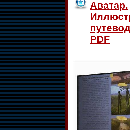
Аватар.
Иллюст
путевод
PDF