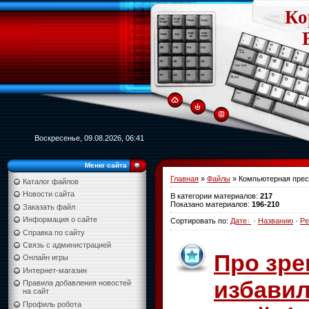
Ко
Воскресенье, 09.08.2026, 06:41
Меню сайта
Главная
»
Файлы
» Компьютерная прес
Каталог файлов
Новости сайта
В категории материалов
:
217
Показано материалов
:
196-210
Заказать файл
Информация о сайте
Сортировать по
:
Дате
·
Названию
·
Ре
Справка по сайту
Связь с администрацией
Про зре
Онлайн игры
Интернет-магазин
избавил
Правила добавления новостей
на сайт
Профиль робота