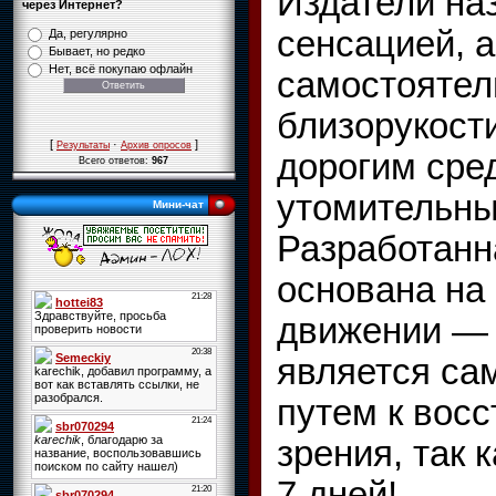
Издатели наз
через Интернет?
сенсацией, а
Да, регулярно
Бывает, но редко
Нет, всё покупаю офлайн
самостоятел
близорукости
[
·
]
Результаты
Архив опросов
дорогим сре
Всего ответов:
967
утомительны
Мини-чат
Разработанн
основана на
движении — 
является са
путем к вос
зрения, так 
7 дней!