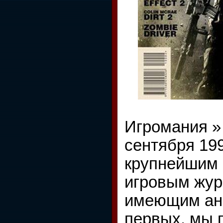
Игромания »
сентября 199
крупнейшим 
игровым жур
имеющим ана
первых, мы 