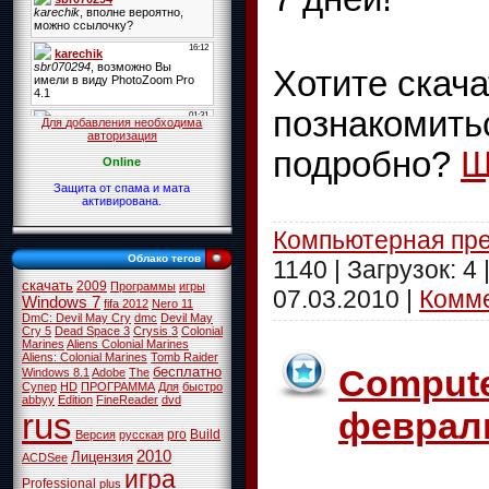
Хотите скача
познакомить
Для добавления необходима
авторизация
подробно?
Щ
Online
Защита от спама и мата
активирована.
Компьютерная пр
Облако тегов
1140 | Загрузок: 4
скачать
2009
Программы
игры
07.03.2010
|
Комме
Windows 7
fifa 2012
Nero 11
DmC: Devil May Cry
dmc
Devil May
Cry 5
Dead Space 3
Crysis 3
Colonial
Marines
Aliens Colonial Marines
Aliens: Colonial Marines
Tomb Raider
Compute
бесплатно
Windows 8.1
Adobe
The
Супер
HD
ПРОГРАММА
Для
быстро
abbyy
Edition
FineReader
dvd
февраль
rus
pro
Build
Версия
русская
2010
Лицензия
ACDSee
игра
Professional
plus