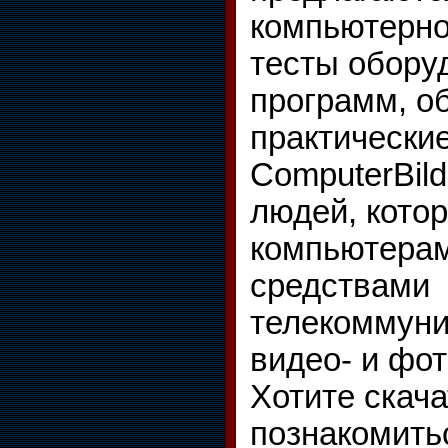
компьютерно
тесты обору
программ, о
практически
ComputerBil
людей, кото
компьютерам
средствами
телекоммуни
видео- и фот
Хотите скача
познакомить