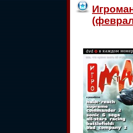
Игрома
(феврал