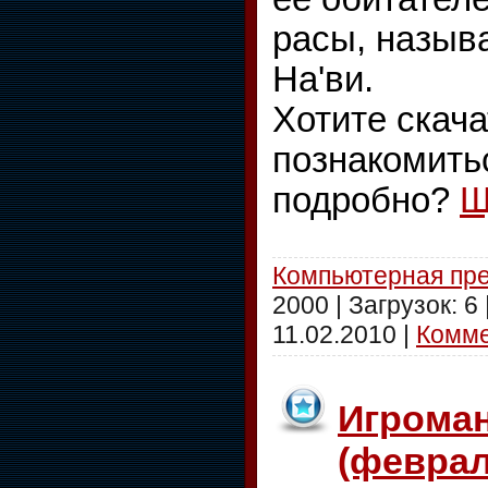
расы, назыв
На'ви.
Хотите скача
познакомить
подробно?
Щ
Компьютерная пр
2000 | Загрузок: 6
11.02.2010
|
Комме
Игрома
(феврал