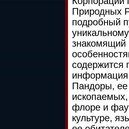
Корпорации 
Природных Р
подробный п
уникальному
знакомящий 
особенностям
содержится 
информация 
Пандоры, ее
ископаемых,
флоре и фаун
культуре, яз
ее обитател