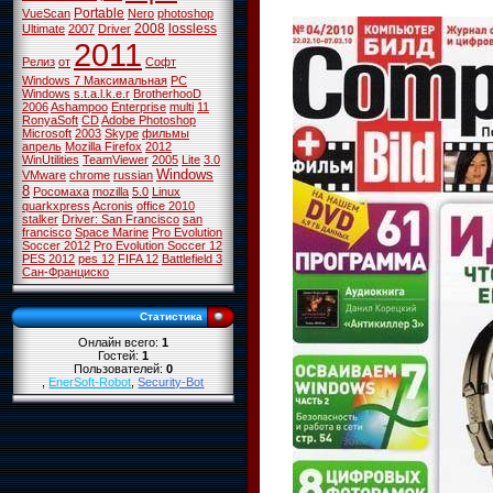
Portable
VueScan
Nero
photoshop
2008
lossless
Ultimate
2007
Driver
2011
Релиз
от
Софт
Windows 7 Максимальная
PC
Windows
s.t.a.l.k.e.r
BrotherhooD
2006
Ashampoo
Enterprise
multi
11
RonyaSoft
CD
Adobe Photoshop
Microsoft
2003
Skype
фильмы
апрель
Mozilla Firefox
2012
WinUtilities
TeamViewer
2005
Lite
3.0
Windows
VMware
chrome
russian
8
Росомаха
mozilla
5.0
Linux
quarkxpress
Acronis
office 2010
stalker
Driver: San Francisco
san
francisco
Space Marine
Pro Evolution
Soccer 2012
Pro Evolution Soccer 12
PES 2012
pes 12
FIFA 12
Battlefield 3
Сан-Франциско
Статистика
Онлайн всего:
1
Гостей:
1
Пользователей:
0
,
EnerSoft-Robot
,
Security-Bot