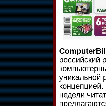
ComputerBi
российский 
компьютерны
уникальной 
концепцией.
недели чита
предлагаютс