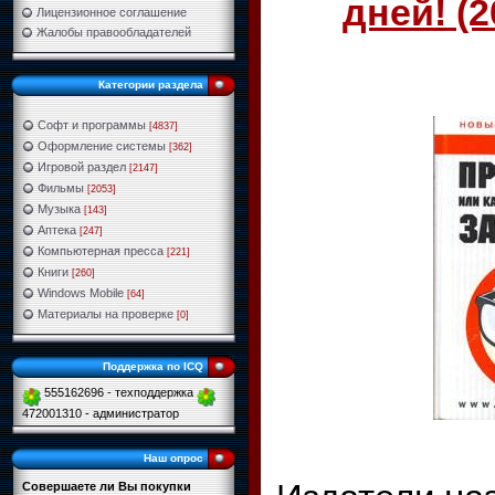
дней! (
Лицензионное соглашение
Жалобы правообладателей
Категории раздела
Софт и программы
[4837]
Оформление системы
[362]
Игровой раздел
[2147]
Фильмы
[2053]
Музыка
[143]
Аптека
[247]
Компьютерная пресса
[221]
Книги
[260]
Windows Mobile
[64]
Материалы на проверке
[0]
Поддержка по ICQ
555162696 - техподдержка
472001310 - администратор
Наш опрос
Совершаете ли Вы покупки