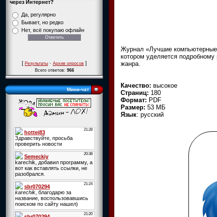
через Интернет?
Да, регулярно
Бывает, но редко
Нет, всё покупаю офлайн
Журнал «Лучшие компьютерные и
котором уделяется подробному 
жанра.
[
·
]
Результаты
Архив опросов
Всего ответов:
966
Качество:
высокое
Мини-чат
Страниц:
180
Формат:
PDF
Размер:
53 МБ
Язык
: русский