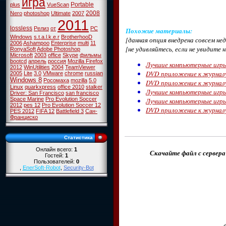
игра
Portable
plus
VueScan
2008
Nero
photoshop
Ultimate
2007
2011
lossless
Релиз
от
PC
Похожие материалы
:
Windows
s.t.a.l.k.e.r
BrotherhooD
[данная опция внедрена совсем н
2006
Ashampoo
Enterprise
multi
11
[не удивляйтесь, если не увидите 
RonyaSoft
Adobe Photoshop
Microsoft
2003
office
Skype
фильмы
bootcd
апрель
россия
Mozilla Firefox
Лучшие компьютерные игры
2012
WinUtilities
2004
TeamViewer
DVD приложение к журналу
2005
Lite
3.0
VMware
chrome
russian
Windows 8
Росомаха
mozilla
5.0
DVD приложение к журналу
Linux
quarkxpress
office 2010
stalker
Лучшие компьютерные игры
Driver: San Francisco
san francisco
Space Marine
Pro Evolution Soccer
Лучшие компьютерные игры
2012
pes 12
Pro Evolution Soccer 12
DVD приложение к журналу
PES 2012
FIFA 12
Battlefield 3
Сан-
Франциско
Статистика
Онлайн всего:
1
Скачайте файл с сервера
Гостей:
1
Пользователей:
0
,
EnerSoft-Robot
,
Security-Bot