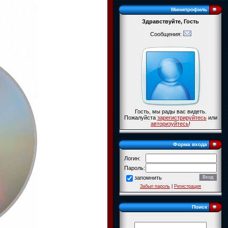
Минипрофиль
Здравствуйте, Гость
Сообщения:
Гость, мы рады вас видеть.
Пожалуйста
зарегистрируйтесь
или
авторизуйтесь
!
Форма входа
Логин:
Пароль:
запомнить
Забыл пароль
|
Регистрация
Поиск