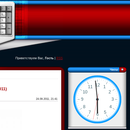
Приветствуем Вас,
Гость
|
RSS
Часы
011)
24.09.2011, 21:41