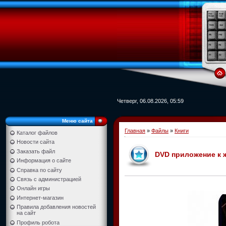
Четверг, 06.08.2026, 05:59
Меню сайта
Главная
»
Файлы
»
Книги
Каталог файлов
Новости сайта
Заказать файл
DVD приложение к 
Информация о сайте
Справка по сайту
Связь с администрацией
Онлайн игры
Интернет-магазин
Правила добавления новостей
на сайт
Профиль робота