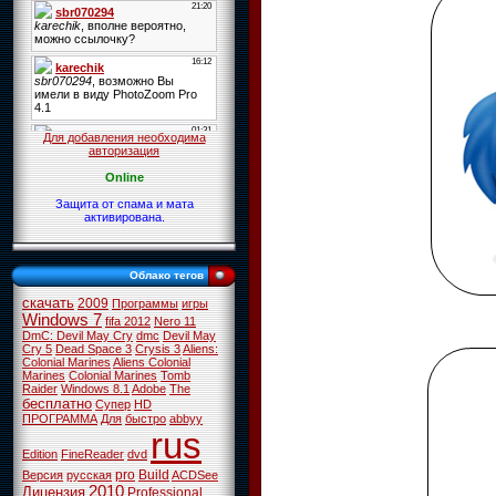
Для добавления необходима
авторизация
Online
Защита от спама и мата
активирована.
Облако тегов
скачать
2009
Программы
игры
Windows 7
fifa 2012
Nero 11
DmC: Devil May Cry
dmc
Devil May
Cry 5
Dead Space 3
Crysis 3
Aliens:
Colonial Marines
Aliens Colonial
Marines
Colonial Marines
Tomb
Raider
Windows 8.1
Adobe
The
бесплатно
Супер
HD
ПРОГРАММА
Для
быстро
abbyy
rus
Edition
FineReader
dvd
pro
Build
Версия
русская
ACDSee
2010
Лицензия
Professional