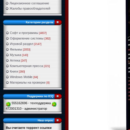
Лицензионное соглашение
Жалобы правообладателей
Категории раздела
Софт и программы
[4837]
Оформление системы
[362]
Игровой раздел
[2147]
Фильмы
[2053]
Музыка
[143]
Аптека
[247]
Компьютерная пресса
[221]
Книги
[260]
Windows Mobile
[64]
Материалы на проверке
[0]
Поддержка по ICQ
555162696 - техподдержка
472001310 - администратор
Наш опрос
Вы считаете торрент ссылки