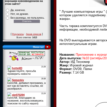
хорошим нововведением на
этом сайте?
Да, конечно.
" Лучшие компьютерные игры " 
Нет, не думаю.
котором уделяется подробному 
Без разницы, не пользуюсь.
жанра».
.
Часть тиража комплектуется DV
информации, необходимой люби
[
·
]
Результаты
Архив опросов
Всего ответов:
1413
На DVD выкладываются авторск
интеллектуальным играм.
Мини-чат
Название:
Приложение к журна
Дата выпуска:
№10 (октябрь/20
Автор:
ИД Техномир
Жанр:
Игровой журнал
Формат:
DVD9, Папки
Размер:
7.14 GB