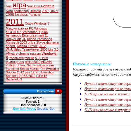
игра
Portable
plus
VueScan
Nero
photoshop
Ultimate
2007
Driver
2008
lossless
Релиз
от
2011
Софт
Windows 7
Максимальная
PC
Windows
s.t.a.l.k.e.r
BrotherhooD
2006
Ashampoo
Enterprise
multi
11
RonyaSoft
CD
Adobe Photoshop
Microsoft
2003
office
Skype
фильмы
апрель
Mozilla Firefox
2012
WinUtilities
TeamViewer
2005
Lite
3.0
Windows
VMware
chrome
russian
8
Росомаха
mozilla
5.0
Linux
quarkxpress
office 2010
AIDA64
Похожие материалы
:
stalker
Driver: San Francisco
san
[данная опция внедрена совсем н
francisco
Space Marine
Pro Evolution
Soccer 2012
pes 12
Pro Evolution
[не удивляйтесь, если не увидите 
Soccer 12
PES 2012
FIFA 12
Battlefield 3
Лучшие компьютерные игры
Лучшие компьютерные игры
Статистика
DVD приложение к журналу
Онлайн всего:
1
Лучшие компьютерные игры
Гостей:
1
Лучшие компьютерные игры
Пользователей:
0
,
EnerSoft-Robot
,
Security-Bot
DVD приложение к журналу