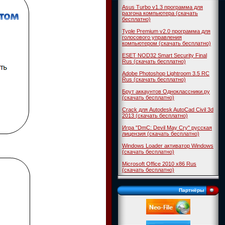
Asus Turbo v1.3 программа для
разгона компьютера (скачать
бесплатно)
Typle Premium v2.0 программа для
голосового управления
компьютером (скачать бесплатно)
ESET NOD32 Smart Security Final
Rus (скачать бесплатно)
Adobe Photoshop Lightroom 3.5 RC
Rus (скачать бесплатно)
Брут аккаунтов Одноклассники.ру
(скачать бесплатно)
Crack для Autodesk AutoCad Civil 3d
2013 (скачать бесплатно)
Игра "DmC: Devil May Cry" русская
лицензия (скачать бесплатно)
Windows Loader активатор Windows
(скачать бесплатно)
Microsoft Office 2010 x86 Rus
(скачать бесплатно)
Партнёры