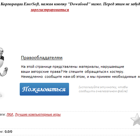
 Корпорации EnerSoft, нажав кнопку "Download" ниже. Перед этим не забу
зарегистрироваться
еги
:
ЛКИ
,
Лучшие компьютерные игры
нг
:
0.0
/
0