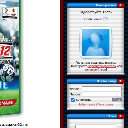
Минипрофиль
Здравствуйте, Гость
Сообщения:
Гость, мы рады вас видеть.
Пожалуйста
зарегистрируйтесь
или
авторизуйтесь
!
Форма входа
Логин:
Пароль:
запомнить
Забыл пароль
|
Регистрация
Поиск