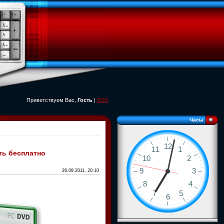
Приветствуем Вас,
Гость
|
RSS
Часы
ать бесплатно
26.09.2011, 20:10