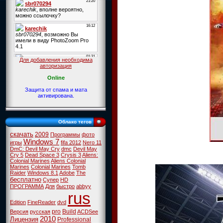
Для добавления необходима
авторизация
Online
Защита от спама и мата
активирована.
Облако тегов
скачать
2009
Программы
фото
Windows 7
игры
fifa 2012
Nero 11
DmC: Devil May Cry
dmc
Devil May
Cry 5
Dead Space 3
Crysis 3
Aliens:
Colonial Marines
Aliens Colonial
Marines
Colonial Marines
Tomb
Raider
Windows 8.1
Adobe
The
бесплатно
Супер
HD
ПРОГРАММА
Для
быстро
abbyy
rus
Edition
FineReader
dvd
pro
Build
Версия
русская
ACDSee
2010
Лицензия
Professional