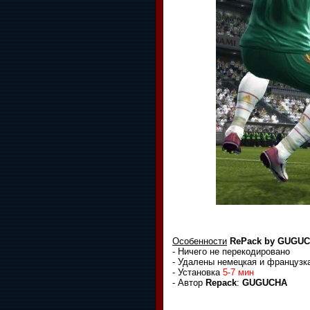
Особенности
RePack by GUGUCH
- Ничего не перекодировано
- Удалены немецкая и французк
- Установка
5-7 мин
- Автор
Repack
:
GUGUCHA