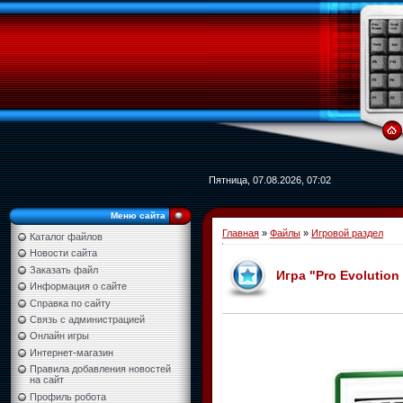
Пятница, 07.08.2026, 07:02
Меню сайта
Главная
»
Файлы
»
Игровой раздел
Каталог файлов
Новости сайта
Заказать файл
Игра "Pro Evolution
Информация о сайте
Справка по сайту
Связь с администрацией
Онлайн игры
Интернет-магазин
Правила добавления новостей
на сайт
Профиль робота