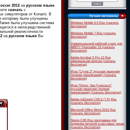
Soccer 2012
на
русском языке
.
жете
скачать
с
х симуляторов от Konami. В
Лучшие материалы
ря которому были улучшены
Также была улучшена система
Windows Mobile 6.5 Rus (скачать
бесплатно)
ящегося в непосредственной
мальной реалистичности
Windows Mobile 7 Rus (скачать
12
на
русском языке
Вы
бесплатно)
Универсальный рабочий crack для
ABBYY Finereader 10 (скачать
бесплатно)
Adobe Acrobat X Pro 10 Rus
официальная версия (скачать
бесплатно)
Игра "Crysis 2" русская лицензия
(полная локализация) (скачать
бесплатно)
Игра "Driver: San Francisco"
русская лицензия (полная
локализация) (скачать бесплатно)
Adobe InDesign CS5.5 (7.5) Rus
(скачать бесплатно)
Microsoft Office Word 2010 Rus
(скачать бесплатно)
Stamp 0.85 Rus программа для
подделки печатей и кассовых чеков
(скачать бесплатно)