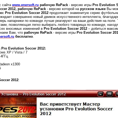
с сайта
www.enersoft.ru
рабочую RePack
- версию игры
Pro Evolution 
occer 2012, рабочую RePack
- версию которой на
русском языке
Вы мо
но:
Pro Evolution Soccer 2012
продолжает знаменитую серию футбольны
ожидает совершенно новый движок искусственного интеллекта, благода
перь напарники по команде лучше реагируют на ваши действия на поле.
ами, позволяющая легко выбирать любого товарища по команде, наход
 всех вносимых изменений в
Pro Evolution Soccer 2012
– добиться макси
инаем Вам, что
рабочую RePack
- версию игры
Pro Evolution Soccer 20
ersoft.ru
бесплатно
.
ы
Pro Evolution Soccer 2012:
ws XP / Vista / 7
.4ГГц
Radeon x1300
б
Soccer 2012
: