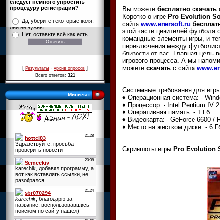
следует немного упростить
процедуру регистрации?
Вы можете
бесплатно скачать
Коротко о игре
Pro Evolution S
Да, уберите некоторые поля,
сайта
www.enersoft.ru
бесплат
они не нужны
этой части ценителей футбола 
Нет, оставьте всё как есть
командные элементы игры, и те
переключения между футболист
близости от вас. Главная цель
игрового процесса. А мы напом
можете
скачать
с сайта
www.en
[
·
]
Результаты
Архив опросов
Всего ответов:
321
Системные требования для игр
Мини-чат
♦ Операционная система: - Windo
♦ Процессор: - Intel Pentium IV 2
♦ Оперативная память: - 1 Гб
♦ Видеокарта: - GeForce 6600 / 
♦ Место на жестком диске: - 6 Г
Скриншоты игры
Pro Evolution 