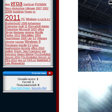
игра
Portable
plus
VueScan
Nero
photoshop
Ultimate
2007
2002
2008
lossless
Релиз
от
2011
PC
Windows
s.t.a.l.k.e.r
BrotherhooD
2006
Ashampoo
Enterprise
multi
11
RonyaSoft
Adobe
Photoshop
Microsoft
2003
office
Skype
фильмы
апрель
Mozilla
Firefox
2012
WinUtilities
2004
TeamViewer
2005
Lite
3.0
VMware
Windows 8
chrome
russian
Росомаха
mozilla
5.0
Linux
quarkxpress
Acronis
office 2010
stalker
Driver: San Francisco
san
francisco
Space Marine
Pro Evolution
Soccer 2012
Pro Evolution Soccer 12
PES 2012
pes 12
FIFA 12
Battlefield 3
Сан-Франциско
Статистика
Онлайн всего:
1
Гостей:
1
Пользователей:
0
,
EnerSoft-Robot
,
Security-Bot