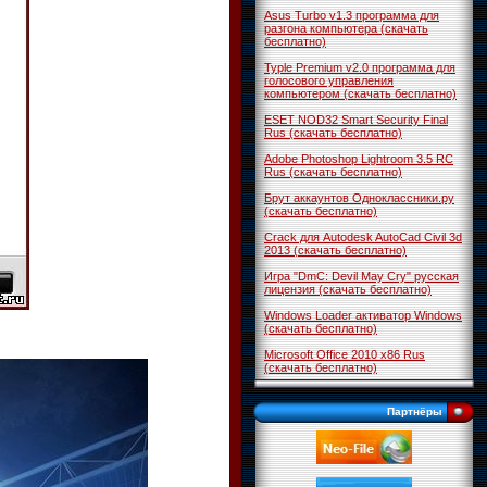
Asus Turbo v1.3 программа для
разгона компьютера (скачать
бесплатно)
Typle Premium v2.0 программа для
голосового управления
компьютером (скачать бесплатно)
ESET NOD32 Smart Security Final
Rus (скачать бесплатно)
Adobe Photoshop Lightroom 3.5 RC
Rus (скачать бесплатно)
Брут аккаунтов Одноклассники.ру
(скачать бесплатно)
Crack для Autodesk AutoCad Civil 3d
2013 (скачать бесплатно)
Игра "DmC: Devil May Cry" русская
лицензия (скачать бесплатно)
Windows Loader активатор Windows
(скачать бесплатно)
Microsoft Office 2010 x86 Rus
(скачать бесплатно)
Партнёры