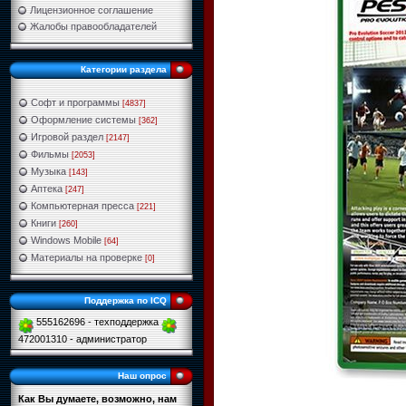
Лицензионное соглашение
Жалобы правообладателей
Категории раздела
Софт и программы
[4837]
Оформление системы
[362]
Игровой раздел
[2147]
Фильмы
[2053]
Музыка
[143]
Аптека
[247]
Компьютерная пресса
[221]
Книги
[260]
Windows Mobile
[64]
Материалы на проверке
[0]
Поддержка по ICQ
555162696 - техподдержка
472001310 - администратор
Наш опрос
Как Вы думаете, возможно, нам