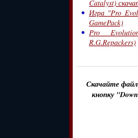
Catalyst) скач
Игра "Pro Evol
GamePack)
Pro Evoluti
R.G.Repackers)
Скачайте файл 
кнопку "Down