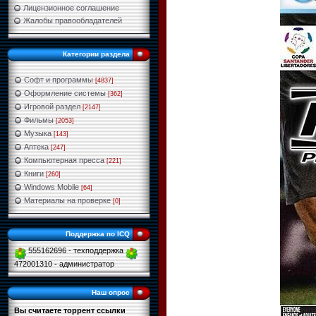
Лицензионное соглашение
Жалобы правообладателей
Категории раздела
Софт и программы
[4837]
Оформление системы
[362]
Игровой раздел
[2147]
Фильмы
[2053]
Музыка
[143]
Аптека
[247]
Компьютерная пресса
[221]
Книги
[260]
Windows Mobile
[64]
Материалы на проверке
[0]
Поддержка по ICQ
555162696 - техподдержка
472001310 - администратор
Наш опрос
Вы считаете торрент ссылки