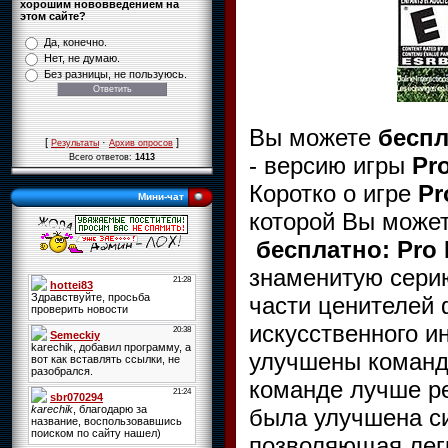
хорошим нововведением на
этом сайте?
Да, конечно.
Нет, не думаю.
Без разницы, не пользуюсь.
Вы можете
беспл
[
·
]
Результаты
Архив опросов
- версию игры
Pr
Всего ответов:
1413
Коротко о игре
Pr
Мини-чат
которой Вы може
бесплатно: Pro 
знаменитую серию
части ценителей
искусственного и
улучшены командн
команде лучше ре
была улучшена с
позволяющая лег