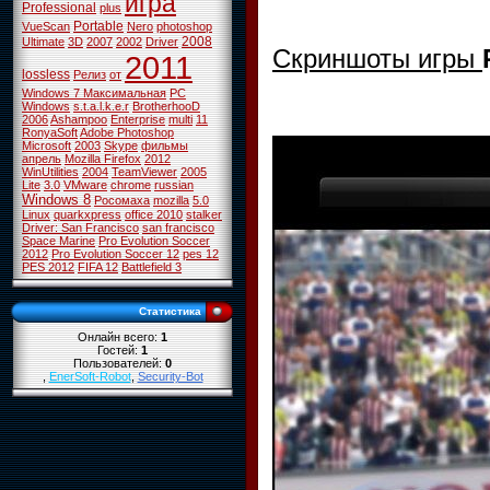
игра
Professional
plus
Portable
VueScan
Nero
photoshop
2008
Ultimate
3D
2007
2002
Driver
Скриншоты игры
2011
lossless
Релиз
от
Windows 7 Максимальная
PC
Windows
s.t.a.l.k.e.r
BrotherhooD
2006
Ashampoo
Enterprise
multi
11
RonyaSoft
Adobe Photoshop
Microsoft
2003
Skype
фильмы
апрель
Mozilla Firefox
2012
WinUtilities
2004
TeamViewer
2005
Lite
3.0
VMware
chrome
russian
Windows 8
Росомаха
mozilla
5.0
Linux
quarkxpress
office 2010
stalker
Driver: San Francisco
san francisco
Space Marine
Pro Evolution Soccer
2012
Pro Evolution Soccer 12
pes 12
PES 2012
FIFA 12
Battlefield 3
Статистика
Онлайн всего:
1
Гостей:
1
Пользователей:
0
,
EnerSoft-Robot
,
Security-Bot