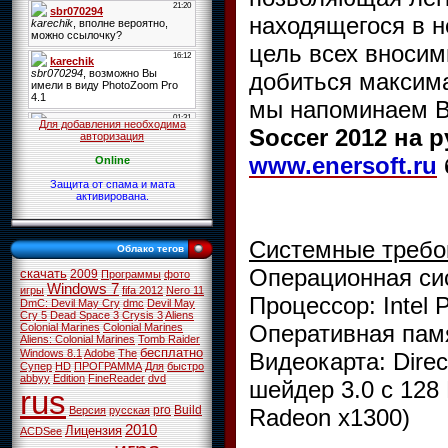
находящегося в н
цель всех вносим
добиться максима
мы напоминаем В
Для добавления необходима
Soccer 2012 на 
авторизация
www.enersoft.ru
Online
Защита от спама и мата
активирована.
Системные требо
Облако тегов
Операционная сис
скачать
2009
Программы
фото
Windows 7
игры
fifa 2012
Nero 11
Процессор: Intel 
DmC: Devil May Cry
dmc
Devil May
Cry 5
Dead Space 3
Crysis 3
Aliens
Оперативная памя
Colonial Marines
Colonial Marines
Aliens: Colonial Marines
Tomb Raider
бесплатно
Windows 8.1
Adobe
The
Видеокарта: Dire
Супер
HD
ПРОГРАММА
Для
быстро
abbyy
Edition
FineReader
dvd
шейдер 3.0 с 128
rus
pro
Build
Radeon x1300)
Версия
русская
2010
Лицензия
ACDSee