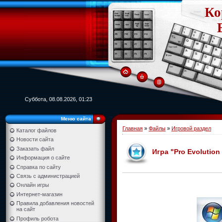
Ко
Суббота, 08.08.2026, 01:23
Меню сайта
Главная
»
Файлы
»
Игровой раздел
Каталог файлов
Новости сайта
Заказать файл
Игра "Pro Evolution
Информация о сайте
Справка по сайту
Связь с администрацией
Онлайн игры
Интернет-магазин
Правила добавления новостей
на сайт
Профиль робота