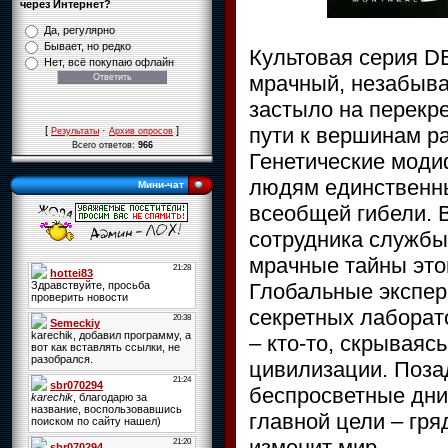
через Интернет?
Да, регулярно
Бывает, но редко
Культовая серия D
Нет, всё покупаю офлайн
мрачный, незабыва
застыло на перекре
пути к вершинам р
[
·
]
Результаты
Архив опросов
Всего ответов:
966
Генетические моди
людям единственны
Мини-чат
всеобщей гибели. 
сотрудника службы
мрачные тайны эт
Глобальные экспер
секретных лаборат
– кто-то, скрываяс
цивилизации. Поза
беспросветные дни
главной цели – гр
изменит мир.