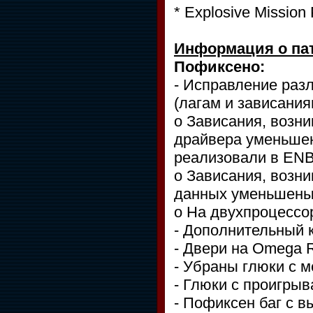
* Explosive Mission
Информация о па
Пофиксено:
- Исправление разл
(лагам и зависани
o Зависания, возн
драйвера уменьшен
реализовали в EN
o Зависания, возни
данных уменьшены
o На двухпроцессо
- Дополнительный к
- Двери на Omega 
- Убраны глюки с 
- Глюки с проигры
- Пофиксен баг с в