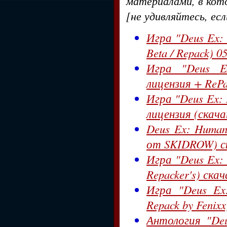
материалами, в кот
[не удивляйтесь, ес
Игра "Deus Ex: 
Beta / Repack) 
Игра "Deus Ex
лицензия + ReP
Игра "Deus Ex: 
лицензия (скач
Deus Ex: Human
от SKIDROW) с
Игра "Deus Ex: 
Repacker's) ска
Игра "Deus Ex:
Repack by Fenix
Антология "Deu