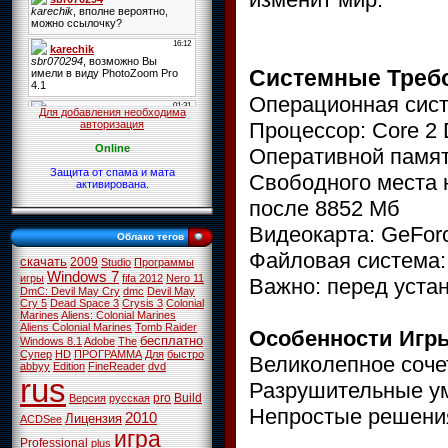
Системные Треб
Операционная систе
Для добавления необходима
Процессор: Core 2 
авторизация
Online
Оперативной памят
Защита от спама и мата
Свободного места н
активирована.
после 8852 Мб
Видеокарта: GeFor
Облако тегов
Файловая система
скачать
2009
Studio
Программы
Windows 7
игры
fifa 2012
Nero 11
Важно: перед уста
DmC: Devil May Cry
dmc
Devil May
Cry 5
Dead Space 3
Crysis 3
Colonial
Marines
Aliens: Colonial Marines
Aliens Colonial Marines
Tomb Raider
Особенности Иг
бесплатно
Windows 8.1
Adobe
The
Супер
HD
ПРОГРАММА
Для
быстро
Великолепное соче
abbyy
Edition
FineReader
dvd
rus
Разрушительные у
pro
Build
Версия
русская
Непростые решения
2010
Лицензия
ACDSee
игра
Professional
plus