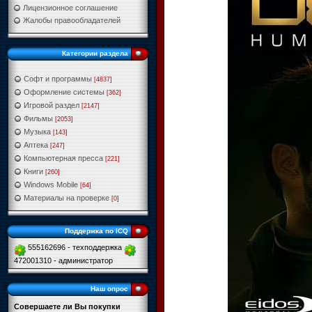
Лицензионное соглашение
Жалобы правообладателей
Категории раздела
Софт и программы
[4837]
Оформление системы
[362]
Игровой раздел
[2147]
Фильмы
[2053]
Музыка
[143]
Аптека
[247]
Компьютерная пресса
[221]
Книги
[260]
Windows Mobile
[64]
Материалы на проверке
[0]
Поддержка по ICQ
555162696 - техподдержка
472001310 - администратор
Наш опрос
Совершаете ли Вы покупки