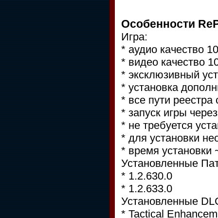
Особенности Re
Игра:
* аудио качество 
* видео качество 
* эксклюзивный у
* установка дополн
* все пути реестр
* запуск игры чере
* не требуется уст
* для установки н
* время установки 
Установленные Па
* 1.2.630.0
* 1.2.633.0
Установленные DL
* Tactical Enhance