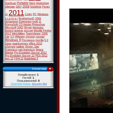
Portable
VueScan
Nero
photoshop
2008
lossless
Ultimate
2007
Релиз
2011
от
Софт
PC
Windows
s.t.a.l.k.e.r
BrotherhooD
2006
Ashampoo
Enterprise
multi
11
RonyaSoft
CD
Adobe Photoshop
Microsoft
2003
Skype
фильмы
bootcd
апрель
россия
Mozilla Firefox
2012
WinUtilities
TeamViewer
2005
Lite
3.0
VMware
chrome
russian
Windows 8
Росомаха
mozilla
5.0
Linux
quarkxpress
office 2010
uTorrent
stalker
Driver: San
Francisco
san francisco
Space
Marine
Pro Evolution Soccer 2012
Pro Evolution Soccer 12
PES 2012
pes 12
FIFA 12
Battlefield 3
Статистика
Онлайн всего:
1
Гостей:
1
Пользователей:
0
,
EnerSoft-Robot
,
Security-Bot