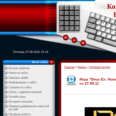
Ко
Пятница, 07.08.2026, 01:19
Меню сайта
Главная
»
Файлы
»
Игровой раздел
Каталог файлов
Новости сайта
Заказать файл
Игра "Deus Ex: Huma
Информация о сайте
от 27.09.11
Справка по сайту
Связь с администрацией
Онлайн игры
Интернет-магазин
Правила добавления новостей
на сайт
Профиль робота