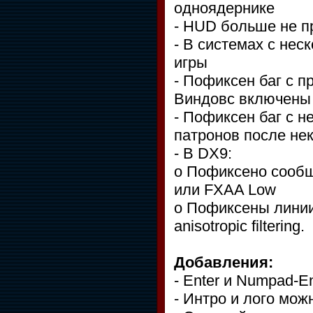
одноядернике
- HUD больше не 
- В системах с нес
игры
- Пофиксен баг с п
Виндовс включен
- Пофиксен баг с 
патронов после не
- В DX9:
o Пофиксено сооб
или FXAA Low
o Пофиксены линии
anisotropic filtering.
Добавления:
- Enter и Numpad-E
- Интро и лого мож