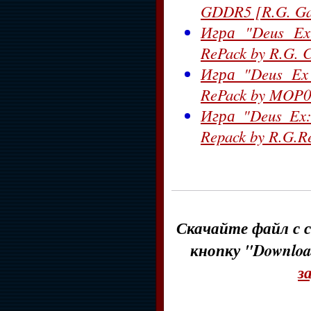
GDDR5 [R.G. Ga
Игра "Deus Ex:
RePack by R.G. 
Игра "Deus Ex 
RePack by MOP0
Игра "Deus Ex: 
Repack by R.G.R
Скачайте файл с с
кнопку "Downloa
з