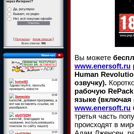
через Интернет?
Да, регулярно
Бывает, но редко
Нет, всё покупаю офлайн
[
·
]
Результаты
Архив опросов
Всего ответов:
966
Вы можете
беспл
Мини-чат
www.enersoft.ru
Human Revoluti
озвучку).
Коротк
рабочую RePack
языке (включая 
www.enersoft.ru
третья часть поп
происходят в мир
Адам Дженсен, р