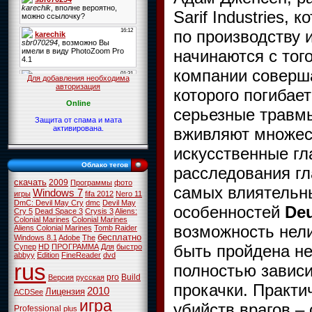
Sarif Industries,
по производству 
начинаются с тог
компании соверша
Для добавления необходима
авторизация
которого погибае
Online
серьезные травм
Защита от спама и мата
активирована.
вживляют множес
искусственные гл
Облако тегов
расследования гл
скачать
2009
Программы
фото
самых влиятельн
Windows 7
игры
fifa 2012
Nero 11
DmC: Devil May Cry
dmc
Devil May
особенностей
De
Cry 5
Dead Space 3
Crysis 3
Aliens:
Colonial Marines
Colonial Marines
возможность нел
Aliens Colonial Marines
Tomb Raider
бесплатно
Windows 8.1
Adobe
The
быть пройдена н
Супер
HD
ПРОГРАММА
Для
быстро
abbyy
Edition
FineReader
dvd
rus
полностью зависи
pro
Build
Версия
русская
прокачки. Практи
2010
Лицензия
ACDSee
игра
убийств врагов – 
Professional
plus