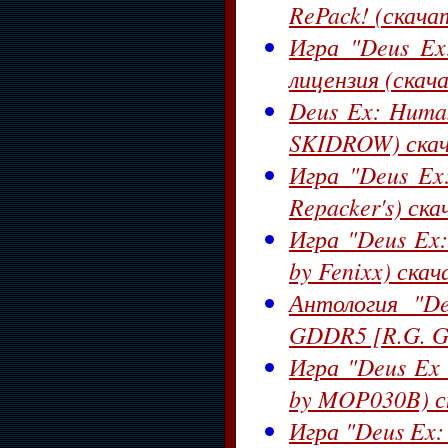
RePack! (скача
Игра "Deus Ex
лицензия (скач
Deus Ex: Human
SKIDROW) скач
Игра "Deus Ex:
Repacker's) ск
Игра "Deus Ex:
by Fenixx) ска
Антология "De
GDDR5 [R.G. G
Игра "Deus Ex 
by MOP030B) с
Игра "Deus Ex: 