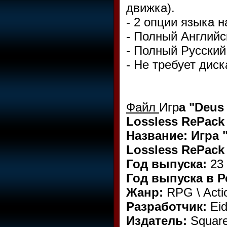
движка).
- 2 опции языка н
- Полный Английс
- Полный Русский
- Не требует диск
Файл
Игр
а "Deus
Lossless RePack 
Название: Игра "
Lossless RePack 
Год выпуска:
23 
Год выпуска в Р
Жанр:
RPG \ Actio
Разработчик:
Eid
Издатель:
Square