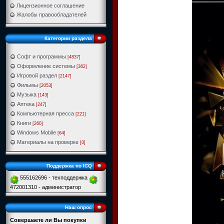
Лицензионное соглашение
Жалобы правообладателей
Категории раздела
Софт и программы
[4837]
Оформление системы
[362]
Игровой раздел
[2147]
Фильмы
[2053]
Музыка
[143]
Аптека
[247]
Компьютерная пресса
[221]
Книги
[260]
Windows Mobile
[64]
Материалы на проверке
[0]
Поддержка по ICQ
555162696 - техподдержка
472001310 - администратор
Наш опрос
Совершаете ли Вы покупки