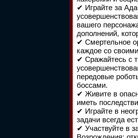
✔ Играйте за Ад
усовершенствован
вашего персонаж
дополнений, кото
✔ Смертельное ор
каждое со своим
✔ Сражайтесь с т
усовершенствова
передовые роботы
боссами.
✔ Живите в опас
иметь последстви
✔ Играйте в нео
задачи всегда ес
✔ Участвуйте в з
Возрождения: отк