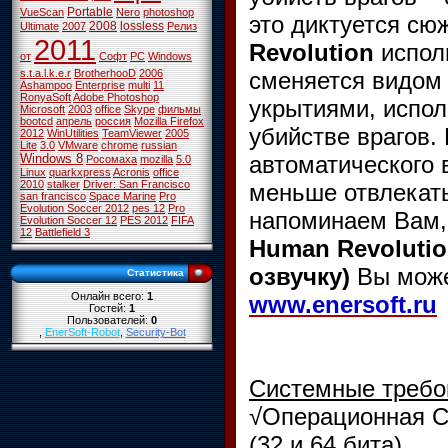
Portable
VueScan
Nero
photoshop
это диктуется сю
2008
lossless
Ultimate
2007
Релиз
2011
Revolution
испол
от
Софт
PC
Windows
сменяется видом 
s.t.a.l.k.e.r
BrotherhooD
2006
Ashampoo
Enterprise
multi
11
RonyaSoft
Adobe Photoshop
укрытиями, испол
Microsoft
2003
office
Skype
фильмы
bootcd
апрель
россия
Mozilla Firefox
убийстве врагов.
2012
WinUtilities
TeamViewer
2005
Lite
3.0
VMware
chrome
russian
автоматического 
Windows 8
Росомаха
mozilla
5.0
Linux
quarkxpress
Acronis
office
2010
stalker
Driver: San Francisco
меньше отвлекать
san francisco
Space Marine
Pro
Evolution Soccer 2012
pes 12
Pro
напоминаем Вам,
Evolution Soccer 12
PES 2012
FIFA
12
Battlefield 3
Human Revoluti
озвучку)
Вы мож
Статистика
Онлайн всего:
1
www.enersoft.ru
Гостей:
1
Пользователей:
0
,
EnerSoft-Robot
,
Security-Bot
Системные требо
√Операционная Си
(32 и 64 бита)