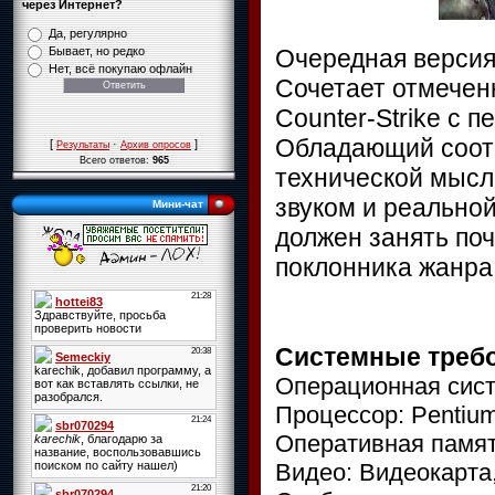
через Интернет?
Да, регулярно
Очередная версия
Бывает, но редко
Нет, всё покупаю офлайн
Сочетает отмечен
Counter-Strike с 
Обладающий соот
[
·
]
Результаты
Архив опросов
Всего ответов:
965
технической мысл
звуком и реальной
Мини-чат
должен занять поч
поклонника жанра
Системные треб
Операционная сист
Процессор: Pentium
Оперативная памят
Видео: Видеокарта,