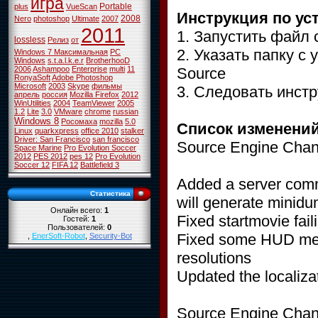
игра
Portable
plus
VueScan
Инструкция по ус
2008
Nero
photoshop
Ultimate
2007
2011
1. Запустить файл 
lossless
Релиз
от
2. Указать папку с
Windows 7 Максимальная
PC
Windows
s.t.a.l.k.e.r
BrotherhooD
Source
2006
Ashampoo
Enterprise
multi
11
RonyaSoft
Adobe Photoshop
Microsoft
2003
Skype
фильмы
3. Следовать инстр
апрель
россия
Mozilla Firefox
2012
WinUtilities
2004
TeamViewer
2005
1.2
Lite
3.0
VMware
chrome
russian
Windows 8
Росомаха
mozilla
5.0
Список изменений
Linux
quarkxpress
office 2010
stalker
Driver: San Francisco
san francisco
Source Engine Chan
Space Marine
Pro Evolution Soccer
2012
PES 2012
pes 12
Pro Evolution
Soccer 12
FIFA 12
Battlefield 3
Added a server comm
Статистика
will generate minid
Онлайн всего:
1
Fixed startmovie fail
Гостей:
1
Пользователей:
0
Fixed some HUD mes
,
EnerSoft-Robot
,
Security-Bot
resolutions
Updated the localizat
Source Engine Chan