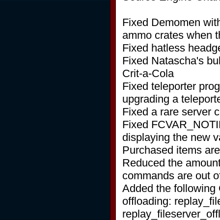
Fixed Demomen with 
ammo crates when the
Fixed hatless headge
Fixed Natascha's bu
Crit-a-Cola
Fixed teleporter prog
upgrading a teleport
Fixed a rare server c
Fixed FCVAR_NOTIFY
displaying the new v
Purchased items are 
Reduced the amount 
commands are out o
Added the following 
offloading: replay_f
replay_fileserver_of