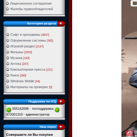
Лицензионное соглашение
Жалобы правообладателей
Категории раздела
Софт и программы
[4837]
Оформление системы
[362]
Игровой раздел
[2147]
Фильмы
[2053]
Музыка
[143]
Аптека
[247]
Компьютерная пресса
[221]
Книги
[260]
Windows Mobile
[64]
Материалы на проверке
[0]
Поддержка по ICQ
555162696 - техподдержка
472001310 - администратор
Наш опрос
Совершаете ли Вы покупки