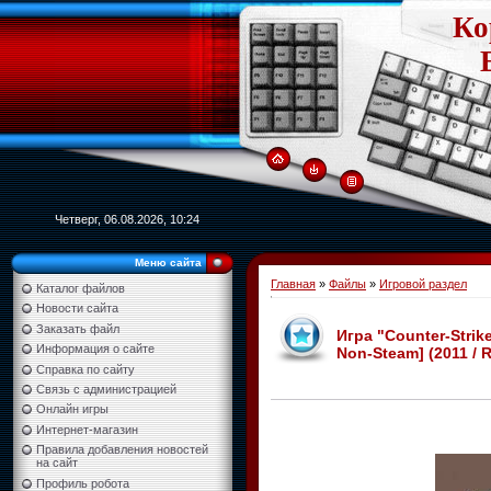
Ко
Четверг, 06.08.2026, 10:24
Меню сайта
Главная
»
Файлы
»
Игровой раздел
Каталог файлов
Новости сайта
Заказать файл
Игра "Counter-Strik
Информация о сайте
Non-Steam] (2011 / 
Справка по сайту
Связь с администрацией
Онлайн игры
Интернет-магазин
Правила добавления новостей
на сайт
Профиль робота