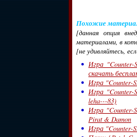
Похожие материа
[данная опция вне
материалами, в кот
[не удивляйтесь, ес
Игра "Counter-St
скачать беспл
Игра "Counter-St
Игра "Counter-St
leha---83)
Игра "Counter-St
Pirat & Damon
Игра "Counter-St