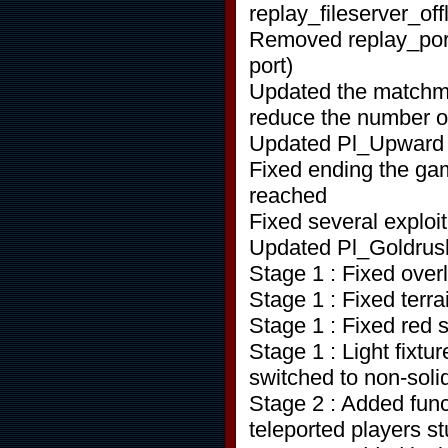
replay_fileserver_of
Removed replay_port
port)
Updated the matchma
reduce the number o
Updated Pl_Upward
Fixed ending the ga
reached
Fixed several exploi
Updated Pl_Goldrus
Stage 1 : Fixed over
Stage 1 : Fixed terr
Stage 1 : Fixed red 
Stage 1 : Light fixtur
switched to non-soli
Stage 2 : Added func
teleported players s