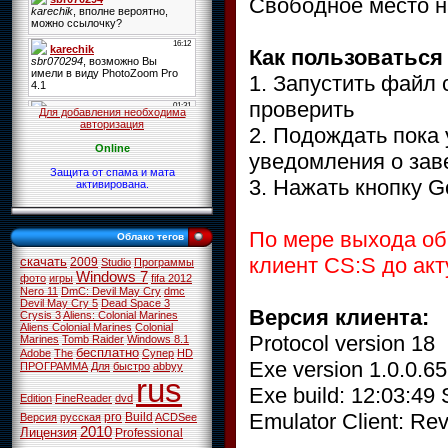
Свободное место н
Как пользоваться
1. Запустить файл 
проверить
Для добавления необходима
авторизация
2. Подождать пока
Online
уведомления о зав
Защита от спама и мата
3. Нажать кнопку G
активирована.
По мере выхода об
Облако тегов
клиент CS:S до ак
скачать
2009
Studio
Программы
Windows 7
фото
игры
fifa 2012
Nero 11
DmC: Devil May Cry
dmc
Devil May Cry 5
Dead Space 3
Версия клиента:
Crysis 3
Aliens: Colonial Marines
Aliens Colonial Marines
Colonial
Protocol version 18
Marines
Tomb Raider
Windows 8.1
бесплатно
Adobe
The
Супер
HD
Exe version 1.0.0.65 
ПРОГРАММА
Для
быстро
abbyy
rus
Exe build: 12:03:49 
Edition
FineReader
dvd
Emulator Client: Re
pro
Build
Версия
русская
ACDSee
2010
Лицензия
Professional