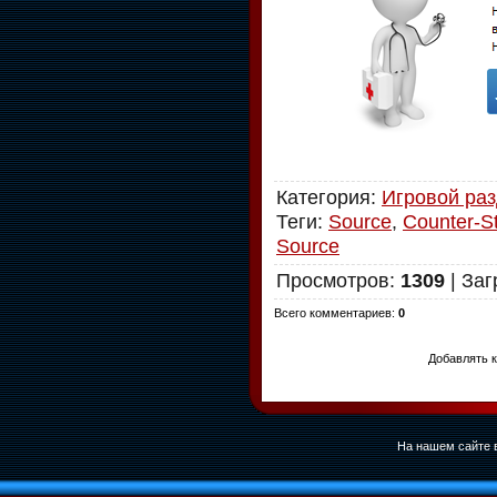
Категория
:
Игровой ра
Теги
:
Source
,
Counter-St
Source
Просмотров
:
1309
|
Заг
Всего комментариев
:
0
Добавлять к
На нашем сайте в