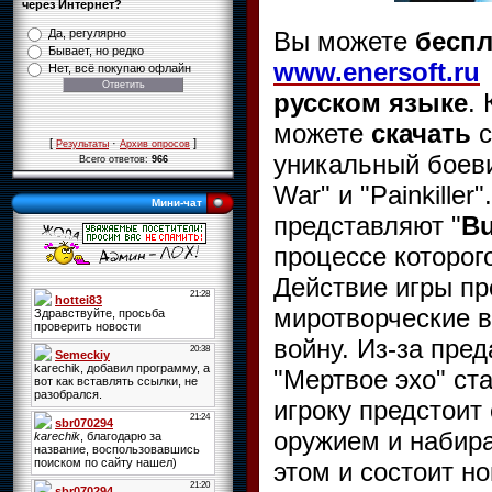
через Интернет?
Вы можете
беспл
Да, регулярно
Бывает, но редко
www.enersoft.ru
Нет, всё покупаю офлайн
русском языке
. 
можете
скачать
с
[
·
]
Результаты
Архив опросов
уникальный боеви
Всего ответов:
966
War" и "Painkiller
Мини-чат
представляют "
Bu
процессе которог
Действие игры пр
миротворческие в
войну. Из-за пре
"Мертвое эхо" ст
игроку предстоит
оружием и набира
этом и состоит н