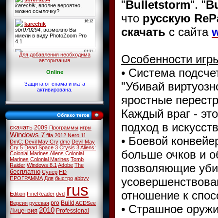
"
Bulletstorm
". "
Bu
что
русскую ReP
скачать
с сайта
w
Для добавления необходима
Особенности игр
авторизация
• Система подсчет
Online
"Убивай виртуозно
Защита от спама и мата
активирована.
яростные перестр
Каждый враг - эт
Облако тегов
подход в искусств
скачать
2009
Программы
игры
Windows 7
fifa 2012
Nero 11
• Боевой конвейе
DmC: Devil May Cry
dmc
Devil May
Cry 5
Dead Space 3
Crysis 3
Aliens:
больше очков и о
Colonial Marines
Aliens Colonial
Marines
Colonial Marines
Tomb
позволяющие уби
Raider
Windows 8.1
Adobe
The
бесплатно
Супер
HD
усовершенствован
ПРОГРАММА
Для
быстро
abbyy
rus
отношение к спос
Edition
FineReader
dvd
pro
Build
Версия
русская
ACDSee
• Страшное оружие
2010
Лицензия
Professional