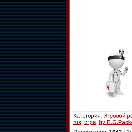
Категория
:
Игровой р
rus
,
игра
,
by R.G.Pack
Просмотров
:
1642
|
З