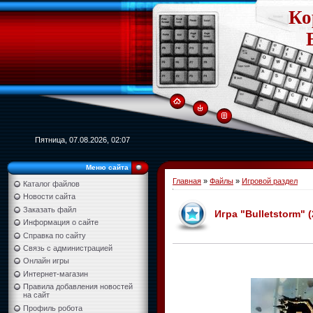
Ко
Пятница, 07.08.2026, 02:07
Меню сайта
Главная
»
Файлы
»
Игровой раздел
Каталог файлов
Новости сайта
Заказать файл
Игра "Bulletstorm" 
Информация о сайте
Справка по сайту
Связь с администрацией
Онлайн игры
Интернет-магазин
Правила добавления новостей
на сайт
Профиль робота