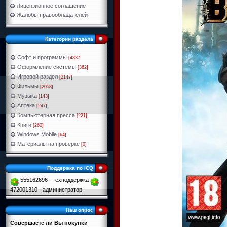
Лицензионное соглашение
Жалобы правообладателей
Категории раздела
Софт и программы
[4837]
Оформление системы
[362]
Игровой раздел
[2147]
Фильмы
[2053]
Музыка
[143]
Аптека
[247]
Компьютерная пресса
[221]
Книги
[260]
Windows Mobile
[64]
Материалы на проверке
[0]
Поддержка по ICQ
555162696 - техподдержка
472001310 - администратор
Наш опрос
Совершаете ли Вы покупки