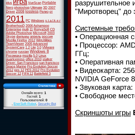
игра
разрушительное и
Portable
plus
VueScan
Nero
photoshop
Ultimate
3D
2007
"Миротворец" до 
2008
lossless
Driver
Релиз
от
2011
PC
Windows
s.t.a.l.k.e.r
BrotherhooD
2006
Ashampoo
Cистемные требо
Enterprise
multi
11
RonyaSoft
CD
Adobe Photoshop
Microsoft
2003
• Операционная си
Skype
фильмы
апрель
россия
Mozilla Firefox
2012
WinUtilities
• Процессор: AMD 
TeamViewer
2005
Advanced
SystemCare
1.2
Lite
3.0
VMware
Windows 8
ГГц;
chrome
russian
Росомаха
mozilla
5.0
Linux
quarkxpress
office 2010
stalker
• Оперативная памя
Driver: San Francisco
san francisco
Space Marine
Pro Evolution Soccer
• Видеокарта: 25
2012
pes 12
PES 2012
Pro Evolution
Soccer 12
FIFA 12
Battlefield 3
NVIDIA GeForce 
• Звуковая карта:
Статистика
Онлайн всего:
1
• Свободное мест
Гостей:
1
Пользователей:
0
,
EnerSoft-Robot
,
Security-Bot
Скриншоты игры