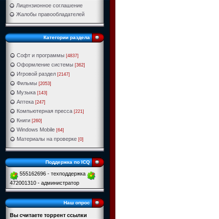
Лицензионное соглашение
Жалобы правообладателей
Категории раздела
Софт и программы
[4837]
Оформление системы
[362]
Игровой раздел
[2147]
Фильмы
[2053]
Музыка
[143]
Аптека
[247]
Компьютерная пресса
[221]
Книги
[260]
Windows Mobile
[64]
Материалы на проверке
[0]
Поддержка по ICQ
555162696 - техподдержка
472001310 - администратор
Наш опрос
Вы считаете торрент ссылки