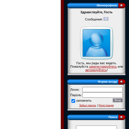
Минипрофиль
Здравствуйте, Гость
Сообщения:
Гость, мы рады вас видеть.
Пожалуйста
зарегистрируйтесь
или
авторизуйтесь
!
Форма входа
Логин:
Пароль:
запомнить
Забыл пароль
|
Регистрация
Поиск