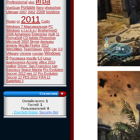
игра
Professional
plus
Portable
VueScan
Nero
photoshop
2008
lossless
Ultimate
2007
2002
2011
Релиз
от
Софт
Windows 7 Максимальная
PC
Windows
s.t.a.l.k.e.r
BrotherhooD
2006
Ashampoo
Enterprise
multi
11
RonyaSoft
CD
Adobe Photoshop
Microsoft
2003
Skype
фильмы
апрель
Mozilla Firefox
2012
WinUtilities
TeamViewer
2005
Lite
3.0
Windows
VMware
chrome
russian
8
Росомаха
mozilla
5.0
Linux
quarkxpress
Acronis
office 2010
stalker
Driver: San Francisco
san
francisco
Space Marine
Pro Evolution
Soccer 2012
pes 12
Pro Evolution
Soccer 12
PES 2012
FIFA 12
Battlefield 3
Статистика
Онлайн всего:
1
Гостей:
1
Пользователей:
0
,
EnerSoft-Robot
,
Security-Bot