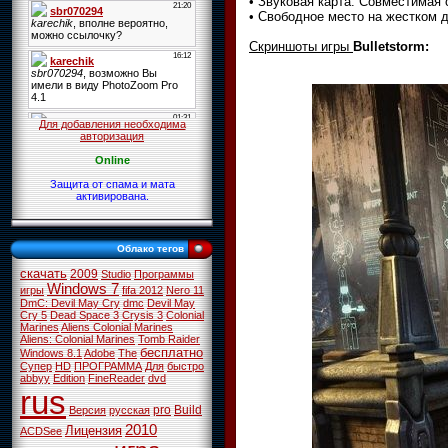
• Звуковая карта: Совместимая с
• Свободное место на жестком д
Скриншоты игры
Bulletstorm:
Для добавления необходима
авторизация
Online
Защита от спама и мата
активирована.
Облако тегов
скачать
2009
Studio
Программы
Windows 7
игры
fifa 2012
Nero 11
DmC: Devil May Cry
dmc
Devil May
Cry 5
Dead Space 3
Crysis 3
Colonial
Marines
Aliens Colonial Marines
Aliens: Colonial Marines
Tomb Raider
бесплатно
Windows 8.1
Adobe
The
Супер
HD
ПРОГРАММА
Для
быстро
abbyy
Edition
FineReader
dvd
rus
pro
Build
Версия
русская
2010
Лицензия
ACDSee