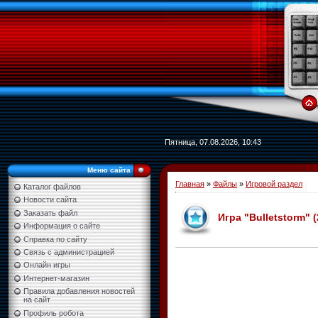
Пятница, 07.08.2026, 10:43
Меню сайта
Главная
»
Файлы
»
Игровой раздел
Каталог файлов
Новости сайта
Заказать файл
Игра "Bulletstorm" 
Информация о сайте
Справка по сайту
Связь с администрацией
Онлайн игры
Интернет-магазин
Правила добавления новостей
на сайт
Профиль робота