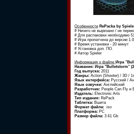
Особенности
RePacka by Spiele
# Ничего не вырезано / не пере
# Для распаковки необходимо 
# Игра пропатчена до версии 1.0
# Время установки - 20 минут
# Установка доп. ПО.
# Автор Spieler
Информация о файле
Игра "Bul
Название: Игра "Bulletstorm" (
Год выпуска:
2011
Жанры:
Action (Shooter) / 3D / 1
Язык интерфейса:
Русский / Ан
Язык озвучки:
Английский
Разработчик:
People Can Fly и
Издатель:
Electronic Arts
Тип издания:
RePack
Таблетка:
Вшита
Формат файла:
.iso
Платформа:
PC
Размер файла:
3.61 Gb