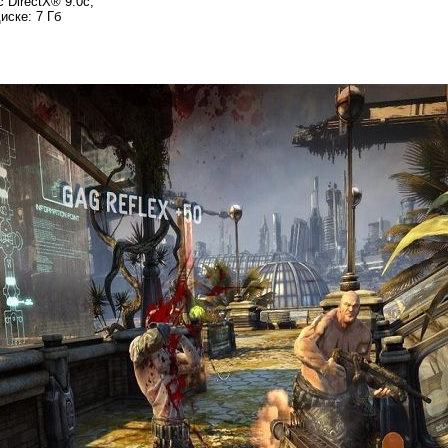
 DirectX® 9.0с;
иске: 7 Гб