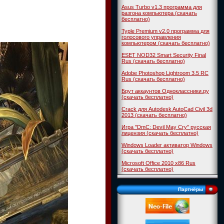
Asus Turbo v1.3 программа для
разгона компьютера (скачать
бесплатно)
Typle Premium v2.0 программа для
голосового управления
компьютером (скачать бесплатно)
ESET NOD32 Smart Security Final
Rus (скачать бесплатно)
Adobe Photoshop Lightroom 3.5 RC
Rus (скачать бесплатно)
Брут аккаунтов Одноклассники.ру
(скачать бесплатно)
Crack для Autodesk AutoCad Civil 3d
2013 (скачать бесплатно)
Игра "DmC: Devil May Cry" русская
лицензия (скачать бесплатно)
Windows Loader активатор Windows
(скачать бесплатно)
Microsoft Office 2010 x86 Rus
(скачать бесплатно)
Партнёры