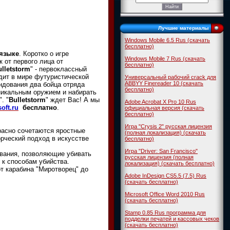
Лучшие материалы
Windows Mobile 6.5 Rus (скачать
бесплатно)
языке
. Коротко о игре
Windows Mobile 7 Rus (скачать
 от первого лица от
бесплатно)
ulletstorm
" - первоклассный
одит в мире футуристической
Универсальный рабочий crack для
ABBYY Finereader 10 (скачать
ндования два бойца отряда
бесплатно)
уникальным оружием и набирать
". "
Bulletstorm
" ждет Вас! А мы
Adobe Acrobat X Pro 10 Rus
oft.ru
бесплатно
.
официальная версия (скачать
бесплатно)
Игра "Crysis 2" русская лицензия
екрасно сочетаются яростные
(полная локализация) (скачать
орческий подход в искусстве
бесплатно)
Игра "Driver: San Francisco"
ования, позволяющие убивать
русская лицензия (полная
 к способам убийства.
локализация) (скачать бесплатно)
от карабина "Миротворец" до
Adobe InDesign CS5.5 (7.5) Rus
(скачать бесплатно)
Microsoft Office Word 2010 Rus
(скачать бесплатно)
Stamp 0.85 Rus программа для
подделки печатей и кассовых чеков
(скачать бесплатно)