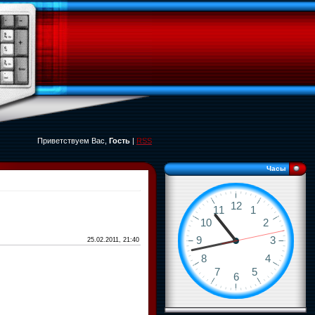
Приветствуем Вас,
Гость
|
RSS
Часы
25.02.2011, 21:40