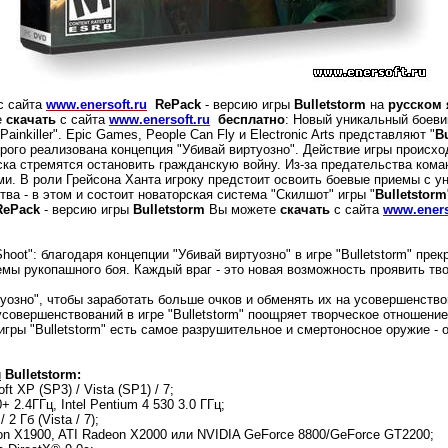
с сайта
www.enersoft.ru
RePack
- версию игры
Bulletstorm
на
русском 
е
скачать
с сайта
www.enersoft.ru
бесплатно
: Новый уникальный боевик
Painkiller". Epic Games, People Can Fly и Electronic Arts представляют "
B
орого реализована концепция "Убивай виртуозно". Действие игры происх
ска стремятся остановить гражданскую войну. Из-за предательства кома
ми. В роли Грейсона Ханта игроку предстоит освоить боевые приемы с 
тва - в этом и состоит новаторская система "Скилшот" игры "
Bulletstorm
RePack
- версию игры
Bulletstorm
Вы можете
скачать
с сайта
www.eners
Shoot": благодаря концепции "Убивай виртуозно" в игре "Bulletstorm" пр
мы рукопашного боя. Каждый враг - это новая возможность проявить тв
туозно", чтобы заработать больше очков и обменять их на усовершенств
совершенствований в игре "Bulletstorm" поощряет творческое отношение
игры "Bulletstorm" есть самое разрушительное и смертоносное оружие - 
ы
Bulletstorm:
t XP (SP3) / Vista (SP1) / 7;
 2.4ГГц, Intel Pentium 4 530 3.0 ГГц;
2 Гб (Vista / 7);
on X1900, ATI Radeon X2000 или NVIDIA GeForce 8800/GeForce GT2200;