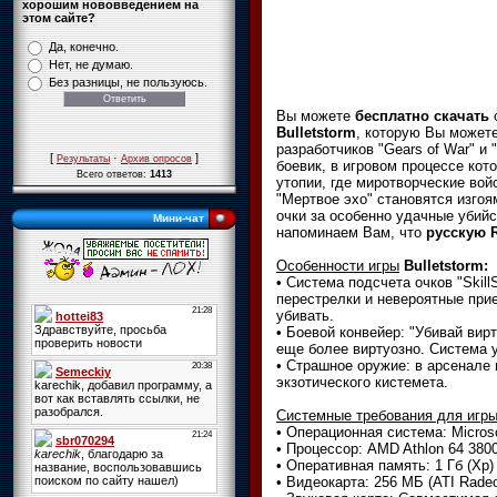
хорошим нововведением на
этом сайте?
Да, конечно.
Нет, не думаю.
Без разницы, не пользуюсь.
Вы можете
бесплатно скачать
Bulletstorm
, которую Вы может
разработчиков "Gears of War" и "
[
·
]
Результаты
Архив опросов
боевик, в игровом процессе кот
Всего ответов:
1413
утопии, где миротворческие вой
"Мертвое эхо" становятся изгоя
очки за особенно удачные убийс
Мини-чат
напоминаем Вам, что
русскую 
Особенности игры
Bulletstorm:
• Система подсчета очков "Skill
перестрелки и невероятные прие
убивать.
• Боевой конвейер: "Убивай вир
еще более виртуозно. Система у
• Страшное оружие: в арсенале 
экзотического кистемета.
Cистемные требования для игр
• Операционная система: Microsof
• Процессор: AMD Athlon 64 3800+
• Оперативная память: 1 Гб (Xp) / 
• Видеокарта: 256 МБ (ATI Rade