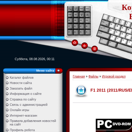
Ко
Суббота, 08.08.2026, 00:11
Меню сайта
Главная
»
Файлы
»
Игровой раздел
Каталог файлов
Новости сайта
Заказать файл
F1 2011 (2011/RUS/E
Информация о сайте
Справка по сайту
Связь с администрацией
Онлайн игры
Интернет-магазин
Правила добавления новостей
на сайт
Профиль робота