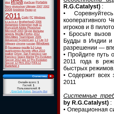
игра
Portable
plus
VueScan
R.G.Catalyst)
:
Nero
photoshop
Ultimate
2007
2002
2008
lossless
Релиз
от
• Соревнуйтес
2011
Софт
PC
Windows
кооперативного Ч
s.t.a.l.k.e.r
BrotherhooD
2006
Ashampoo
Enterprise
multi
11
игроков и 8 пилот
RonyaSoft
Adobe Photoshop
Microsoft
2003
Skype
фильмы
• Бросьте вызов
апрель
Mozilla Firefox
2012
WinUtilities
TeamViewer
2005
Будды в Индии и
Advanced SystemCare
1.2
Lite
3.0
Windows
VMware
chrome
russian
разрешении — впе
8
Росомаха
mozilla
5.0
Linux
quarkxpress
Acronis
office 2010
• Пройдите путь 
stalker
Driver: San Francisco
san
francisco
Space Marine
Pro Evolution
2011 года в ре
Soccer 2012
pes 12
Pro Evolution
Soccer 12
PES 2012
FIFA 12
Battlefield 3
быстрых режимов,
• Содержит всех 
Статистика
2011
Онлайн всего:
1
Гостей:
1
Пользователей:
0
,
EnerSoft-Robot
,
Security-Bot
Cистемные треб
by R.G.Catalyst)
:
• Операционная си