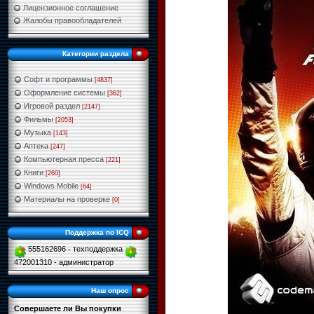
Лицензионное соглашение
Жалобы правообладателей
Категории раздела
Софт и программы
[4837]
Оформление системы
[362]
Игровой раздел
[2147]
Фильмы
[2053]
Музыка
[143]
Аптека
[247]
Компьютерная пресса
[221]
Книги
[260]
Windows Mobile
[64]
Материалы на проверке
[0]
Поддержка по ICQ
555162696 - техподдержка
472001310 - администратор
Наш опрос
Совершаете ли Вы покупки