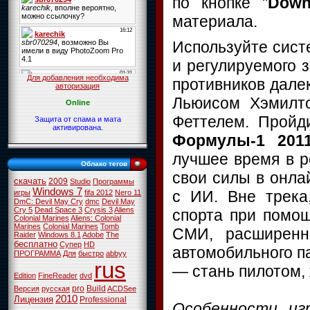
по кнопке "
Down
материала.
Используйте сист
и регулируемого 
Для добавления необходима
противников далек
авторизация
Льюисом Хэмилт
Online
Феттелем. Пройд
Защита от спама и мата
активирована.
Формулы-1 201
лучшее время в р
Облако тегов
свои силы в онлай
скачать
2009
Studio
Программы
Windows 7
с ИИ. Вне трека
игры
fifa 2012
Nero 11
DmC: Devil May Cry
dmc
Devil May
Cry 5
Dead Space 3
Crysis 3
Aliens
спорта при помо
Colonial Marines
Aliens: Colonial
Marines
Colonial Marines
Tomb
СМИ, расширенн
Raider
Windows 8.1
Adobe
The
бесплатно
Супер
HD
автомобильного п
ПРОГРАММА
Для
быстро
abbyy
rus
— стань пилотом,
Edition
FineReader
dvd
pro
Build
Версия
русская
ACDSee
2010
Лицензия
Professional
Особенности иг