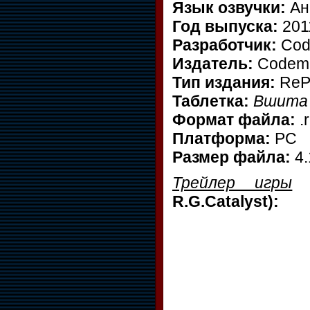
Язык озвучки:
Ан
Год выпуска:
201
Разработчик:
Code
Издатель:
Codema
Тип издания:
ReP
Таблетка:
Вшита 
Формат файла:
.r
Платформа:
PC
Размер файла:
4.
Трейлер игры
R.G.Catalyst):