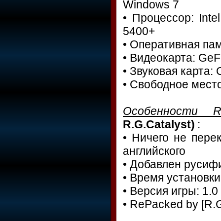
Windows 7
• Процессор: Int
5400+
• Оперативная пам
• Видеокарта: GeF
• Звуковая карта:
• Свободное место
Особенности R
R.G.Catalyst)
:
• Ничего не пере
английского
• Добавлен русиф
• Время установки
• Версия игры: 1.0
• RePacked by [R.G