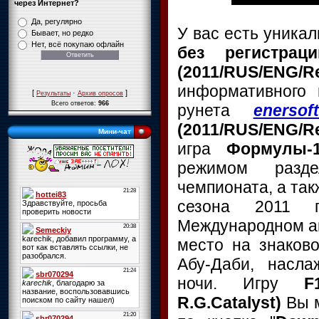
через Интернет?
Да, регулярно
У вас есть уника
Бывает, но редко
Нет, всё покупаю офлайн
без регистрац
(2011/RUS/ENG
информативного 
[
·
]
Результаты
Архив опросов
Всего ответов:
966
рунета
enersoft
(2011/RUS/ENG/R
Мини-чат
игра
Формулы-
режимом разде
чемпионата, а та
сезона 2011 
Международном ав
место на знаков
Абу-Даби, насл
ночи.
Игру
F
R.G.Catalyst)
Вы 