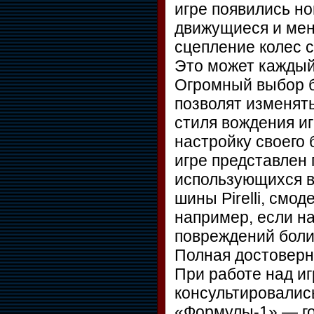
игре появились н
движущиеся и мен
сцепление колес 
Это может кажды
Огромный выбор б
позволят изменять
стиля вождения иг
настройку своего 
игре представлен
использующихся в
шины Pirelli, смо
например, если на
повреждений бол
Полная достоверн
При работе над иг
консультировалис
«Формулы-1» — го