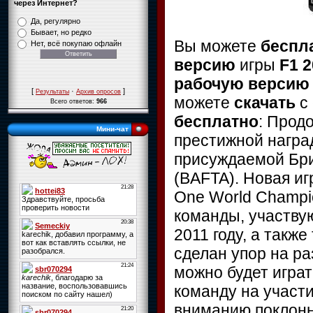
через Интернет?
Да, регулярно
Бывает, но редко
Вы можете
беспл
Нет, всё покупаю офлайн
версию
игры
F1 
рабочую верси
[
·
]
Результаты
Архив опросов
можете
скачать
с
Всего ответов:
966
бесплатно
:
Продо
Мини-чат
престижной наград
присуждаемой Бри
(BAFTA).
Новая иг
One World Champio
команды, участву
2011 году, а также
сделан упор на ра
можно будет играт
команду на участи
вниманию поклонн