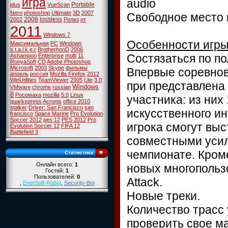
игра
audio
Portable
plus
VueScan
Nero
photoshop
Ultimate
3D
2007
Свободное место н
2008
lossless
2002
Релиз
от
2011
Windows 7
Особенности игр
Максимальная
PC
Windows
s.t.a.l.k.e.r
BrotherhooD
2006
Состязаться по п
Ashampoo
Enterprise
multi
11
RonyaSoft
CD
Adobe Photoshop
Microsoft
2003
Skype
фильмы
Впервые соревнов
апрель
россия
Mozilla Firefox
2012
WinUtilities
TeamViewer
2005
Lite
3.0
при представлена
Windows
VMware
chrome
russian
8
Росомаха
mozilla
5.0
Linux
участника: из них
quarkxpress
Acronis
office 2010
stalker
Driver: San Francisco
san
искусственного ин
francisco
Space Marine
Pro Evolution
Soccer 2012
pes 12
PES 2012
Pro
игрока смогут выс
Evolution Soccer 12
FIFA 12
Battlefield 3
совместными усил
чемпионате. Кроме
Статистика
Онлайн всего:
1
новых многопольз
Гостей:
1
Пользователей:
0
Attack.
,
EnerSoft-Robot
,
Security-Bot
Новые треки.
Количество трасс 
проверить свое м