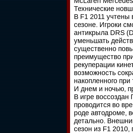
McLaren Mercede
Технические новш
В F1 2011 учтены 
сезоне. Игроки см
антикрыла DRS (D
уменьшать действ
существенно повыш
преимущество при
рекуперации кине
возможность сокра
накопленного при
И днем и ночью, п
В игре воссоздан 
проводится во вр
роде автодроме, 
детально. Внешни
сезон из F1 2010,