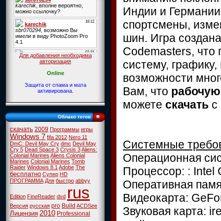
Индии и Германии
спортсмены, изме
шин. Игра создан
Codemasters, что
Для добавления необходима
систему, графику,
авторизация
Online
возможности мног
Защита от спама и мата
Вам, что
рабочую
активирована.
можете
скачать
с
Облако тегов
скачать
2009
Программы
игры
Windows 7
fifa 2012
Nero 11
Системные требов
DmC: Devil May Cry
dmc
Devil May
Cry 5
Dead Space 3
Crysis 3
Aliens:
Операционная сист
Colonial Marines
Aliens Colonial
Marines
Colonial Marines
Tomb
Raider
Windows 8.1
Adobe
The
Процессор: : Intel
бесплатно
Супер
HD
ПРОГРАММА
Для
быстро
abbyy
Оперативная памят
rus
Видеокарта: GeFo
Edition
FineReader
dvd
pro
Build
Версия
русская
ACDSee
Звуковая карта: i
2010
Лицензия
Professional