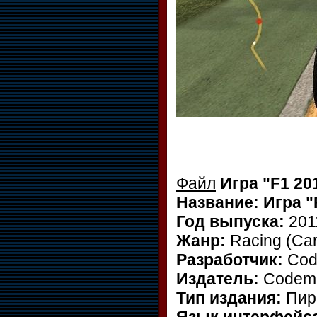
Файл
Игра "F1 201
Название: Игра "F
Год выпуска:
20
Жанр:
Racing (Cars
Разработчик:
Cod
Издатель:
Codem
Тип издания:
Пир
Язык интерфейс