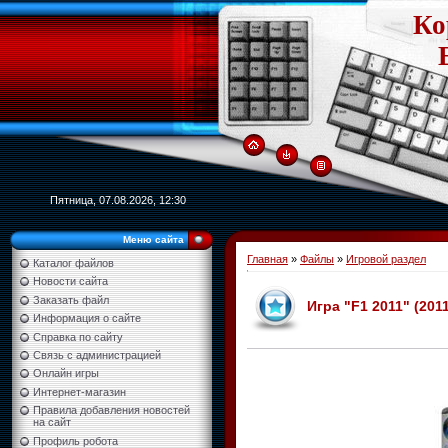
Ко
Пятница, 07.08.2026, 12:30
Меню сайта
Главная
»
Файлы
»
Игровой раздел
Каталог файлов
Новости сайта
Заказать файл
Игра "F1 2011" (201
Информация о сайте
Справка по сайту
Связь с администрацией
Онлайн игры
Интернет-магазин
Правила добавления новостей
на сайт
Профиль робота