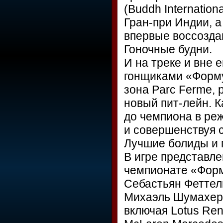
(Buddh Internation
Гран-при Индии, а
впервые воссозда
Гоночные будни.
И на треке и вне 
гонщиками «Форму
зона Parc Ferme,
новый пит-лейн. К
до чемпиона в ре
и совершенствуя 
Лучшие болиды и 
В игре представл
чемпионате «Форму
Себастьян Феттел
Михаэль Шумахер 
включая Lotus Rena