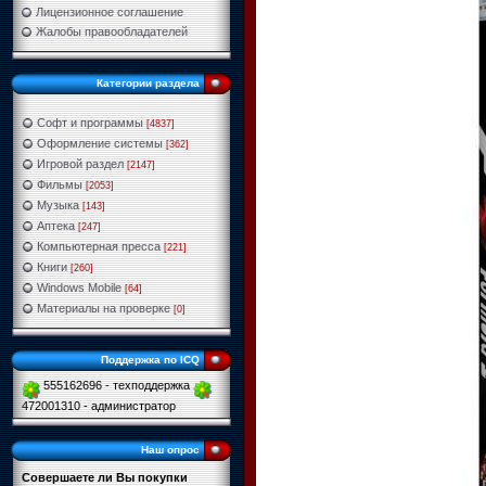
Лицензионное соглашение
Жалобы правообладателей
Категории раздела
Софт и программы
[4837]
Оформление системы
[362]
Игровой раздел
[2147]
Фильмы
[2053]
Музыка
[143]
Аптека
[247]
Компьютерная пресса
[221]
Книги
[260]
Windows Mobile
[64]
Материалы на проверке
[0]
Поддержка по ICQ
555162696 - техподдержка
472001310 - администратор
Наш опрос
Совершаете ли Вы покупки