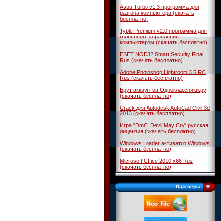
Asus Turbo v1.3 программа для
разгона компьютера (скачать
бесплатно)
Typle Premium v2.0 программа для
голосового управления
компьютером (скачать бесплатно)
ESET NOD32 Smart Security Final
Rus (скачать бесплатно)
Adobe Photoshop Lightroom 3.5 RC
Rus (скачать бесплатно)
Брут аккаунтов Одноклассники.ру
(скачать бесплатно)
Crack для Autodesk AutoCad Civil 3d
2013 (скачать бесплатно)
Игра "DmC: Devil May Cry" русская
лицензия (скачать бесплатно)
Windows Loader активатор Windows
(скачать бесплатно)
Microsoft Office 2010 x86 Rus
(скачать бесплатно)
Партнёры