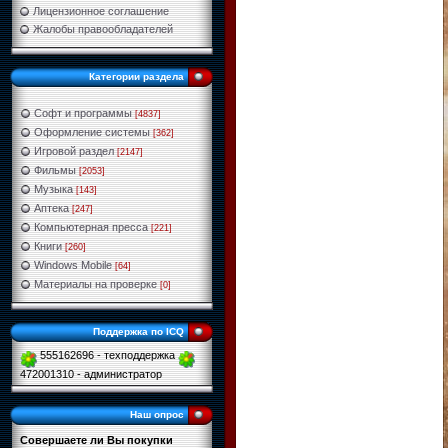
Лицензионное соглашение
Жалобы правообладателей
Категории раздела
Софт и программы
[4837]
Оформление системы
[362]
Игровой раздел
[2147]
Фильмы
[2053]
Музыка
[143]
Аптека
[247]
Компьютерная пресса
[221]
Книги
[260]
Windows Mobile
[64]
Материалы на проверке
[0]
Поддержка по ICQ
555162696 - техподдержка
472001310 - администратор
Наш опрос
Совершаете ли Вы покупки