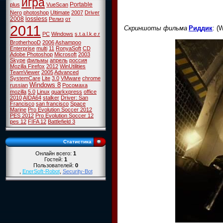
игра
Portable
plus
VueScan
Nero
photoshop
Ultimate
2007
Driver
2008
lossless
Релиз
от
2011
Скриншоты фильма
Риддик
: (
PC
Windows
s.t.a.l.k.e.r
BrotherhooD
2006
Ashampoo
Enterprise
multi
11
RonyaSoft
CD
Adobe Photoshop
Microsoft
2003
Skype
фильмы
апрель
россия
Mozilla Firefox
2012
WinUtilities
TeamViewer
2005
Advanced
SystemCare
Lite
3.0
VMware
chrome
Windows 8
russian
Росомаха
mozilla
5.0
Linux
quarkxpress
office
2010
AIDA64
stalker
Driver: San
Francisco
san francisco
Space
Marine
Pro Evolution Soccer 2012
PES 2012
Pro Evolution Soccer 12
pes 12
FIFA 12
Battlefield 3
Статистика
Онлайн всего:
1
Гостей:
1
Пользователей:
0
,
EnerSoft-Robot
,
Security-Bot