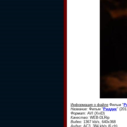
Информация о файле
Фильм "
Р
Название:
Фильм "
Риддик
" (20
Формат:
AVI (XviD)
Качество:
WEB-DLRip
Видео:
1367 kb/s, 640x368
Аудио:
AC3, 384 kb/s (6 ch)