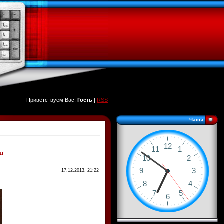
Приветствуем Вас,
Гость
|
RSS
Часы
ru
17.12.2013, 21:22