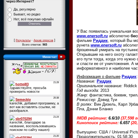
через Интернет?
Да, регулярно
Бывает, но редко
Нет, всё покупаю офлайн
У Вас появилась уникальная в
www.enersoft.ru
абсолютно
бес
фильме
Риддик
, который Вы м
[
·
]
Результаты
Архив опросов
рунета
www.enersoft.ru
абсолю
Всего ответов:
965
брошенный умирать на пустынн
Открывшие на него охоту галак
Мини-чат
его пути тогда, когда это нужн
и спасти ее от уничтожения. А
информативного и наиболее час
Информация о фильме
Риддик
:
Название:
Риддик
Оригинальное название:
Riddic
Год выхода:
2013
Жанр:
фантастика, боевик, трил
Режиссер:
Дэвид Туи
В ролях:
Вин Дизель, Карл Урба
Пла, Дэнни Бланко
IMDB рейтинг:
6.6/10
(37,598 
Кинопоиск рейтинг:
6.657
(20
Выпущено: США / Universal Pictu
Продолжительность: 01:58:30