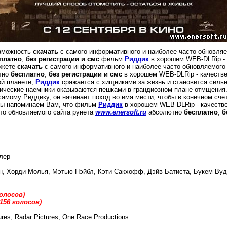
озможность
скачать
с самого информативного и наиболее часто обновляе
платно
,
без регистрации и смс
фильм
Риддик
в хорошем WEB-DLRip - 
ожете
скачать
с самого информативного и наиболее часто обновляемого
тно
бесплатно
,
без регистрации и смс
в хорошем WEB-DLRip - качестве
ой планете,
Риддик
сражается с хищниками за жизнь и становится сильн
тические наемники оказываются пешками в грандиозном плане отмщения
о самому Риддику, он начинает поход во имя мести, чтобы в конечном сч
 мы напоминаем Вам, что фильм
Риддик
в хорошем WEB-DLRip - качеств
то обновляемого сайта рунета
www.enersoft.ru
абсолютно
бесплатно
,
б
k
лер
н, Хорди Молья, Мэтью Нэйбл, Кэти Сакхофф, Дэйв Батиста, Букем Вуд
голосов)
,156 голосов)
res, Radar Pictures, One Race Productions