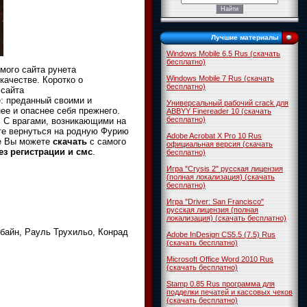
Лучшие материалы
Windows Mobile 6.5 Rus (скачать
бесплатно)
мого сайта рунета
Windows Mobile 7 Rus (скачать
качестве. Коротко о
бесплатно)
 сайта
: преданный своими и
Универсальный рабочий crack для
ее и опаснее себя прежнего.
ABBYY Finereader 10 (скачать
бесплатно)
. С врагами, возникающими на
ете вернуться на родную Фурию
Adobe Acrobat X Pro 10 Rus
е Вы можете
скачать
с самого
официальная версия (скачать
ез регистрации и смс
.
бесплатно)
Игра "Crysis 2" русская лицензия
(полная локализация) (скачать
бесплатно)
Игра "Driver: San Francisco"
русская лицензия (полная
локализация) (скачать бесплатно)
байн, Рауль Трухильо, Конрад
Adobe InDesign CS5.5 (7.5) Rus
(скачать бесплатно)
Microsoft Office Word 2010 Rus
(скачать бесплатно)
Stamp 0.85 Rus программа для
подделки печатей и кассовых чеков
(скачать бесплатно)