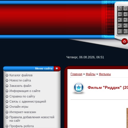
Четверг, 06.08.2026, 06:51
Меню сайта
Главная
»
Файлы
»
Фильмы
Каталог файлов
Новости сайта
Заказать файл
Фильм "Риддик" (201
Информация о сайте
Справка по сайту
Связь с администрацией
Онлайн игры
Интернет-магазин
Правила добавления новостей
на сайт
Профиль робота