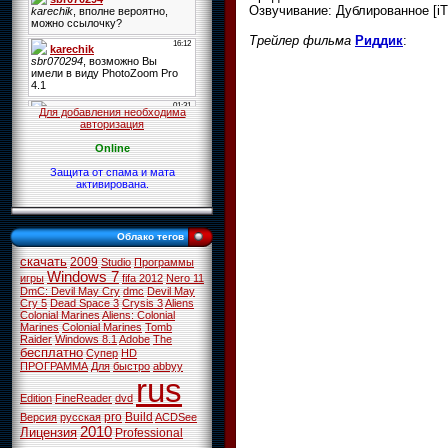
Озвучивание: Дублированное [iT
Трейлер фильма
Риддик
:
Для добавления необходима
авторизация
Online
Защита от спама и мата
активирована.
Облако тегов
скачать
2009
Studio
Программы
Windows 7
игры
fifa 2012
Nero 11
DmC: Devil May Cry
dmc
Devil May
Cry 5
Dead Space 3
Crysis 3
Aliens
Colonial Marines
Aliens: Colonial
Marines
Colonial Marines
Tomb
Raider
Windows 8.1
Adobe
The
бесплатно
Супер
HD
ПРОГРАММА
Для
быстро
abbyy
rus
Edition
FineReader
dvd
pro
Build
Версия
русская
ACDSee
2010
Лицензия
Professional