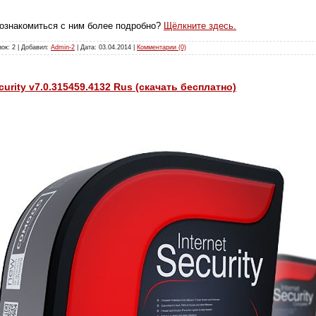
познакомиться с ним более подробно?
Щёлкните здесь.
зок: 2 | Добавил:
Admin-2
| Дата:
03.04.2014
|
Комментарии (0)
curity v7.0.315459.4132 Rus (скачать бесплатно)