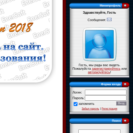
Минипрофиль
Здравствуйте, Гость
Сообщения:
Гость, мы рады вас видеть.
Пожалуйста
зарегистрируйтесь
или
авторизуйтесь
!
Форма входа
Логин:
Пароль:
запомнить
Забыл пароль
|
Регистрация
Поиск