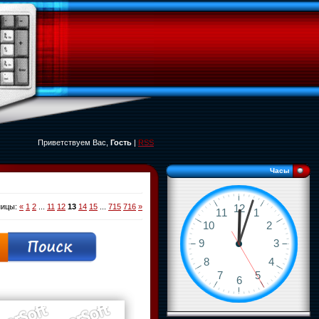
Приветствуем Вас,
Гость
|
RSS
Часы
ницы
:
«
1
2
...
11
12
13
14
15
...
715
716
»