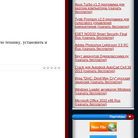
Asus Turbo v1.3 программа для
разгона компьютера (скачать
бесплатно)
Typle Premium v2.0 программа для
голосового управления
компьютером (скачать бесплатно)
ESET NOD32 Smart Security Final
Rus (скачать бесплатно)
ую технику, установить и
Adobe Photoshop Lightroom 3.5 RC
Rus (скачать бесплатно)
Брут аккаунтов Одноклассники.ру
(скачать бесплатно)
Crack для Autodesk AutoCad Civil 3d
2013 (скачать бесплатно)
Игра "DmC: Devil May Cry" русская
лицензия (скачать бесплатно)
Windows Loader активатор Windows
(скачать бесплатно)
Microsoft Office 2010 x86 Rus
(скачать бесплатно)
Партнёры