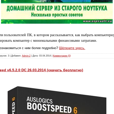
я пользователей ПК, в котором рассказывается, как выбрать компьютерн
зировать компьютер с минимальными финансовыми затратами.
познакомиться с ним более подробно?
Щёлкните здесь.
грузок: 3 | Добавил:
Admin-2
| Дата:
03.04.2014
|
Комментарии (0)
ed v6.5.2.0 DC 26.03.2014 (скачать бесплатно)