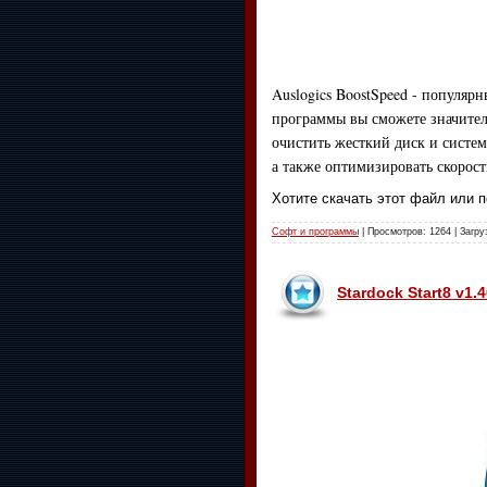
Auslogics BoostSpeed - популя
программы вы сможете значител
очистить жесткий диск и систем
а также оптимизировать скорост
Хотите скачать этот файл или 
Софт и программы
| Просмотров: 1264 | Загру
Stardock Start8 v1.