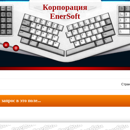
Корпорация
EnerSoft
Стра