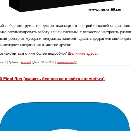
рный набор инструментов для оптимизации и настройки вашей операцион
ьно оптимизировать работу вашей системы, с легкостью настроить разл
ный реестр от мусора и ненужных записей, сделать дефрагментацию диск
ь интернет-соединения и многое другое.
познакомиться с ним более подробно?
Щёлкните здесь.
зок: 5 | Добавил:
Admin-2
| Дата:
03.04.2014
|
Комментарии (0)
40 Final Rus (скачать бесплатно с сайта enersoft.ru)