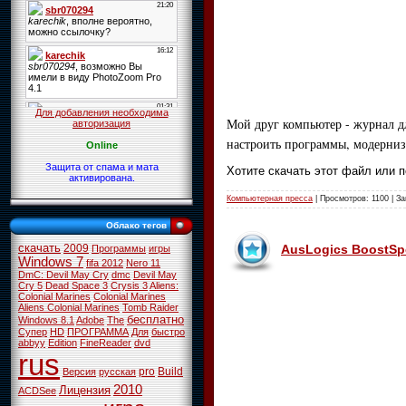
Для добавления необходима
Мой друг компьютер - журнал дл
авторизация
настроить программы, модерни
Online
Защита от спама и мата
Хотите скачать этот файл или 
активирована.
Компьютерная пресса
| Просмотров: 1100 | За
Облако тегов
скачать
2009
AusLogics BoostSpe
Программы
игры
Windows 7
fifa 2012
Nero 11
DmC: Devil May Cry
dmc
Devil May
Cry 5
Dead Space 3
Crysis 3
Aliens:
Colonial Marines
Colonial Marines
Aliens Colonial Marines
Tomb Raider
бесплатно
Windows 8.1
Adobe
The
Супер
HD
ПРОГРАММА
Для
быстро
abbyy
Edition
FineReader
dvd
rus
pro
Build
Версия
русская
2010
Лицензия
ACDSee