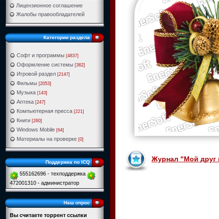
Лицензионное соглашение
Жалобы правообладателей
Категории раздела
Софт и программы
[4837]
Оформление системы
[362]
Игровой раздел
[2147]
Фильмы
[2053]
Музыка
[143]
Аптека
[247]
Компьютерная пресса
[221]
Книги
[260]
Windows Mobile
[64]
Материалы на проверке
[0]
Журнал "Мой друг 
Поддержка по ICQ
555162696 - техподдержка
472001310 - администратор
Наш опрос
Вы считаете торрент ссылки