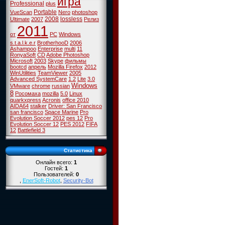
игра
Professional
plus
Portable
VueScan
Nero
photoshop
2008
lossless
Ultimate
2007
Релиз
2011
от
PC
Windows
s.t.a.l.k.e.r
BrotherhooD
2006
Ashampoo
Enterprise
multi
11
RonyaSoft
CD
Adobe Photoshop
Microsoft
2003
Skype
фильмы
bootcd
апрель
Mozilla Firefox
2012
WinUtilities
TeamViewer
2005
Advanced SystemCare
1.2
Lite
3.0
Windows
VMware
chrome
russian
8
Росомаха
mozilla
5.0
Linux
quarkxpress
Acronis
office 2010
AIDA64
stalker
Driver: San Francisco
san francisco
Space Marine
Pro
Evolution Soccer 2012
pes 12
Pro
Evolution Soccer 12
PES 2012
FIFA
12
Battlefield 3
Статистика
Онлайн всего:
1
Гостей:
1
Пользователей:
0
,
EnerSoft-Robot
,
Security-Bot