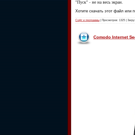
"Пуск" - не на весь экран.
Хотите скачать этот файл или 
Софт и программы
| Просмотров: 1325 | Загру
Comodo Internet Se