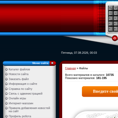
Пятница, 07.08.2026, 00:03
Меню сайта
Главная
»
Файлы
Каталог файлов
Новости сайта
Всего материалов в каталоге
:
10735
Показано материалов
:
181-195
Заказать файл
Информация о сайте
Справка по сайту
Связь с администрацией
Онлайн игры
Интернет-магазин
Правила добавления новостей
на сайт
Профиль робота