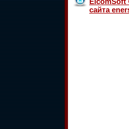
ElcomSoft 
сайта eners