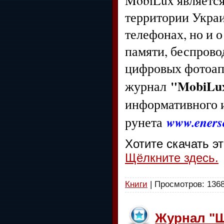
территории Укра
телефонах, но и 
памяти, беспрово
цифровых фотоап
"MobiLux
журнал
информативного и
www.enerso
рунета
Хотите скачать э
Щёлкните здесь.
Книги
| Просмотров: 1368
Журнал "Ш