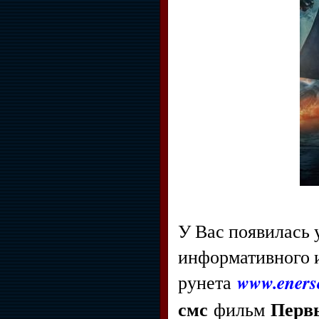
У Вас появилась
информативного и
www.enerso
рунета
смс
Первы
фильм