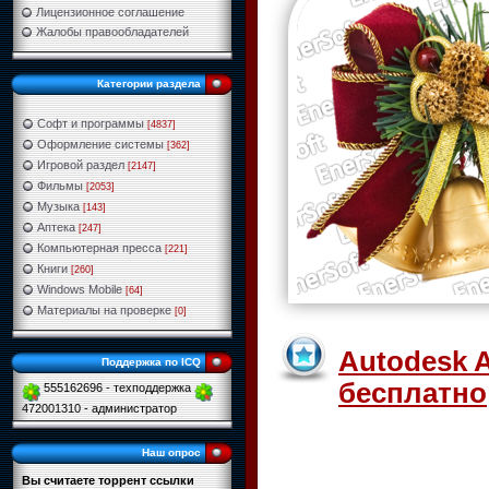
Лицензионное соглашение
Жалобы правообладателей
Категории раздела
Софт и программы
[4837]
Оформление системы
[362]
Игровой раздел
[2147]
Фильмы
[2053]
Музыка
[143]
Аптека
[247]
Компьютерная пресса
[221]
Книги
[260]
Windows Mobile
[64]
Материалы на проверке
[0]
Autodesk A
Поддержка по ICQ
бесплатно
555162696 - техподдержка
472001310 - администратор
Наш опрос
Вы считаете торрент ссылки