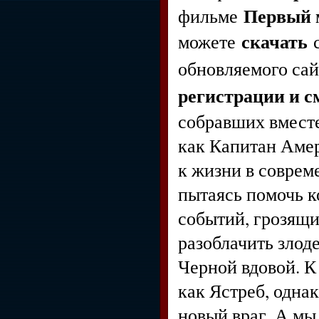
Первый 
фильме
скачать
можете
с
обновляемого са
регистрации и с
собравших вместе
как Капитан Амер
к жизни в соврем
пытаясь помочь ко
событий, грозящи
разоблачить злод
Черной вдовой. К
как Ястреб, однак
новый враг. А м