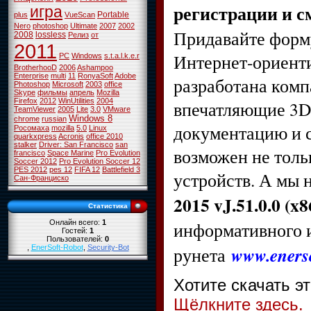
регистрации и с
игра
Portable
plus
VueScan
Nero
photoshop
Ultimate
2007
2002
Придавайте форм
2008
lossless
Релиз
от
2011
Интернет-ориент
PC
Windows
s.t.a.l.k.e.r
BrotherhooD
2006
Ashampoo
Enterprise
multi
11
RonyaSoft
Adobe
разработана комп
Photoshop
Microsoft
2003
office
Skype
фильмы
апрель
Mozilla
Firefox
2012
WinUtilities
2004
впечатляющие 3D
TeamViewer
2005
Lite
3.0
VMware
Windows 8
chrome
russian
документацию и с
Росомаха
mozilla
5.0
Linux
quarkxpress
Acronis
office 2010
stalker
Driver: San Francisco
san
возможен не толь
francisco
Space Marine
Pro Evolution
Soccer 2012
Pro Evolution Soccer 12
PES 2012
pes 12
FIFA 12
Battlefield 3
устройств. А мы
Сан-Франциско
2015 vJ.51.0.0 (x8
Статистика
информативного и
Онлайн всего:
1
Гостей:
1
Пользователей:
0
www.enerso
рунета
,
EnerSoft-Robot
,
Security-Bot
Хотите скачать э
Щёлкните здесь.