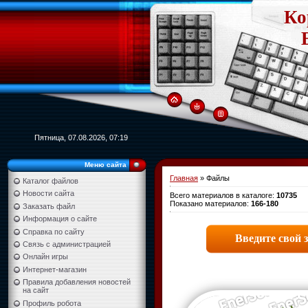
Ко
Пятница, 07.08.2026, 07:19
Меню сайта
Главная
»
Файлы
Каталог файлов
Новости сайта
Всего материалов в каталоге
:
10735
Показано материалов
:
166-180
Заказать файл
Информация о сайте
Справка по сайту
Связь с администрацией
Онлайн игры
Интернет-магазин
Правила добавления новостей
на сайт
Профиль робота