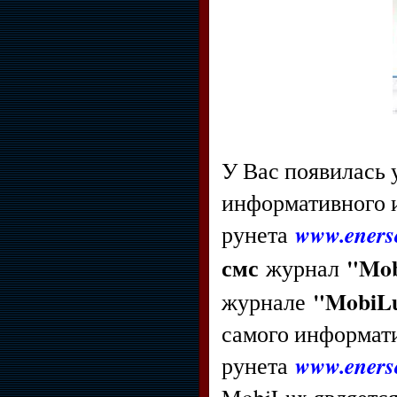
У Вас появилась
информативного и
www.enerso
рунета
смс
"Mob
журнал
"MobiLu
журнале
самого информати
www.enerso
рунета
MobiLux являетс