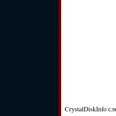
CrystalDiskInfo 