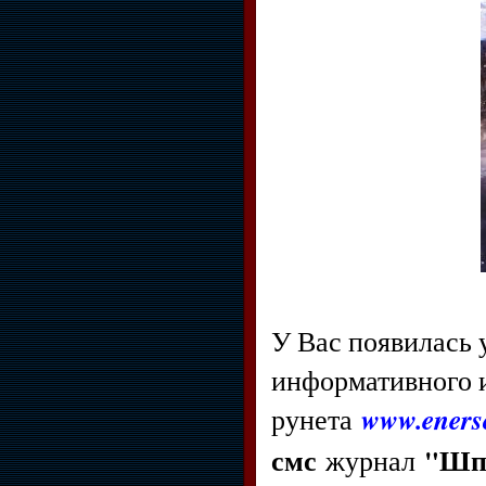
У Вас появилась
информативного и
www.enerso
рунета
смс
"Шпи
журнал