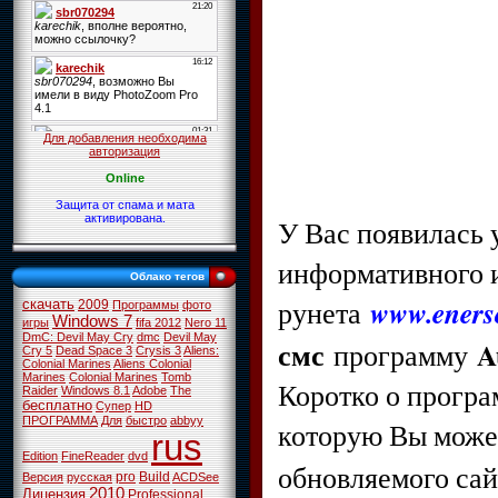
Для добавления необходима
авторизация
Online
Защита от спама и мата
активирована.
У Вас появилась
информативного и
Облако тегов
www.enerso
рунета
скачать
2009
Программы
фото
Windows 7
игры
fifa 2012
Nero 11
DmC: Devil May Cry
dmc
Devil May
смс
A
программу
Cry 5
Dead Space 3
Crysis 3
Aliens:
Colonial Marines
Aliens Colonial
Marines
Colonial Marines
Tomb
Коротко о прогр
Raider
Windows 8.1
Adobe
The
бесплатно
Супер
HD
ПРОГРАММА
Для
быстро
abbyy
которую Вы мож
rus
Edition
FineReader
dvd
обновляемого са
pro
Build
Версия
русская
ACDSee
2010
Лицензия
Professional