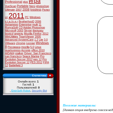
игра
Professional
plus
Portable
VueScan
Nero
photoshop
2008
lossless
Ultimate
2007
Релиз
2011
от
PC
Windows
s.t.a.l.k.e.r
BrotherhooD
2006
Ashampoo
Enterprise
multi
11
RonyaSoft
CD
Adobe Photoshop
Microsoft
2003
Skype
фильмы
bootcd
апрель
Mozilla Firefox
2012
WinUtilities
TeamViewer
2005
Advanced SystemCare
1.2
Lite
3.0
Windows
VMware
chrome
russian
8
Росомаха
mozilla
5.0
Linux
quarkxpress
Acronis
office 2010
AIDA64
stalker
Driver: San Francisco
san francisco
Space Marine
Pro
Evolution Soccer 2012
pes 12
Pro
Evolution Soccer 12
PES 2012
FIFA
12
Battlefield 3
Статистика
Онлайн всего:
1
Гостей:
1
Пользователей:
0
,
EnerSoft-Robot
,
Security-Bot
Похожие материалы
:
[данная опция внедрена совсем н