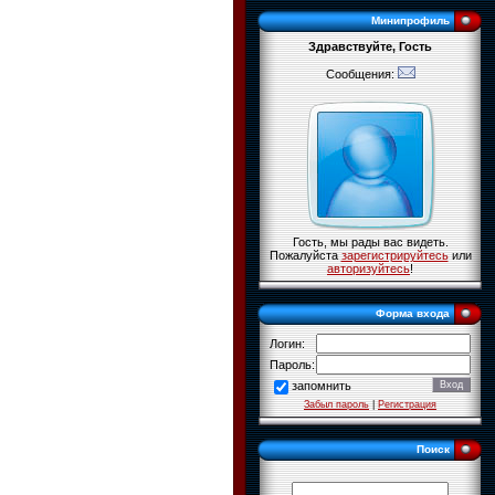
Минипрофиль
Здравствуйте, Гость
Сообщения:
Гость, мы рады вас видеть.
Пожалуйста
зарегистрируйтесь
или
авторизуйтесь
!
Форма входа
Логин:
Пароль:
запомнить
Забыл пароль
|
Регистрация
Поиск