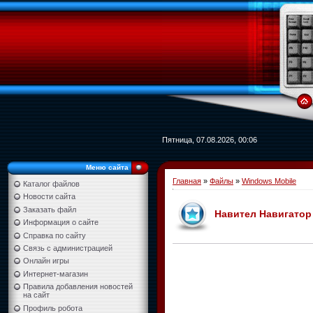
Пятница, 07.08.2026, 00:06
Меню сайта
Главная
»
Файлы
»
Windows Mobile
Каталог файлов
Новости сайта
Заказать файл
Навител Навигатор 
Информация о сайте
Справка по сайту
Связь с администрацией
Онлайн игры
Интернет-магазин
Правила добавления новостей
на сайт
Профиль робота