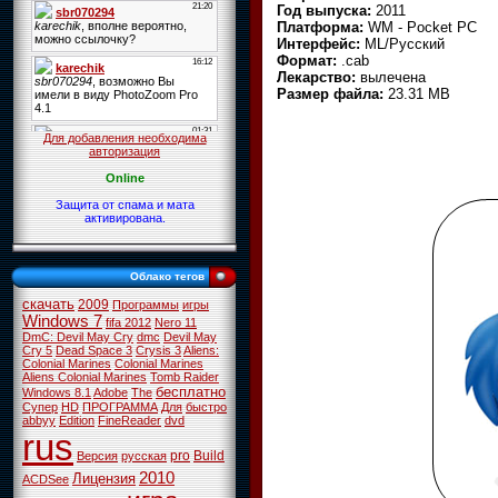
Год выпуска:
2011
Платформа:
WM - Pocket PC
Интерфейс:
ML/Русский
Формат:
.cab
Лекарство:
вылечена
Размер файла:
23.31 MB
Для добавления необходима
авторизация
Online
Защита от спама и мата
активирована.
Облако тегов
скачать
2009
Программы
игры
Windows 7
fifa 2012
Nero 11
DmC: Devil May Cry
dmc
Devil May
Cry 5
Dead Space 3
Crysis 3
Aliens:
Colonial Marines
Colonial Marines
Aliens Colonial Marines
Tomb Raider
бесплатно
Windows 8.1
Adobe
The
Супер
HD
ПРОГРАММА
Для
быстро
abbyy
Edition
FineReader
dvd
rus
pro
Build
Версия
русская
2010
Лицензия
ACDSee