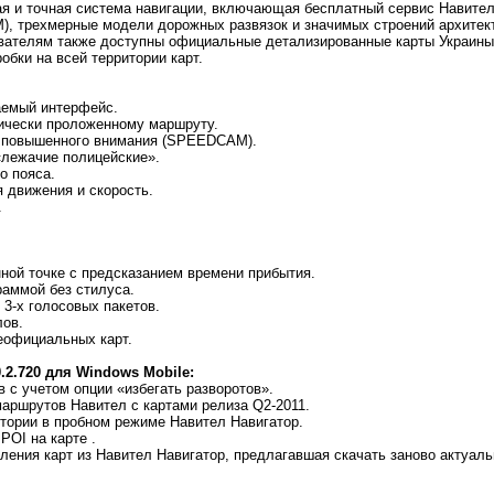
я и точная система навигации, включающая бесплатный сервис Навител
 трехмерные модели дорожных развязок и значимых строений архитект
вателям также доступны официальные детализированные карты Украины 
обки на всей территории карт.
ваемый интерфейс.
тически проложенному маршруту.
х повышенного внимания (SPEEDCAM).
«лежачие полицейские».
о пояса.
я движения и скорость.
.
нной точке с предсказанием времени прибытия.
раммой без стилуса.
 3-х голосовых пакетов.
лов.
еофициальных карт.
.2.720 для Windows Mobile:
 с учетом опции «избегать разворотов».
аршрутов Навител с картами релиза Q2-2011.
стории в пробном режиме Навител Навигатор.
POI на карте .
ления карт из Навител Навигатор, предлагавшая скачать заново актуаль