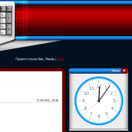
Приветствуем Вас,
Гость
|
RSS
Часы
17.09.2011, 23:46