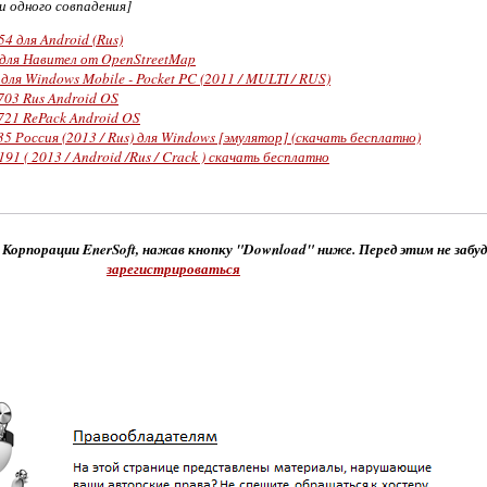
ни одного совпадения]
4 для Android (Rus)
для Навител от OpenStreetMap
для Windows Mobile - Pocket PC (2011 / MULTI / RUS)
703 Rus Android OS
721 RePack Android OS
5 Россия (2013 / Rus) для Windows [эмулятор] (скачать бесплатно)
91 ( 2013 / Android /Rus / Crack ) скачать бесплатно
 Корпорации EnerSoft, нажав кнопку "Download" ниже. Перед этим не забу
зарегистрироваться