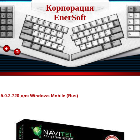
Корпорация
EnerSoft
5.0.2.720 для Windows Mobile (Rus)