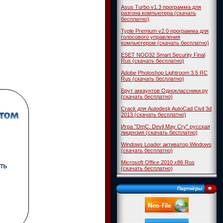
Asus Turbo v1.3 программа для
разгона компьютера (скачать
бесплатно)
Typle Premium v2.0 программа для
голосового управления
компьютером (скачать бесплатно)
ESET NOD32 Smart Security Final
Rus (скачать бесплатно)
Adobe Photoshop Lightroom 3.5 RC
Rus (скачать бесплатно)
Брут аккаунтов Одноклассники.ру
(скачать бесплатно)
Crack для Autodesk AutoCad Civil 3d
2013 (скачать бесплатно)
Игра "DmC: Devil May Cry" русская
лицензия (скачать бесплатно)
Windows Loader активатор Windows
(скачать бесплатно)
Microsoft Office 2010 x86 Rus
(скачать бесплатно)
Партнёры