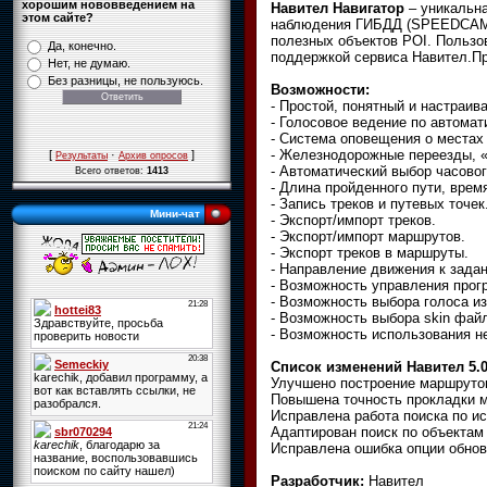
хорошим нововведением на
Навител Навигатор
– уникальна
этом сайте?
наблюдения ГИБДД (SPEEDCAM),
полезных объектов POI. Пользо
Да, конечно.
поддержкой сервиса Навител.Пр
Нет, не думаю.
-
Без разницы, не пользуюсь.
Возможности:
- Простой, понятный и настраи
- Голосовое ведение по автома
- Система оповещения о места
- Железнодорожные переезды, 
[
·
]
Результаты
Архив опросов
- Автоматический выбор часовог
Всего ответов:
1413
- Длина пройденного пути, врем
- Запись треков и путевых точек
Мини-чат
- Экспорт/импорт треков.
- Экспорт/импорт маршрутов.
- Экспорт треков в маршруты.
- Направление движения к зада
- Возможность управления прог
- Возможность выбора голоса из
- Возможность выбора skin фай
- Возможность использования н
Список изменений Навител 5.0
Улучшено построение маршрутов
Повышена точность прокладки м
Исправлена работа поиска по и
Адаптирован поиск по объектам 
Исправлена ошибка опции обнов
Разработчик:
Навител