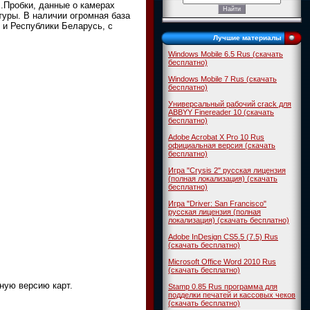
.Пробки, данные о камерах
уры. В наличии огромная база
и Республики Беларусь, с
Лучшие материалы
Windows Mobile 6.5 Rus (скачать
бесплатно)
Windows Mobile 7 Rus (скачать
бесплатно)
Универсальный рабочий crack для
ABBYY Finereader 10 (скачать
бесплатно)
Adobe Acrobat X Pro 10 Rus
официальная версия (скачать
бесплатно)
Игра "Crysis 2" русская лицензия
(полная локализация) (скачать
бесплатно)
Игра "Driver: San Francisco"
русская лицензия (полная
локализация) (скачать бесплатно)
Adobe InDesign CS5.5 (7.5) Rus
(скачать бесплатно)
Microsoft Office Word 2010 Rus
(скачать бесплатно)
ную версию карт.
Stamp 0.85 Rus программа для
подделки печатей и кассовых чеков
(скачать бесплатно)