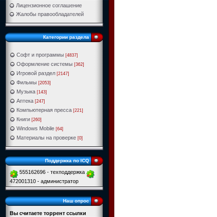
Лицензионное соглашение
Жалобы правообладателей
Категории раздела
Софт и программы
[4837]
Оформление системы
[362]
Игровой раздел
[2147]
Фильмы
[2053]
Музыка
[143]
Аптека
[247]
Компьютерная пресса
[221]
Книги
[260]
Windows Mobile
[64]
Материалы на проверке
[0]
Поддержка по ICQ
555162696 - техподдержка
472001310 - администратор
Наш опрос
Вы считаете торрент ссылки