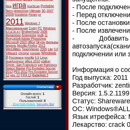
игра
- После подключе
Portable
plus
VueScan
Nero
photoshop
Ultimate
3D
2007
- Перед отключен
2008
lossless
Релиз
от
2011
- После остановки
Windows 7
Максимальная
Софт
PC
Windows
- После извлечени
s.t.a.l.k.e.r
BrotherhooD
2006
Ashampoo
Enterprise
multi
11
- Добавить
RonyaSoft
Adobe Photoshop
Microsoft
2003
office
Skype
фильмы
автозапуска(с
апрель
Mozilla Firefox
2012
WinUtilities
TeamViewer
2005
Lite
3.0
подключении или 
Windows
VMware
chrome
russian
8
Росомаха
mozilla
5.0
Linux
quarkxpress
office 2010
stalker
Driver: San Francisco
san francisco
Информация о со
Space Marine
Pro Evolution Soccer
2012
PES 2012
Pro Evolution Soccer
12
pes 12
FIFA 12
Battlefield 3
Год выпуска: 2011
Разработчик: zent
Статистика
Версия: 1.5.2.1199
Онлайн всего:
1
Гостей:
1
Статус: Sharewar
Пользователей:
0
,
EnerSoft-Robot
,
Security-Bot
ОС: Windows®AL
Язык итрефейса: 
Лекарство: crack 