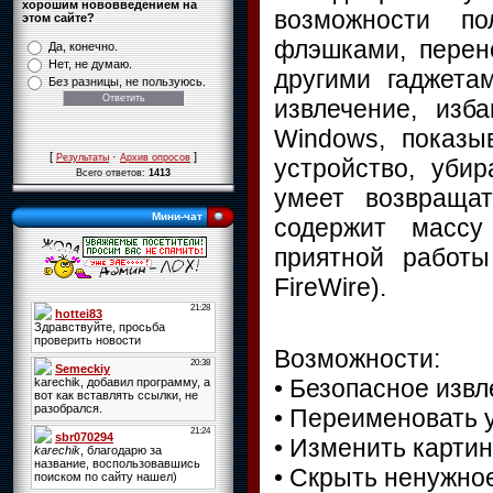
хорошим нововведением на
возможности по
этом сайте?
флэшками, перен
Да, конечно.
Нет, не думаю.
другими гаджета
Без разницы, не пользуюсь.
извлечение, изб
Windows, показы
[
·
]
Результаты
Архив опросов
устройство, убир
Всего ответов:
1413
умеет возвраща
Мини-чат
содержит массу
приятной работы
FireWire).
Возможности:
• Безопасное извл
• Переименовать 
• Изменить картин
• Скрыть ненужно