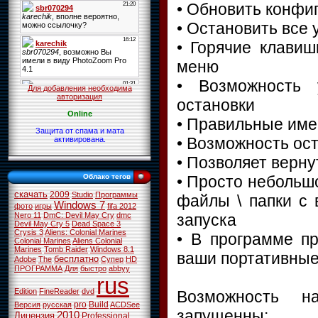
• Обновить конфи
• Остановить все
• Горячие клавиш
меню
• Возможность 
Для добавления необходима
авторизация
остановки
Online
• Правильные име
Защита от спама и мата
• Возможность ос
активирована.
• Позволяет верну
• Просто небольш
Облако тегов
скачать
2009
Studio
Программы
файлы \ папки с 
Windows 7
фото
игры
fifa 2012
запуска
Nero 11
DmC: Devil May Cry
dmc
Devil May Cry 5
Dead Space 3
Crysis 3
Aliens: Colonial Marines
• В программе пр
Colonial Marines
Aliens Colonial
Marines
Tomb Raider
Windows 8.1
ваши портативные
бесплатно
Adobe
The
Супер
HD
ПРОГРАММА
Для
быстро
abbyy
rus
Edition
FineReader
dvd
Возможность н
pro
Build
Версия
русская
ACDSee
запущенны:
2010
Лицензия
Professional