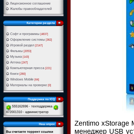
Лицензионное соглашение
Жалобы правообладателей
Категории раздела
Софт и программы
[4837]
Оформление системы
[362]
Игровой раздел
[2147]
Фильмы
[2053]
Музыка
[143]
Аптека
[247]
Компьютерная пресса
[221]
Книги
[260]
Windows Mobile
[64]
Материалы на проверке
[0]
Поддержка по ICQ
555162696 - техподдержка
472001310 - администратор
Zentimo xStorage 
Наш опрос
менеджер USB уст
Вы считаете торрент ссылки