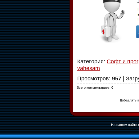
Категория
:
Софт и про
vahesam
Просмотров
:
957
|
Загр
Всего комментариев
:
0
Добавлять к
На нашем сайте в