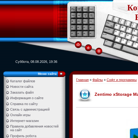
Ко
Суббота, 08.08.2026, 19:36
Меню сайта
Главная
»
Файлы
»
Софт и программы
Каталог файлов
Новости сайта
Заказать файл
Zentimo xStorage Ma
Информация о сайте
Справка по сайту
Связь с администрацией
Онлайн игры
Интернет-магазин
Правила добавления новостей
на сайт
Профиль робота