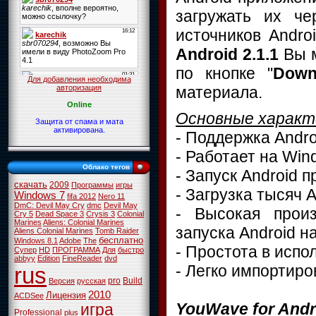
загружать их че
источников Andro
Android 2.1.1
Вы 
по кнопке "
Down
Для добавления необходима
материала.
авторизация
Online
Основные характ
Защита от спама и мата
активирована.
- Поддержка Andro
- Работает на Wind
Облако тегов
- Запуск Android 
скачать
2009
Программы
игры
- Загрузка тысяч 
Windows 7
fifa 2012
Nero 11
DmC: Devil May Cry
dmc
Devil May
- Высокая прои
Cry 5
Dead Space 3
Crysis 3
Colonial
Marines
Aliens: Colonial Marines
запуска Android н
Aliens Colonial Marines
Tomb Raider
бесплатно
Windows 8.1
Adobe
The
- Простота в испо
Супер
HD
ПРОГРАММА
Для
быстро
abbyy
Edition
FineReader
dvd
- Легко импортиро
rus
pro
Build
Версия
русская
2010
Лицензия
ACDSee
YouWave for Andro
игра
Professional
plus