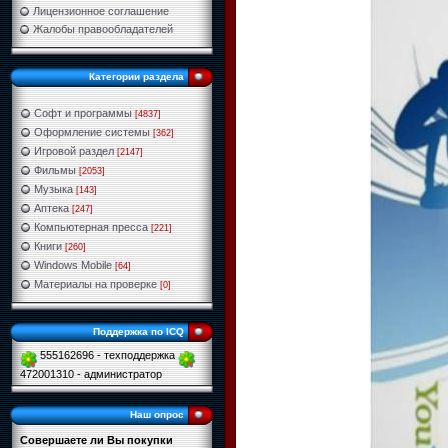
Лицензионное соглашение
Жалобы правообладателей
Категории раздела
Софт и программы
[4837]
Оформление системы
[362]
Игровой раздел
[2147]
Фильмы
[2053]
Музыка
[143]
Аптека
[247]
Компьютерная пресса
[221]
Книги
[260]
Windows Mobile
[64]
Материалы на проверке
[0]
Поддержка по ICQ
555162696 - техподдержка
472001310 - администратор
Наш опрос
Совершаете ли Вы покупки