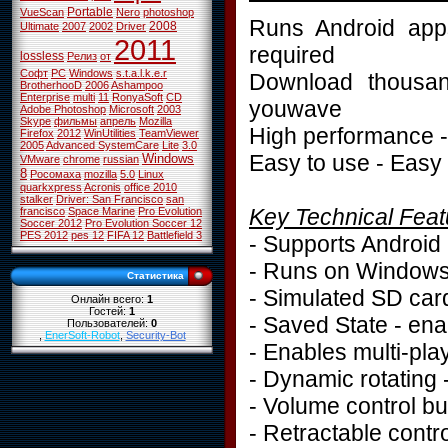
Portable
VueScan
Nero
photoshop
Runs Android app
2008
Ultimate
2007
2002
Driver
2011
required
lossless
Релиз
от
Софт
PC
Windows
s.t.a.l.k.e.r
Download thousan
BrotherhooD
2006
Ashampoo
Enterprise
multi
11
RonyaSoft
CD
youwave
Adobe Photoshop
Microsoft
2003
Skype
фильмы
апрель
Mozilla
High performance -
Firefox
2012
WinUtilities
TeamViewer
2005
Advanced SystemCare
Lite
3.0
Easy to use - Easy 
Windows
VMware
chrome
russian
8
Росомаха
mozilla
5.0
Linux
quarkxpress
Acronis
office 2010
stalker
Driver: San Francisco
san
Key Technical Feat
francisco
Space Marine
Pro Evolution
Soccer 2012
Pro Evolution Soccer 12
PES 2012
pes 12
FIFA 12
Battlefield 3
- Supports Android
- Runs on Windows 
Статистика
- Simulated SD card
Онлайн всего:
1
Гостей:
1
- Saved State - enab
Пользователей:
0
,
EnerSoft-Robot
,
Security-Bot
- Enables multi-pl
- Dynamic rotating 
- Volume control bu
- Retractable contr