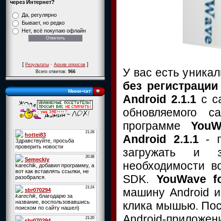
через Интернет?
Да, регулярно
Бывает, но редко
Нет, всё покупаю офлайн
[
·
]
Результаты
Архив опросов
У вас есть уника
Всего ответов:
966
без регистрации
Мини-чат
Android 2.1.1
с с
обновляемого 
программе
YouW
Android 2.1.1
- 
загружать и з
необходимости в
SDK.
YouWave fo
машину Android и
клика мышью. Пос
Android-прилож