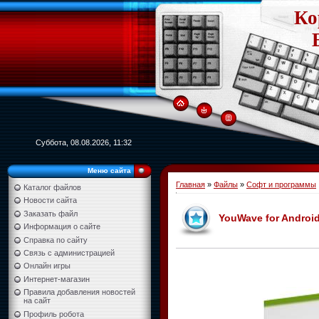
Ко
Суббота, 08.08.2026, 11:32
Меню сайта
Главная
»
Файлы
»
Софт и программы
Каталог файлов
Новости сайта
Заказать файл
YouWave for Android
Информация о сайте
Справка по сайту
Связь с администрацией
Онлайн игры
Интернет-магазин
Правила добавления новостей
на сайт
Профиль робота