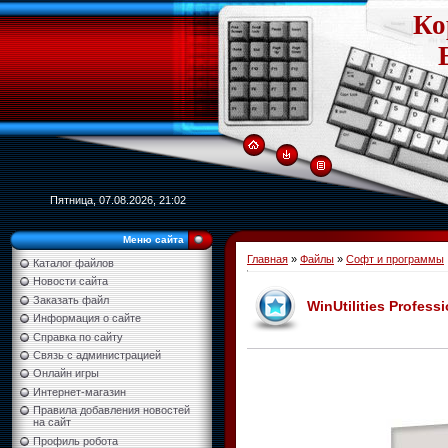
Ко
Пятница, 07.08.2026, 21:02
Меню сайта
Главная
»
Файлы
»
Софт и программы
Каталог файлов
Новости сайта
Заказать файл
WinUtilities Profess
Информация о сайте
Справка по сайту
Связь с администрацией
Онлайн игры
Интернет-магазин
Правила добавления новостей
на сайт
Профиль робота