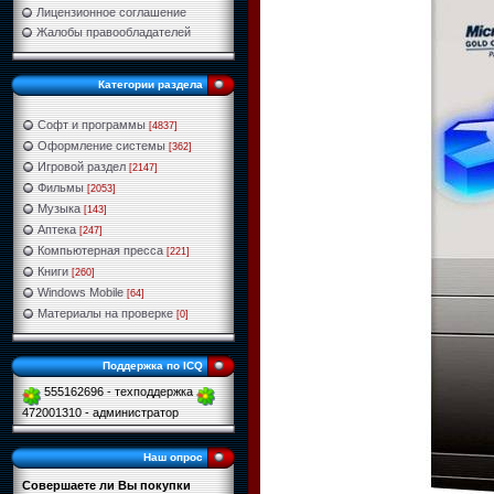
Лицензионное соглашение
Жалобы правообладателей
Категории раздела
Софт и программы
[4837]
Оформление системы
[362]
Игровой раздел
[2147]
Фильмы
[2053]
Музыка
[143]
Аптека
[247]
Компьютерная пресса
[221]
Книги
[260]
Windows Mobile
[64]
Материалы на проверке
[0]
Поддержка по ICQ
555162696 - техподдержка
472001310 - администратор
Наш опрос
Совершаете ли Вы покупки