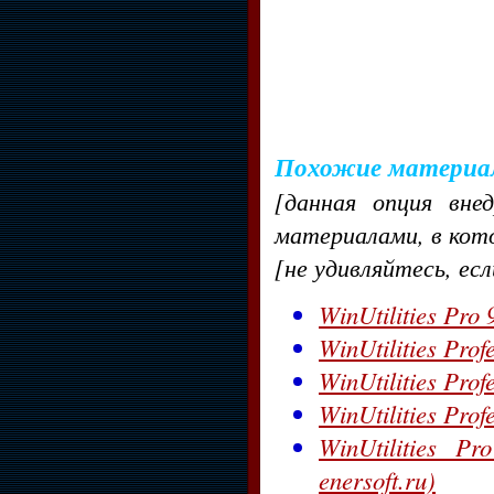
Похожие материа
[данная опция вне
материалами, в кот
[не удивляйтесь, ес
WinUtilities Pro
WinUtilities Prof
WinUtilities Prof
WinUtilities Pro
WinUtilities 
enersoft.ru)