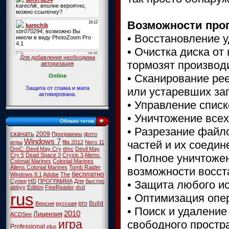
Возможности про
• Восстановление 
• Очистка диска о
Для добавления необходима
тормозят производ
авторизация
• Сканирование ре
Online
Защита от спама и мата
или устаревших за
активирована.
• Управление спис
• Уничтожение все
Облако тегов
• Разрезание файл
скачать
2009
Программы
фото
Windows 7
частей и их соедин
игры
fifa 2012
Nero 11
DmC: Devil May Cry
dmc
Devil May
• Полное уничтоже
Cry 5
Dead Space 3
Crysis 3
Aliens:
Colonial Marines
Colonial Marines
Aliens Colonial Marines
Tomb Raider
возможности восст
бесплатно
Windows 8.1
Adobe
The
Супер
HD
ПРОГРАММА
Для
быстро
• Защита любого 
abbyy
Edition
FineReader
dvd
rus
• Оптимизация опе
pro
Build
Версия
русская
• Поиск и удалени
2010
Лицензия
ACDSee
игра
свободного простр
Professional
plus