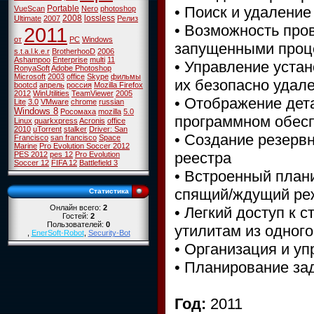
• Поиск и удалени
Portable
VueScan
Nero
photoshop
2008
lossless
Ultimate
2007
Релиз
• Возможность про
2011
от
PC
Windows
запущенными проц
s.t.a.l.k.e.r
BrotherhooD
2006
Ashampoo
Enterprise
multi
11
• Управление уста
RonyaSoft
Adobe Photoshop
Microsoft
2003
office
Skype
фильмы
их безопасно удал
bootcd
апрель
россия
Mozilla Firefox
2012
WinUtilities
TeamViewer
2005
• Отображение дет
Lite
3.0
VMware
chrome
russian
Windows 8
Росомаха
mozilla
5.0
программном обес
Linux
quarkxpress
Acronis
office
2010
uTorrent
stalker
Driver: San
• Создание резерв
Francisco
san francisco
Space
Marine
Pro Evolution Soccer 2012
реестра
PES 2012
pes 12
Pro Evolution
Soccer 12
FIFA 12
Battlefield 3
• Встроенный план
спящий/ждущий ре
Статистика
Онлайн всего:
2
• Легкий доступ к
Гостей:
2
Пользователей:
0
утилитам из одного
,
EnerSoft-Robot
,
Security-Bot
• Организация и у
• Планирование за
Год:
2011