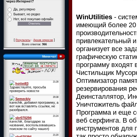
через Интернет?
Да, регулярно
Бывает, но редко
WinUtilities
- систе
Нет, всё покупаю офлайн
имеющий более 20 
производительност
привлекательный и
[
·
]
Результаты
Архив опросов
Всего ответов:
966
организует все зад
графическую статис
Мини-чат
программу входят 
Чистильщик Мусорн
Оптимизатор памят
резервирования р
Деинсталлятор, Ин
Уничтожитель файл
Программа и еще с
веб серфинга. В о
инструментов для 
так просто обнаруж