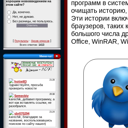
программ в систе
хорошим нововведением на
этом сайте?
очищать историю,
Да, конечно.
Эти истории вклю
Нет, не думаю.
Без разницы, не пользуюсь.
браузеров, таких ка
большого числа др
Office, WinRAR, W
[
·
]
Результаты
Архив опросов
Всего ответов:
1413
Мини-чат