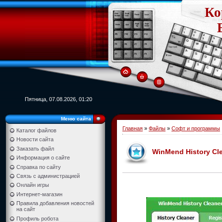
Ко
Пятница, 07.08.2026, 01:20
Меню сайта
Главная
»
Файлы
»
Софт и программы
Каталог файлов
Новости сайта
Заказать файл
WinMend History Cle
Информация о сайте
Справка по сайту
Связь с администрацией
Онлайн игры
Интернет-магазин
Правила добавления новостей
на сайт
Профиль робота