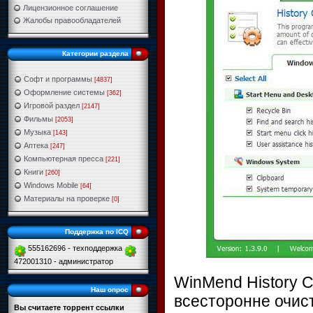
Лицензионное соглашение
Жалобы правообладателей
Категории раздела
Софт и программы
[4837]
Оформление системы
[362]
Игровой раздел
[2147]
Фильмы
[2053]
Музыка
[143]
Аптека
[247]
Компьютерная пресса
[221]
Книги
[260]
Windows Mobile
[64]
Материалы на проверке
[0]
Поддержка по ICQ
555162696 - техподдержка
472001310 - администратор
WinMend History C
Наш опрос
всесторонне очис
Вы считаете торрент ссылки