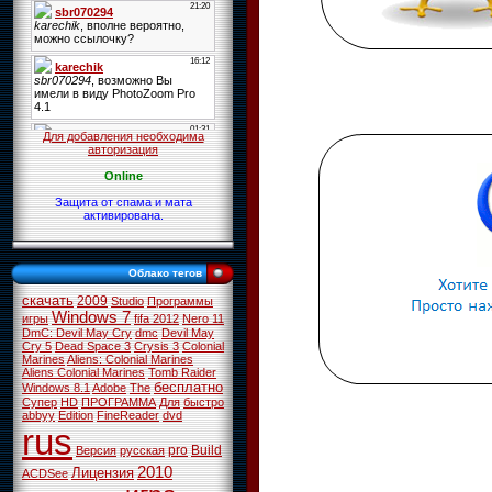
Для добавления необходима
авторизация
Online
Защита от спама и мата
активирована.
Облако тегов
скачать
2009
Studio
Программы
Windows 7
игры
fifa 2012
Nero 11
DmC: Devil May Cry
dmc
Devil May
Cry 5
Dead Space 3
Crysis 3
Colonial
Marines
Aliens: Colonial Marines
Aliens Colonial Marines
Tomb Raider
бесплатно
Windows 8.1
Adobe
The
Супер
HD
ПРОГРАММА
Для
быстро
abbyy
Edition
FineReader
dvd
rus
pro
Build
Версия
русская
2010
Лицензия
ACDSee