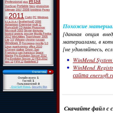
игра
Professional
plus
Portable
VueScan
Nero
photoshop
2008
lossless
Ultimate
2007
Релиз
2011
от
Софт
PC
Windows
s.t.a.l.k.e.r
BrotherhooD
2006
Похожие материа
Ashampoo
Enterprise
multi
11
RonyaSoft
CD
Adobe Photoshop
Microsoft
2003
Skype
фильмы
[данная опция вне
bootcd
апрель
россия
Mozilla Firefox
2012
WinUtilities
TeamViewer
2005
материалами, в кот
Lite
3.0
VMware
chrome
russian
Windows 8
Росомаха
mozilla
5.0
Linux
quarkxpress
office 2010
[не удивляйтесь, ес
uTorrent
stalker
Driver: San
Francisco
san francisco
Space
Marine
Pro Evolution Soccer 2012
WinMend System 
Pro Evolution Soccer 12
PES 2012
pes 12
FIFA 12
Battlefield 3
WinMend Registr
Статистика
сайта enersoft.r
Онлайн всего:
1
Гостей:
1
Пользователей:
0
,
EnerSoft-Robot
,
Security-Bot
Скачайте файл с с