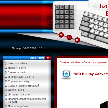
Ко
Четверг, 06.08.2026, 10:31
Меню сайта
Главная
»
Файлы
»
Софт и программы
Каталог файлов
Новости сайта
Заказать файл
VSO Blu-ray Converte
Информация о сайте
Справка по сайту
Связь с администрацией
Онлайн игры
Интернет-магазин
Правила добавления новостей
на сайт
Профиль робота