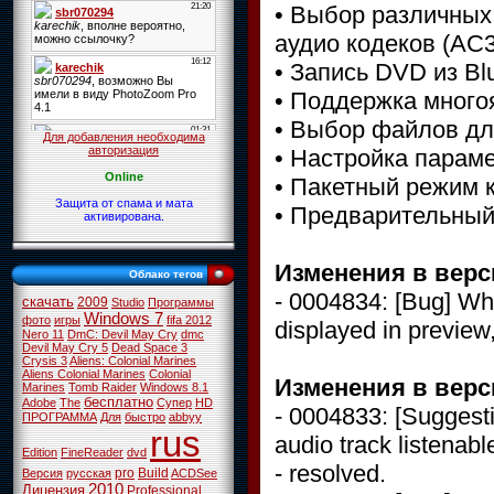
• Выбор различных
аудио кодеков (AC3
• Запись DVD из Blu
• Поддержка много
• Выбор файлов дл
Для добавления необходима
авторизация
• Настройка парам
Online
• Пакетный режим 
Защита от спама и мата
• Предварительный
активирована.
Изменения в верси
Облако тегов
- 0004834: [Bug] Whe
скачать
2009
Studio
Программы
Windows 7
фото
игры
fifa 2012
displayed in preview, 
Nero 11
DmC: Devil May Cry
dmc
Devil May Cry 5
Dead Space 3
Crysis 3
Aliens: Colonial Marines
Aliens Colonial Marines
Colonial
Изменения в верси
Marines
Tomb Raider
Windows 8.1
бесплатно
Adobe
The
Супер
HD
- 0004833: [Suggesti
ПРОГРАММА
Для
быстро
abbyy
rus
audio track listenabl
Edition
FineReader
dvd
- resolved.
pro
Build
Версия
русская
ACDSee
2010
Лицензия
Professional