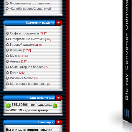
Лицензионное соглашение
Жалобы правообладателей
Категории раздела
Софт и программы
[4837]
Оформление системы
[362]
Игровой раздел
[2147]
Фильмы
[2053]
Музыка
[143]
Аптека
[247]
Компьютерная пресса
[221]
Книги
[260]
Windows Mobile
[64]
Материалы на проверке
[0]
Поддержка по ICQ
555162696 - техподдержка
472001310 - администратор
Наш опрос
Вы считаете торрент ссылки