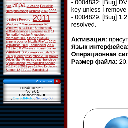
- 0004832: [Bug] DV
игра
Portable
plus
VueScan
key unless I remove l
2008
Nero
photoshop
Ultimate
2007
2011
- 0004829: [Bug] 1.2
lossless
Релиз
от
resolved.
Windows 7 Максимальная
PC
Windows
s.t.a.l.k.e.r
BrotherhooD
2006
Ashampoo
Enterprise
multi
11
RonyaSoft
Adobe Photoshop
Активация:
присут
Microsoft
2003
Skype
фильмы
апрель
россия
Mozilla Firefox
2012
Язык интерфейса
WinUtilities
2004
TeamViewer
2005
1.2
Lite
3.0
VMware
chrome
russian
Windows 8
Операционная сис
Росомаха
mozilla
5.0
Linux
quarkxpress
office 2010
stalker
Driver: San Francisco
san francisco
Размер файла:
20.
Space Marine
Pro Evolution Soccer
2012
PES 2012
pes 12
Pro Evolution
Soccer 12
FIFA 12
Battlefield 3
Статистика
Онлайн всего:
1
Гостей:
1
Пользователей:
0
,
EnerSoft-Robot
,
Security-Bot