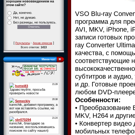
хорошим нововведением на
этом сайте?
VSO Blu-ray Convert
Да, конечно.
Нет, не думаю.
программа для пре
Без разницы, не пользуюсь.
AVI, MKV, iPhone, 
записи готовых про
[
·
]
ray Converter Ulti
Результаты
Архив опросов
Всего ответов:
1413
качества, с помощ
соответствующие н
Мини-чат
высококачественно
субтитров и аудио,
и др. Готовые прое
любом DVD-плеер
Особенности:
• Преобразование B
MKV, H264 и други
• Конвертер видео д
мобильных телефон