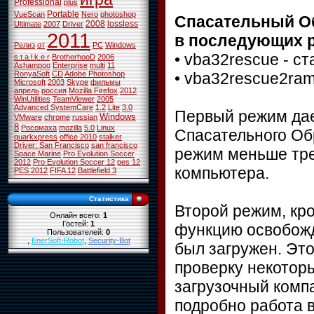
Professional
plus
Portable
VueScan
Nero
photoshop
Спасательный Об
2008
lossless
Ultimate
2007
Driver
2011
в последующих 
Релиз
от
PC
Windows
• vba32rescue - с
s.t.a.l.k.e.r
BrotherhooD
2006
Ashampoo
Enterprise
multi
11
• vba32rescue2ram
RonyaSoft
CD
Adobe Photoshop
Microsoft
2003
Skype
фильмы
апрель
россия
Mozilla Firefox
2012
WinUtilities
TeamViewer
2005
Advanced SystemCare
1.2
Lite
3.0
Первый режим дае
Windows
VMware
chrome
russian
8
Росомаха
mozilla
5.0
Linux
Спасательного Об
quarkxpress
office 2010
stalker
Driver: San Francisco
san francisco
режим меньше тре
Space Marine
Pro Evolution Soccer
2012
Pro Evolution Soccer 12
pes 12
компьютера.
PES 2012
FIFA 12
Battlefield 3
Статистика
Второй режим, кр
Онлайн всего:
1
Гостей:
1
функцию освобожде
Пользователей:
0
,
EnerSoft-Robot
,
Security-Bot
был загружен. Эт
проверку некотор
загрузочный комп
подробно работа 