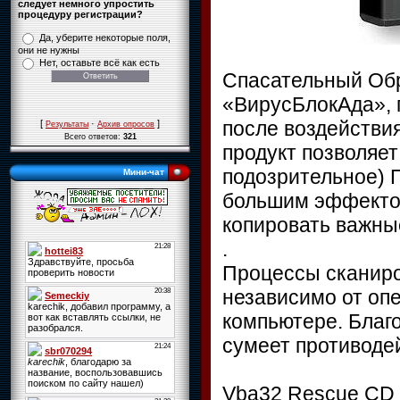
следует немного упростить
процедуру регистрации?
Да, уберите некоторые поля,
они не нужны
Нет, оставьте всё как есть
Спасательный Обр
«ВирусБлокАда», 
после воздействи
[
·
]
Результаты
Архив опросов
Всего ответов:
321
продукт позволяет
подозрительное) 
Мини-чат
большим эффектом
копировать важны
.
Процессы сканиро
независимо от оп
компьютере. Благ
сумеет противоде
Vba32 Rescue CD 