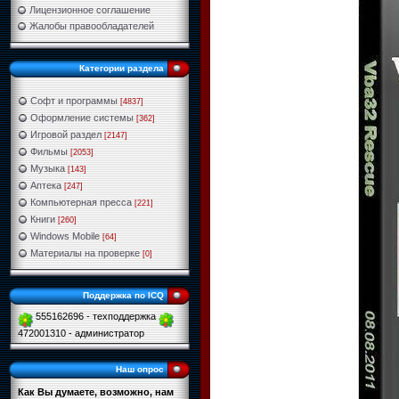
Лицензионное соглашение
Жалобы правообладателей
Категории раздела
Софт и программы
[4837]
Оформление системы
[362]
Игровой раздел
[2147]
Фильмы
[2053]
Музыка
[143]
Аптека
[247]
Компьютерная пресса
[221]
Книги
[260]
Windows Mobile
[64]
Материалы на проверке
[0]
Поддержка по ICQ
555162696 - техподдержка
472001310 - администратор
Наш опрос
Как Вы думаете, возможно, нам