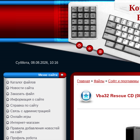
Ко
Суббота, 08.08.2026, 10:16
Меню сайта
Главная
»
Файлы
»
Софт и программы
Каталог файлов
Новости сайта
Заказать файл
Vba32 Rescue CD (08
Информация о сайте
Справка по сайту
Связь с администрацией
Онлайн игры
Интернет-магазин
Правила добавления новостей
на сайт
Профиль робота