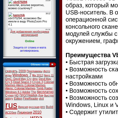
образ, который мо
USB-носитель. В о
операционной сист
консольного скане
Для добавления необходима
модулей службы с
авторизация
окружением, граф
Online
Защита от спама и мата
активирована.
Преимущества V
• Быстрая загрузк
Облако тегов
• Возможность ск
скачать
2009
Программы
фото
настройками
Windows 7
игры
fifa 2012
Nero 11
DmC: Devil May Cry
dmc
Devil May
• Возможность об
Cry 5
Dead Space 3
Crysis 3
Colonial
Marines
Aliens Colonial Marines
Aliens: Colonial Marines
Tomb Raider
• Возможность со
бесплатно
Windows 8.1
Adobe
The
Супер
HD
ПРОГРАММА
Для
быстро
• Возможность соз
abbyy
Edition
FineReader
dvd
rus
Windows, Linux и 
pro
Build
Версия
русская
• Содержит утили
2010
Лицензия
ACDSee
игра