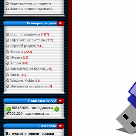
Лицензионное соглашение
Жалобы правообладателей
Категории раздела
Софт и программы
[4837]
Оформление системы
[362]
Игровой раздел
[2147]
Фильмы
[2053]
Музыка
[143]
Аптека
[247]
Компьютерная пресса
[221]
Книги
[260]
Windows Mobile
[64]
Материалы на проверке
[0]
Поддержка по ICQ
555162696 - техподдержка
472001310 - администратор
Наш опрос
Вы считаете торрент ссылки