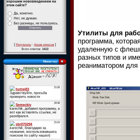
хорошим нововведением на
этом сайте?
Да, конечно.
Нет, не думаю.
Без разницы, не пользуюсь.
Утилиты для раб
программа, котора
[
·
]
Результаты
Архив опросов
удаленную с флешк
Всего ответов:
1413
разных типов и им
Мини-чат
реаниматором для