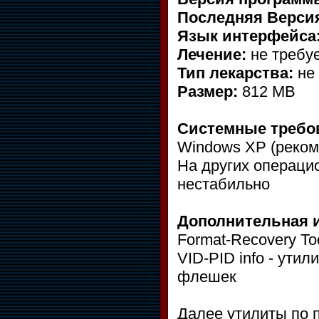
Последняя Верси
Язык интерфейса
Лечение:
не требу
Тип лекарства:
не 
Размер:
812 MB
Системные требо
Windows XP (реком
На других операци
нестабильно
Дополнительная 
Format-Recovery To
VID-PID info - ути
флешек
Далее утилиты по 