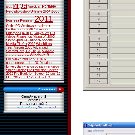
игра
Portable
plus
VueScan
2008
Nero
photoshop
Ultimate
2007
2011
lossless
Релиз
от
Софт
PC
Windows
s.t.a.l.k.e.r
BrotherhooD
2006
Ashampoo
Enterprise
multi
11
RonyaSoft
CD
Adobe Photoshop
Microsoft
2003
Skype
фильмы
апрель
россия
Mozilla Firefox
2012
WinUtilities
TeamViewer
2005
Advanced
SystemCare
1.2
Lite
3.0
VMware
Windows 8
chrome
russian
Росомаха
mozilla
5.0
Linux
quarkxpress
office 2010
stalker
Driver: San Francisco
san francisco
Space Marine
Pro Evolution Soccer
2012
Pro Evolution Soccer 12
pes 12
PES 2012
FIFA 12
Battlefield 3
Статистика
Онлайн всего:
1
Гостей:
1
Пользователей:
0
,
EnerSoft-Robot
,
Security-Bot