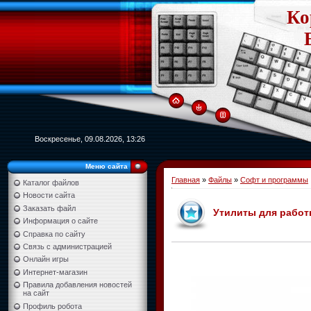
Ко
Воскресенье, 09.08.2026, 13:26
Меню сайта
Главная
»
Файлы
»
Софт и программы
Каталог файлов
Новости сайта
Заказать файл
Утилиты для работ
Информация о сайте
Справка по сайту
Связь с администрацией
Онлайн игры
Интернет-магазин
Правила добавления новостей
на сайт
Профиль робота