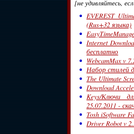
[не удивляйтесь, ес
EVEREST Ultimat
(Rus+32 языка)
EasyTimeManage
Internet Downlo
бесплатно
WebcamMax v 7.
Набор стилей д
The Ultimate Sc
Download Accele
Keys/Ключи д
25.07.2011 - ск
Tosh iSoftware 
Driver Robot v 2