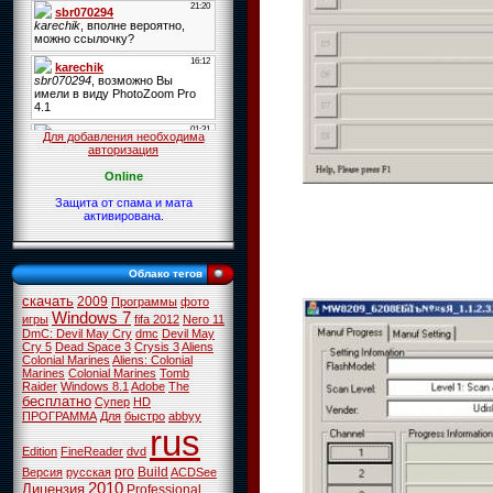
Для добавления необходима
авторизация
Online
Защита от спама и мата
активирована.
Облако тегов
скачать
2009
Программы
фото
Windows 7
игры
fifa 2012
Nero 11
DmC: Devil May Cry
dmc
Devil May
Cry 5
Dead Space 3
Crysis 3
Aliens
Colonial Marines
Aliens: Colonial
Marines
Colonial Marines
Tomb
Raider
Windows 8.1
Adobe
The
бесплатно
Супер
HD
ПРОГРАММА
Для
быстро
abbyy
rus
Edition
FineReader
dvd
pro
Build
Версия
русская
ACDSee
2010
Лицензия
Professional