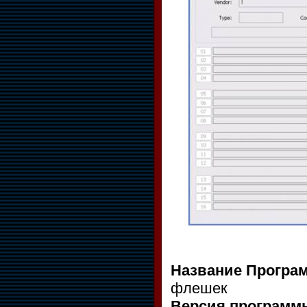
Название Програ
флешек
Версия программ