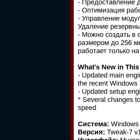
- Предоставление 
- Оптимизация раб
- Управление моду
Удаление резервны
- Можно создать в
размером до 256 м
работает только на
What's New in This
- Updated main engin
the recent Windows
- Updated setup engi
* Several changes to
speed
Система:
Windows 
Версия:
Tweak-7 v1