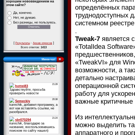
хорошим нововведением на
этом сайте?
определённых парам
Да, конечно.
труднодоступных д
Нет, не думаю.
системном реестре 
Без разницы, не пользуюсь.
.
Tweak-7
является с
[
·
]
Результаты
Архив опросов
«TotalIdea Softwar
Всего ответов:
1413
предшественников,
Мини-чат
«TweakVI» для Wind
возможности, а та
детально настраив
операционной сист
работу для ускоре
важные критичные 
Из интеллектуальны
можно выделить та
аппаратного и про