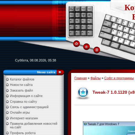
Ко
Суббота, 08.08.2026, 05:38
Меню сайта
Главная
»
Файлы
»
Софт и программы
Каталог файлов
Новости сайта
Заказать файл
Tweak-7 1.0.1120 (x
Информация о сайте
Справка по сайту
Связь с администрацией
Онлайн игры
Интернет-магазин
Правила добавления новостей
на сайт
Профиль робота