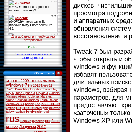
дисков, чистильщик
просмотра подробн
и аппаратных сред
обновления систем
восстановления и р
Для добавления необходима
авторизация
Online
Tweak-7 был разраб
Защита от спама и мата
чтобы открыть и об
активирована.
Windows и функций
избавят пользовате
Облако тегов
длительных поиско
скачать
2009
Программы
игры
Windows 7
fifa 2012
Nero 11
Windows, взбирая н
DmC: Devil May Cry
dmc
Devil May
Cry 5
Dead Space 3
Crysis 3
Colonial
параметров, для мн
Marines
Aliens: Colonial Marines
Aliens Colonial Marines
Tomb Raider
предоставляют кра
бесплатно
Windows 8.1
Adobe
The
Супер
HD
ПРОГРАММА
Для
быстро
«заточены» только 
abbyy
Edition
FineReader
dvd
rus
Windows XP или Wi
pro
Build
Версия
русская
2010
Лицензия
ACDSee