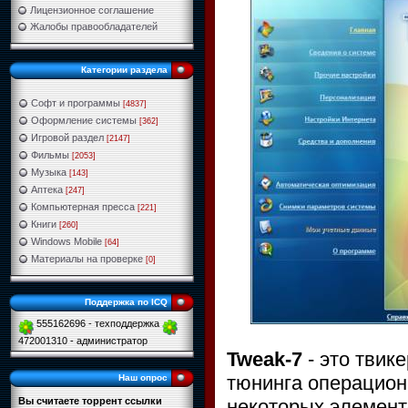
Лицензионное соглашение
Жалобы правообладателей
Категории раздела
Софт и программы
[4837]
Оформление системы
[362]
Игровой раздел
[2147]
Фильмы
[2053]
Музыка
[143]
Аптека
[247]
Компьютерная пресса
[221]
Книги
[260]
Windows Mobile
[64]
Материалы на проверке
[0]
Поддержка по ICQ
555162696 - техподдержка
472001310 - администратор
Tweak-7
- это твик
тюнинга операцион
Наш опрос
некоторых элемент
Вы считаете торрент ссылки