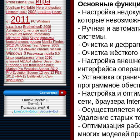
игра
Основные функци
Professional
plus
Portable
VueScan
Nero
photoshop
- Настройка недок
2008
lossless
Ultimate
2007
Релиз
2011
которые невозможн
от
PC
Windows
- Ручная и автома
s.t.a.l.k.e.r
BrotherhooD
2006
Ashampoo
Enterprise
multi
11
RonyaSoft
Adobe Photoshop
системы.
Microsoft
2003
Skype
фильмы
bootcd
апрель
россия
Mozilla Firefox
- Очистка и дефраг
2012
WinUtilities
TeamViewer
2005
1.2
Lite
3.0
VMware
chrome
russian
- Очистка жёсткого
Windows 8
Росомаха
mozilla
5.0
Linux
quarkxpress
office 2010
- Настройка внешне
uTorrent
AIDA64
stalker
Driver: San
Francisco
san francisco
Space
интерфейса операц
Marine
Pro Evolution Soccer 2012
Pro Evolution Soccer 12
pes 12
PES
- Установка ограни
2012
FIFA 12
Battlefield 3
Сан-
Франциско
программное обесп
- Настройка и опти
Статистика
сети, браузера Inter
Онлайн всего:
1
Гостей:
1
- Осуществляется 
Пользователей:
0
,
EnerSoft-Robot
,
Security-Bot
Удаление старых т
- Оптимизация раб
многих моделей пр