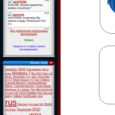
Для добавления необходима
авторизация
Online
Защита от спама и мата
активирована.
Облако тегов
скачать
2009
Программы
фото
Windows 7
игры
fifa 2012
Nero 11
DmC: Devil May Cry
dmc
Devil May
Cry 5
Dead Space 3
Crysis 3
Aliens
Colonial Marines
Colonial Marines
Aliens: Colonial Marines
Tomb Raider
бесплатно
Windows 8.1
Adobe
The
Супер
HD
ПРОГРАММА
Для
быстро
abbyy
Edition
FineReader
dvd
rus
pro
Build
Версия
русская
2010
Лицензия
ACDSee
игра