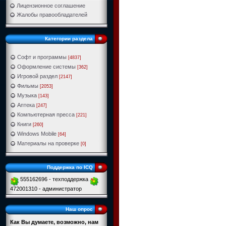
Лицензионное соглашение
Жалобы правообладателей
Категории раздела
Софт и программы
[4837]
Оформление системы
[362]
Игровой раздел
[2147]
Фильмы
[2053]
Музыка
[143]
Аптека
[247]
Компьютерная пресса
[221]
Книги
[260]
Windows Mobile
[64]
Материалы на проверке
[0]
Поддержка по ICQ
555162696 - техподдержка
472001310 - администратор
Наш опрос
Как Вы думаете, возможно, нам