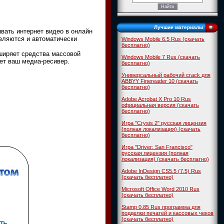
Лучшие материалы
ывать интернет видео в онлайн
вляются и автоматически
Windows Mobile 6.5 Rus (скачать
бесплатно)
ширяет средства массовой
Windows Mobile 7 Rus (скачать
ет ваш медиа-ресивер.
бесплатно)
Универсальный рабочий crack для
ABBYY Finereader 10 (скачать
бесплатно)
Adobe Acrobat X Pro 10 Rus
официальная версия (скачать
бесплатно)
Игра "Crysis 2" русская лицензия
(полная локализация) (скачать
бесплатно)
Игра "Driver: San Francisco"
русская лицензия (полная
локализация) (скачать бесплатно)
Adobe InDesign CS5.5 (7.5) Rus
(скачать бесплатно)
Microsoft Office Word 2010 Rus
(скачать бесплатно)
Stamp 0.85 Rus программа для
подделки печатей и кассовых чеков
(скачать бесплатно)