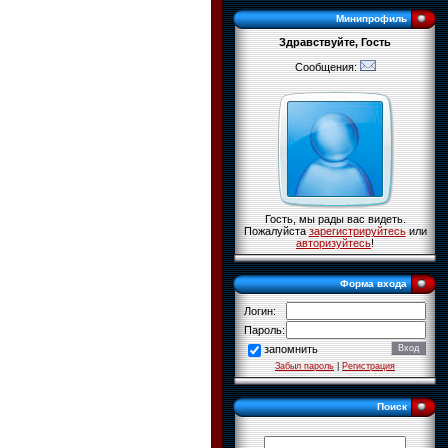
Минипрофиль
Здравствуйте, Гость
Сообщения:
Гость, мы рады вас видеть.
Пожалуйста
зарегистрируйтесь
или
авторизуйтесь
!
Форма входа
Логин:
Пароль:
запомнить
Забыл пароль
|
Регистрация
Поиск