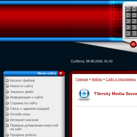
Суббота, 08.08.2026, 01:43
Меню сайта
Главная
»
Файлы
»
Софт и программы
Каталог файлов
Новости сайта
Заказать файл
TVersity Media Serve
Информация о сайте
Справка по сайту
Связь с администрацией
Онлайн игры
Интернет-магазин
Правила добавления новостей
на сайт
Профиль робота