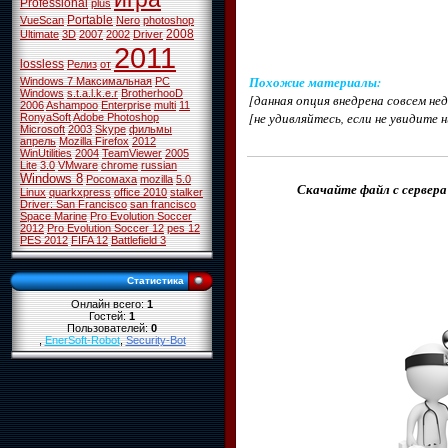
Professional
plus
Portable
VueScan
Nero
photoshop
2008
Ultimate
3D
2007
2002
Driver
2011
lossless
Релиз
от
Похожие материалы
:
Windows 7 Максимальная
PC
Windows
s.t.a.l.k.e.r
BrotherhooD
[данная опция внедрена совсем н
2006
Ashampoo
Enterprise
multi
11
[не удивляйтесь, если не увидите 
RonyaSoft
Adobe Photoshop
Microsoft
2003
Skype
фильмы
апрель
Mozilla Firefox
2012
WinUtilities
2004
TeamViewer
2005
Lite
3.0
VMware
chrome
russian
Windows 8
Росомаха
mozilla
5.0
Скачайте файл с сервера
Linux
quarkxpress
office 2010
stalker
Driver: San Francisco
san francisco
Space Marine
Pro Evolution Soccer
2012
Pro Evolution Soccer 12
pes 12
PES 2012
FIFA 12
Battlefield 3
Статистика
Онлайн всего:
1
Гостей:
1
Пользователей:
0
,
EnerSoft-Robot
,
Security-Bot