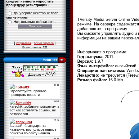
следует немного упростить
процедуру регистрации?
Да, уберите некоторые поля,
они не нужны
TVersity Media Server Online Vi
Нет, оставьте всё как есть
режиме. На сервере содержатся
добавляются в программу.
Вы сможете управлять аудио и 
информации на вашем персональ
[
·
]
Результаты
Архив опросов
Всего ответов:
321
Информация о программе:
Год выпуска:
2011
Мини-чат
Версия:
1.9.7
Язык интерфейса:
английский
Операционная система:
Window
Лекарство:
не требуется (Freew
Размер файла:
16.0 Mb