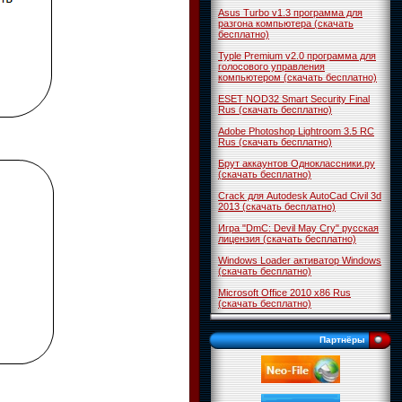
Asus Turbo v1.3 программа для
разгона компьютера (скачать
бесплатно)
Typle Premium v2.0 программа для
голосового управления
компьютером (скачать бесплатно)
ESET NOD32 Smart Security Final
Rus (скачать бесплатно)
Adobe Photoshop Lightroom 3.5 RC
Rus (скачать бесплатно)
Брут аккаунтов Одноклассники.ру
(скачать бесплатно)
Crack для Autodesk AutoCad Civil 3d
2013 (скачать бесплатно)
Игра "DmC: Devil May Cry" русская
лицензия (скачать бесплатно)
Windows Loader активатор Windows
(скачать бесплатно)
Microsoft Office 2010 x86 Rus
(скачать бесплатно)
Партнёры