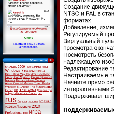
Создание движущ
NTSC и PAL в стан
форматах
Добавление, изме
Для добавления необходима
авторизация
Регулируемый про
Online
Виртуальный пуль
Защита от спама и мата
просмотра оконча
активирована.
Посмотреть безоп
надлежащего изоб
Облако тегов
скачать
2009
Редактирование те
Программы
игры
Windows 7
fifa 2012
Nero 11
Настраиваемые 
DmC: Devil May Cry
dmc
Devil May
Cry 5
Dead Space 3
Crysis 3
Colonial
Marines
Aliens: Colonial Marines
Начните прямо сей
Aliens Colonial Marines
Tomb Raider
бесплатно
Windows 8.1
Adobe
The
интерактивными 
Супер
HD
ПРОГРАММА
Для
быстро
abbyy
Edition
FineReader
dvd
Поддерживает шир
rus
pro
Build
Версия
русская
2010
Лицензия
ACDSee
Поддерживаемы
игра
Professional
plus