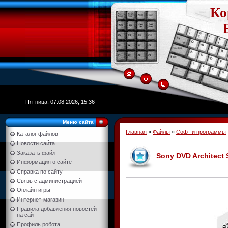
Ко
Пятница, 07.08.2026, 15:36
Меню сайта
Главная
»
Файлы
»
Софт и программы
Каталог файлов
Новости сайта
Заказать файл
Sony DVD Architect 
Информация о сайте
Справка по сайту
Связь с администрацией
Онлайн игры
Интернет-магазин
Правила добавления новостей
на сайт
Профиль робота