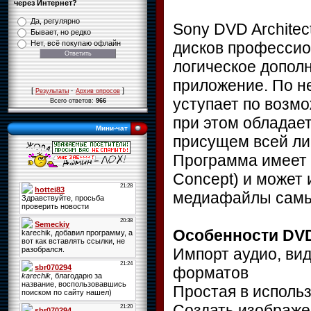
через Интернет?
Да, регулярно
Sony DVD Architec
Бывает, но редко
дисков профессио
Нет, всё покупаю офлайн
логическое дополн
приложение. По н
[
·
]
Результаты
Архив опросов
уступает по возмо
Всего ответов:
966
при этом обладае
Мини-чат
присущем всей лин
Программа имеет 
Concept) и может 
медиафайлы самы
Особенности DVD 
Импорт аудио, вид
форматов
Простая в исполь
Создать изображе