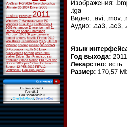
Изображения: .bmp, .gi
Portable
VueScan
Nero
photoshop
2008
Ultimate
3D
2007
Driver
.tga
2011
lossless
Релиз
от
Видео: .avi, .mov, 
Windows 7 Максимальная
PC
Аудио: .aa3, .ac3, .
Windows
s.t.a.l.k.e.r
BrotherhooD
2006
Ashampoo
Enterprise
multi
11
RonyaSoft
Adobe Photoshop
Microsoft
2003
Skype
фильмы
bootcd
апрель
Mozilla Firefox
2012
WinUtilities
TeamViewer
2005
Lite
3.0
Windows
VMware
chrome
russian
Язык интерфейс
8
Росомаха
mozilla
5.0
Linux
quarkxpress
Acronis
office 2010
Год выхода:
2011
stalker
Driver: San Francisco
san
francisco
Space Marine
Pro Evolution
Лекарство:
есть
Soccer 2012
pes 12
Pro Evolution
Soccer 12
PES 2012
FIFA 12
Размер:
170,57 М
Battlefield 3
Сан-Франциско
Статистика
Онлайн всего:
2
Гостей:
2
Пользователей:
0
,
EnerSoft-Robot
,
Security-Bot