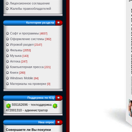
Лицензионное соглашение
Жалобы правообладателей
Категории раздела
Софт и программы
[4837]
Оформление системы
[362]
Игровой раздел
[2147]
Фильмы
[2053]
Музыка
[143]
Аптека
[247]
Компьютерная пресса
[221]
Книги
[260]
Windows Mobile
[64]
Материалы на проверке
[0]
Поддержка по ICQ
555162696 - техподдержка
472001310 - администратор
Наш опрос
Совершаете ли Вы покупки