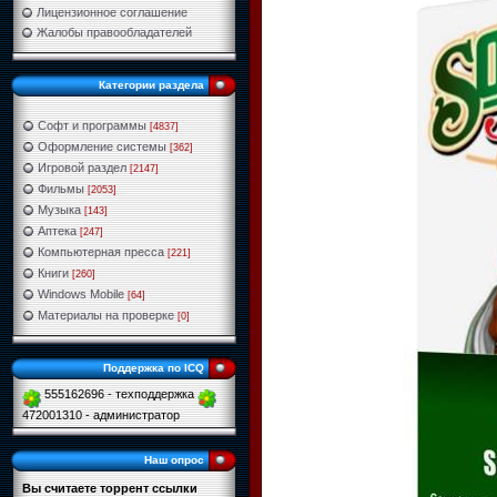
Лицензионное соглашение
Жалобы правообладателей
Категории раздела
Софт и программы
[4837]
Оформление системы
[362]
Игровой раздел
[2147]
Фильмы
[2053]
Музыка
[143]
Аптека
[247]
Компьютерная пресса
[221]
Книги
[260]
Windows Mobile
[64]
Материалы на проверке
[0]
Поддержка по ICQ
555162696 - техподдержка
472001310 - администратор
Наш опрос
Вы считаете торрент ссылки