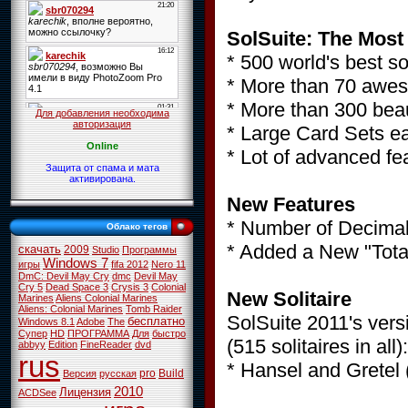
SolSuite: The Most 
* 500 world's best so
* More than 70 awes
* More than 300 beau
Для добавления необходима
авторизация
* Large Card Sets ea
Online
* Lot of advanced fea
Защита от спама и мата
активирована.
New Features
* Number of Decimals
Облако тегов
* Added a New "Total
скачать
2009
Studio
Программы
Windows 7
игры
fifa 2012
Nero 11
DmC: Devil May Cry
dmc
Devil May
Cry 5
Dead Space 3
Crysis 3
Colonial
New Solitaire
Marines
Aliens Colonial Marines
Aliens: Colonial Marines
Tomb Raider
SolSuite 2011's versi
бесплатно
Windows 8.1
Adobe
The
Супер
HD
ПРОГРАММА
Для
быстро
(515 solitaires in all)
abbyy
Edition
FineReader
dvd
rus
* Hansel and Gretel (o
pro
Build
Версия
русская
2010
Лицензия
ACDSee