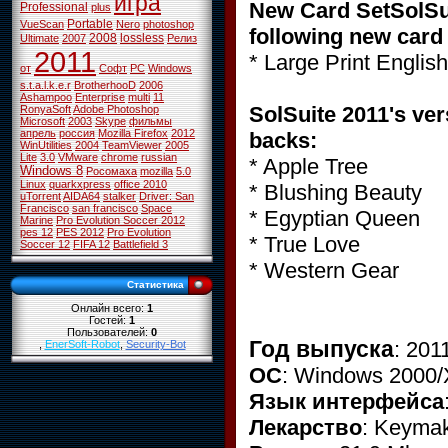
игра
New Card SetSolSui
Professional
plus
Portable
VueScan
Nero
photoshop
following new card 
2008
lossless
Ultimate
2007
Релиз
2011
* Large Print Englis
от
Софт
PC
Windows
s.t.a.l.k.e.r
BrotherhooD
2006
Ashampoo
Enterprise
multi
11
SolSuite 2011's ver
RonyaSoft
Adobe Photoshop
Microsoft
2003
Skype
фильмы
апрель
россия
Mozilla Firefox
2012
backs:
WinUtilities
2004
TeamViewer
2005
Lite
3.0
VMware
chrome
russian
* Apple Tree
Windows 8
Росомаха
mozilla
5.0
Linux
quarkxpress
office 2010
* Blushing Beauty
uTorrent
AIDA64
stalker
Driver: San
Francisco
san francisco
Space
* Egyptian Queen
Marine
Pro Evolution Soccer 2012
pes 12
PES 2012
Pro Evolution
* True Love
Soccer 12
FIFA 12
Battlefield 3
* Western Gear
Статистика
Онлайн всего:
1
Гостей:
1
Пользователей:
0
Год выпуска
: 201
,
EnerSoft-Robot
,
Security-Bot
ОС
: Windows 2000/
Язык интерфейса
Лекарство
: Keyma