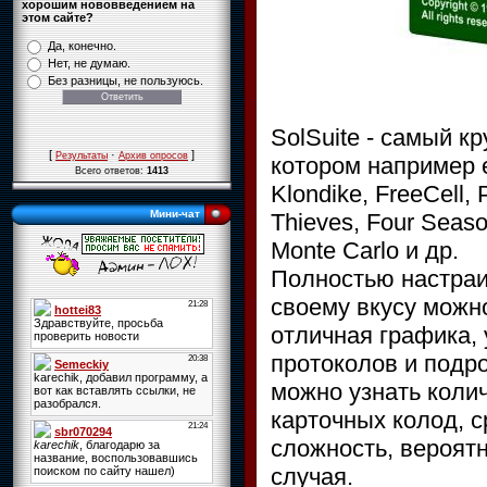
хорошим нововведением на
этом сайте?
Да, конечно.
Нет, не думаю.
Без разницы, не пользуюсь.
SolSuite - самый к
[
·
]
Результаты
Архив опросов
котором например е
Всего ответов:
1413
Klondike, FreeCell, 
Мини-чат
Thieves, Four Seaso
Monte Carlo и др.
Полностью настраи
своему вкусу можно
отличная графика,
протоколов и подро
можно узнать колич
карточных колод, 
сложность, вероят
случая.