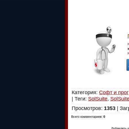
Категория
:
Софт и про
|
Теги
:
SolSuite
,
SolSuite
Просмотров
:
1353
|
Заг
Всего комментариев
:
0
Добавлять к