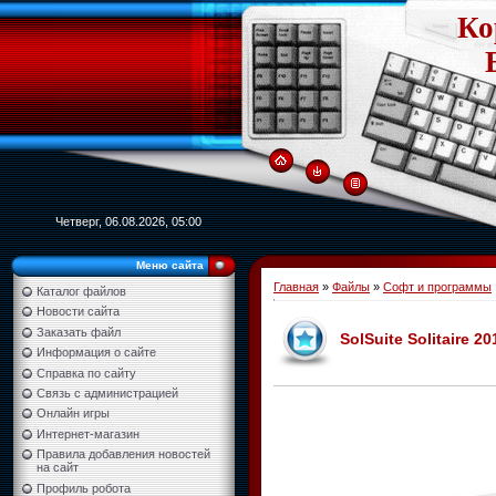
Ко
Четверг, 06.08.2026, 05:00
Меню сайта
Главная
»
Файлы
»
Софт и программы
Каталог файлов
Новости сайта
Заказать файл
SolSuite Solitaire 20
Информация о сайте
Справка по сайту
Связь с администрацией
Онлайн игры
Интернет-магазин
Правила добавления новостей
на сайт
Профиль робота