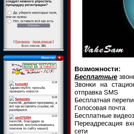
следует немного упростить
процедуру регистрации?
Да, уберите некоторые поля,
они не нужны
Нет, оставьте всё как есть
[
·
]
Результаты
Архив опросов
Всего ответов:
321
Мини-чат
Возможности:
Бесплатные
звон
Звонки на стаци
отправка SMS
Бесплатная перепи
Голосовая почта
Бесплатные видео
Переадресация вхо
сети