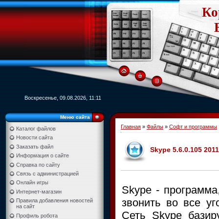
Ко
Воскресенье, 09.08.2026, 11:11
Меню сайта
Главная
»
Файлы
»
Софт и программы
Каталог файлов
Новости сайта
Заказать файл
Skype 5.6.0.105 201
Информация о сайте
Справка по сайту
Связь с администрацией
Онлайн игры
Skype - программа
Интернет-магазин
звонить во все уг
Правила добавления новостей
на сайт
Сеть Skype базиру
Профиль робота