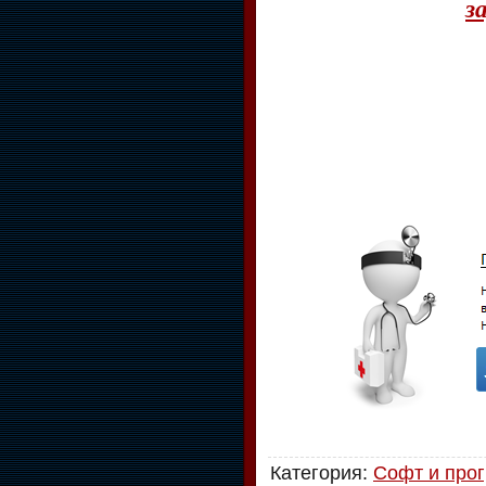
з
Категория
:
Софт и про