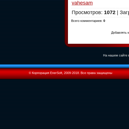
vahesam
Просмотров
:
1072
|
Заг
Всего комментариев
:
0
Добавлять к
На нашем сайте в
© Корпорация EnerSoft, 2009-2018. Все права защищены