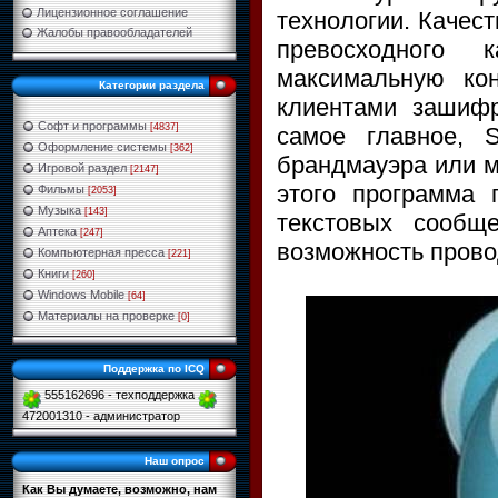
Лицензионное соглашение
технологии. Качес
Жалобы правообладателей
превосходного 
максимальную ко
Категории раздела
клиентами зашиф
Софт и программы
[4837]
самое главное, 
Оформление системы
[362]
брандмауэра или м
Игровой раздел
[2147]
этого программа 
Фильмы
[2053]
Музыка
[143]
текстовых сообщ
Аптека
[247]
возможность прово
Компьютерная пресса
[221]
Книги
[260]
Windows Mobile
[64]
Материалы на проверке
[0]
Поддержка по ICQ
555162696 - техподдержка
472001310 - администратор
Наш опрос
Как Вы думаете, возможно, нам