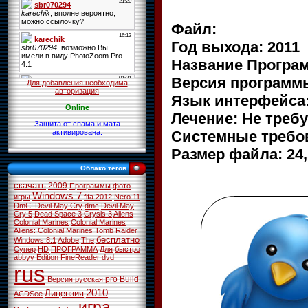
Файл:
Год выхода: 2011
Название Програ
Версия программы:
Для добавления необходима
авторизация
Язык интерфейса:
Online
Лечение: Не треб
Защита от спама и мата
Системные требов
активирована.
Размер файла: 24
Облако тегов
скачать
2009
Программы
фото
Windows 7
игры
fifa 2012
Nero 11
DmC: Devil May Cry
dmc
Devil May
Cry 5
Dead Space 3
Crysis 3
Aliens
Colonial Marines
Colonial Marines
Aliens: Colonial Marines
Tomb Raider
бесплатно
Windows 8.1
Adobe
The
Супер
HD
ПРОГРАММА
Для
быстро
abbyy
Edition
FineReader
dvd
rus
pro
Build
Версия
русская
2010
Лицензия
ACDSee
игра