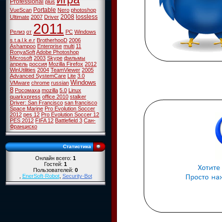
Professional
plus
Portable
VueScan
Nero
photoshop
2008
lossless
Ultimate
2007
Driver
2011
Релиз
от
PC
Windows
s.t.a.l.k.e.r
BrotherhooD
2006
Ashampoo
Enterprise
multi
11
RonyaSoft
Adobe Photoshop
Microsoft
2003
Skype
фильмы
апрель
россия
Mozilla Firefox
2012
WinUtilities
2004
TeamViewer
2005
Advanced SystemCare
Lite
3.0
Windows
VMware
chrome
russian
8
Росомаха
mozilla
5.0
Linux
quarkxpress
office 2010
stalker
Driver: San Francisco
san francisco
Space Marine
Pro Evolution Soccer
2012
pes 12
Pro Evolution Soccer 12
PES 2012
FIFA 12
Battlefield 3
Сан-
Франциско
Статистика
Онлайн всего:
1
Гостей:
1
Пользователей:
0
,
EnerSoft-Robot
,
Security-Bot