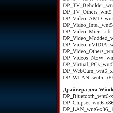
DP_TV_Beholder_wnt
DP_TV_Others_wnt5_
DP_Video_AMD_wnt5
DP_Video_Intel_wnt5
DP_Video_Microsoft_
DP_Video_Modded_wn
DP_Video_nVIDIA_wn
DP_Video_Others_wn
DP_Videos_NEW_wnt
DP_Virtual_PCs_wnt
DP_WebCam_wnt5_x8
DP_WLAN_wnt5_x86-
Драйвера для Windo
DP_Bluetooth_wnt6-x
DP_Chipset_wnt6-x86
DP_LAN_wnt6-x86_1