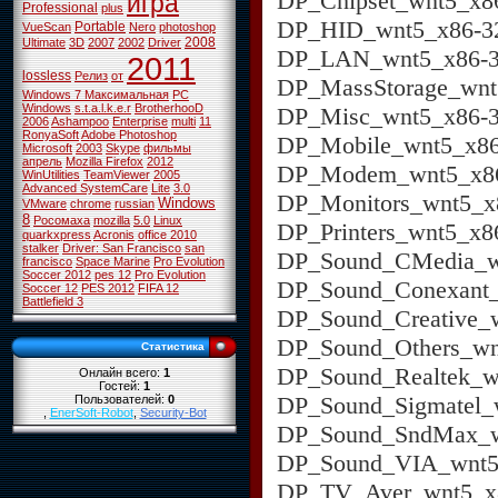
DP_Chipset_wnt5_x86
игра
Professional
plus
DP_HID_wnt5_x86-32
Portable
VueScan
Nero
photoshop
2008
Ultimate
3D
2007
2002
Driver
DP_LAN_wnt5_x86-3
2011
lossless
Релиз
от
DP_MassStorage_wnt
Windows 7 Максимальная
PC
Windows
s.t.a.l.k.e.r
BrotherhooD
DP_Misc_wnt5_x86-3
2006
Ashampoo
Enterprise
multi
11
RonyaSoft
Adobe Photoshop
DP_Mobile_wnt5_x86
Microsoft
2003
Skype
фильмы
апрель
Mozilla Firefox
2012
DP_Modem_wnt5_x86
WinUtilities
TeamViewer
2005
Advanced SystemCare
Lite
3.0
DP_Monitors_wnt5_x
Windows
VMware
chrome
russian
8
Росомаха
mozilla
5.0
Linux
DP_Printers_wnt5_x8
quarkxpress
Acronis
office 2010
stalker
Driver: San Francisco
san
DP_Sound_CMedia_w
francisco
Space Marine
Pro Evolution
Soccer 2012
pes 12
Pro Evolution
DP_Sound_Conexant_
Soccer 12
PES 2012
FIFA 12
Battlefield 3
DP_Sound_Creative_
DP_Sound_Others_wn
Статистика
DP_Sound_Realtek_w
Онлайн всего:
1
Гостей:
1
DP_Sound_Sigmatel_
Пользователей:
0
,
EnerSoft-Robot
,
Security-Bot
DP_Sound_SndMax_w
DP_Sound_VIA_wnt5_
DP_TV_Aver_wnt5_x8