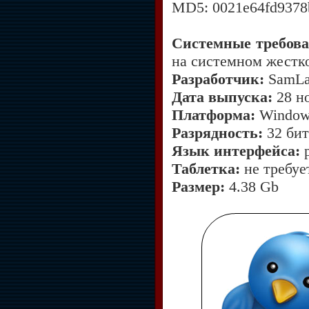
MD5: 0021e64fd9378
Системные требова
на системном жестк
Разработчик:
SamL
Дата выпуска:
28 но
Платформа:
Windows
Разрядность:
32 бит
Язык интерфейса:
р
Таблетка:
не требуе
Размер:
4.38 Gb