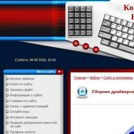
Ко
Суббота, 08.08.2026, 15:24
Меню сайта
Главная
»
Файлы
»
Софт и программы
Каталог файлов
Новости сайта
Заказать файл
Сборник драйверов 
Информация о сайте
Справка по сайту
Связь с администрацией
Онлайн игры
Интернет-магазин
Правила добавления новостей
на сайт
Профиль робота