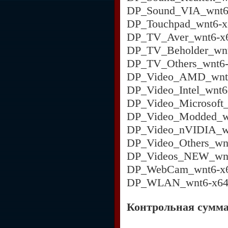
DP_Sound_VIA_wnt6-
DP_Touchpad_wnt6-x
DP_TV_Aver_wnt6-x6
DP_TV_Beholder_wnt
DP_TV_Others_wnt6-
DP_Video_AMD_wnt6
DP_Video_Intel_wnt6
DP_Video_Microsoft_
DP_Video_Modded_wn
DP_Video_nVIDIA_wn
DP_Video_Others_wn
DP_Videos_NEW_wnt
DP_WebCam_wnt6-x6
DP_WLAN_wnt6-x64_
Контрольная сумма