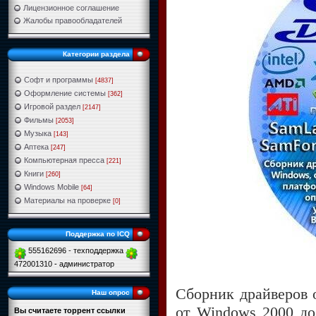
Лицензионное соглашение
Жалобы правообладателей
Категории раздела
Софт и программы
[4837]
Оформление системы
[362]
Игровой раздел
[2147]
Фильмы
[2053]
Музыка
[143]
Аптека
[247]
Компьютерная пресса
[221]
Книги
[260]
Windows Mobile
[64]
Материалы на проверке
[0]
Поддержка по ICQ
555162696 - техподдержка
472001310 - администратор
Сборник драйверов 
Наш опрос
от Windows 2000 до
Вы считаете торрент ссылки