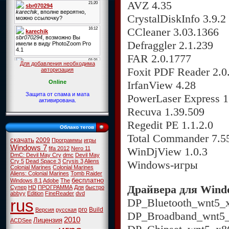
AVZ 4.35
CrystalDiskInfo 3.9.2
CCleaner 3.03.1366
Defraggler 2.1.239
FAR 2.0.1777
Для добавления необходима
Foxit PDF Reader 2.0
авторизация
IrfanView 4.28
Online
Защита от спама и мата
PowerLaser Express 1
активирована.
Recuva 1.39.509
Regedit PE 1.1.2.0
Облако тегов
Total Commander 7.5
скачать
2009
Программы
игры
Windows 7
WinDjView 1.0.3
fifa 2012
Nero 11
DmC: Devil May Cry
dmc
Devil May
Cry 5
Dead Space 3
Crysis 3
Aliens
Windows-игры
Colonial Marines
Colonial Marines
Aliens: Colonial Marines
Tomb Raider
бесплатно
Windows 8.1
Adobe
The
Драйвера для Wind
Супер
HD
ПРОГРАММА
Для
быстро
abbyy
Edition
FineReader
dvd
DP_Bluetooth_wnt5_x
rus
pro
Build
Версия
русская
DP_Broadband_wnt5_
2010
Лицензия
ACDSee