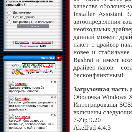
хорошим нововведением на
качестве оболочек-
этом сайте?
Installer Assistant 
Да, конечно.
Нет, не думаю.
автоопределения ва
Без разницы, не пользуюсь.
необходимых драйве
данный момент драй
[
·
]
пакет с драйвер-па
Результаты
Архив опросов
Всего ответов:
1413
новее и стабильнее
Bashrat и имеет во
Мини-чат
драйвер-паков с
бесконфликтным!
Загрузочная часть
Оболочка Windows X
Интегрированы SCSI
включены следующи
7-Zip 9.20
AkelPad 4.4.3