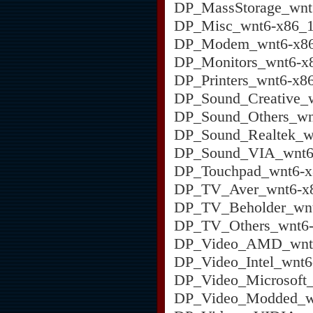
DP_MassStorage_wnt
DP_Misc_wnt6-x86_1
DP_Modem_wnt6-x86
DP_Monitors_wnt6-x
DP_Printers_wnt6-x8
DP_Sound_Creative_w
DP_Sound_Others_wn
DP_Sound_Realtek_w
DP_Sound_VIA_wnt6-
DP_Touchpad_wnt6-x
DP_TV_Aver_wnt6-x8
DP_TV_Beholder_wnt
DP_TV_Others_wnt6-
DP_Video_AMD_wnt6
DP_Video_Intel_wnt6
DP_Video_Microsoft_
DP_Video_Modded_wn