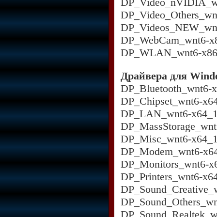
DP_Video_nVIDIA_wn
DP_Video_Others_wn
DP_Videos_NEW_wnt
DP_WebCam_wnt6-x8
DP_WLAN_wnt6-x86_
Драйвера для Windo
DP_Bluetooth_wnt6-x
DP_Chipset_wnt6-x64
DP_LAN_wnt6-x64_1
DP_MassStorage_wnt
DP_Misc_wnt6-x64_1
DP_Modem_wnt6-x64
DP_Monitors_wnt6-x
DP_Printers_wnt6-x6
DP_Sound_Creative_w
DP_Sound_Others_wn
DP_Sound_Realtek_w