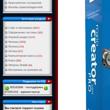
Лицензионное соглашение
Жалобы правообладателей
Категории раздела
Софт и программы
[4837]
Оформление системы
[362]
Игровой раздел
[2147]
Фильмы
[2053]
Музыка
[143]
Аптека
[247]
Компьютерная пресса
[221]
Книги
[260]
Windows Mobile
[64]
Материалы на проверке
[0]
Поддержка по ICQ
555162696 - техподдержка
472001310 - администратор
Наш опрос
Вы считаете торрент ссылки