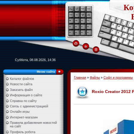
Ко
Суббота, 08.08.2026, 14:36
Меню сайта
Главная
»
Файлы
»
Софт и программы
Каталог файлов
Новости сайта
Заказать файл
Roxio Creator 2012 
Информация о сайте
Справка по сайту
Связь с администрацией
Онлайн игры
Интернет-магазин
Правила добавления новостей
на сайт
Профиль робота