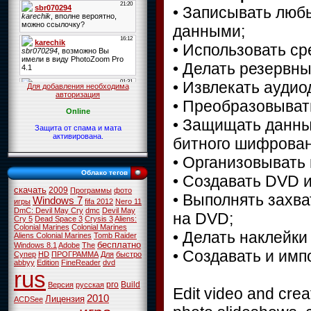
• Записывать люб
данными;
• Использовать ср
• Делать резервн
• Извлекать аудио
Для добавления необходима
авторизация
• Преобразовывать
Online
• Защищать данны
Защита от спама и мата
активирована.
битного шифрован
• Организовывать
Облако тегов
• Создавать DVD и
скачать
2009
Программы
фото
• Выполнять захв
Windows 7
игры
fifa 2012
Nero 11
DmC: Devil May Cry
dmc
Devil May
на DVD;
Cry 5
Dead Space 3
Crysis 3
Aliens:
Colonial Marines
Colonial Marines
• Делать наклейки
Aliens Colonial Marines
Tomb Raider
бесплатно
Windows 8.1
Adobe
The
• Создавать и имп
Супер
HD
ПРОГРАММА
Для
быстро
abbyy
Edition
FineReader
dvd
rus
pro
Build
Версия
русская
Edit video and cre
2010
Лицензия
ACDSee