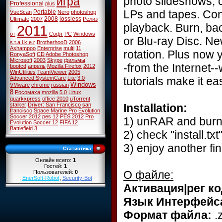
photo slideshows, 
игра
Professional
plus
LPs and tapes. Conv
Portable
VueScan
Nero
photoshop
2008
lossless
Ultimate
2007
Релиз
playback. Burn, bac
2011
от
Софт
PC
Windows
or Blu-ray Disc. Ne
s.t.a.l.k.e.r
BrotherhooD
2006
Ashampoo
Enterprise
multi
11
rotation. Plus now
RonyaSoft
CD
Adobe Photoshop
Microsoft
2003
Skype
фильмы
-from the Internet-
bootcd
апрель
Mozilla Firefox
2012
WinUtilities
TeamViewer
2005
tutorials make it ea
Advanced SystemCare
Lite
3.0
Windows
VMware
chrome
russian
8
Росомаха
mozilla
5.0
Linux
quarkxpress
office 2010
uTorrent
Installation:
stalker
Driver: San Francisco
san
francisco
Space Marine
Pro Evolution
Soccer 2012
pes 12
PES 2012
Pro
1) unRAR and burn
Evolution Soccer 12
FIFA 12
Battlefield 3
2) check "install.t
3) enjoy another 
Статистика
Онлайн всего:
1
Гостей:
1
О файле:
Пользователей:
0
,
EnerSoft-Robot
,
Security-Bot
Активация|рег ко
Язык Интерфейс
Формат файла:
.z