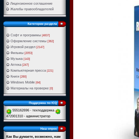
Лицензионное соглашение
Жалобы правообладателей
Категории раздела
Софт и программы
[4837]
Оформление системы
[362]
Игровой раздел
[2147]
Фильмы
[2053]
Музыка
[143]
Аптека
[247]
Компьютерная пресса
[221]
Книги
[260]
Windows Mobile
[64]
Материалы на проверке
[0]
Поддержка по ICQ
555162696 - техподдержка
472001310 - администратор
Наш опрос
Как Вы думаете, возможно, нам