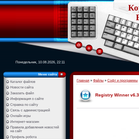
Ко
Понедельник, 10.08.2026, 22:11
Меню сайта
Главная
»
Файлы
»
Софт и программы
Каталог файлов
Новости сайта
Заказать файл
Registry Winner v6.3
Информация о сайте
Справка по сайту
Связь с администрацией
Онлайн игры
Интернет-магазин
Правила добавления новостей
на сайт
Профиль робота