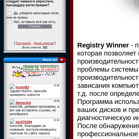
следует немного упростить
процедуру регистрации?
Да, уберите некоторые поля,
они не нужны
Нет, оставьте всё как есть
[
·
]
Registry Winner
- 
Результаты
Архив опросов
Всего ответов:
321
которая позволяет
производительнос
Мини-чат
проблемы системы 
производительност
зависания компьют
т.д. после опреде
Программа использ
ваших дисков и п
диагностическую и
После обнаружения
профессиональное