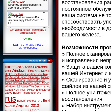
восстановления ра
постоянном обслуж
ваша система не то
способствовать уп
необходимости в д
Для добавления необходима
авторизация
вашего железа.
Online
Защита от спама и мата
Возможности про
активирована.
» Полное сканиров
и исправления неп
Облако тегов
» Защита вашей ко
скачать
2009
Studio
Программы
Windows 7
игры
fifa 2012
Nero 11
вашей Интернет и 
DmC: Devil May Cry
dmc
Devil May
Cry 5
Dead Space 3
Crysis 3
Aliens:
» Сканирование и 
Colonial Marines
Colonial Marines
Aliens Colonial Marines
Tomb Raider
файлов из вашей 
бесплатно
Windows 8.1
Adobe
The
Супер
HD
ПРОГРАММА
Для
быстро
» Полное уничтоже
abbyy
Edition
FineReader
dvd
rus
восстановления
pro
Build
Версия
русская
» Набор инструмен
2010
Лицензия
ACDSee
игра