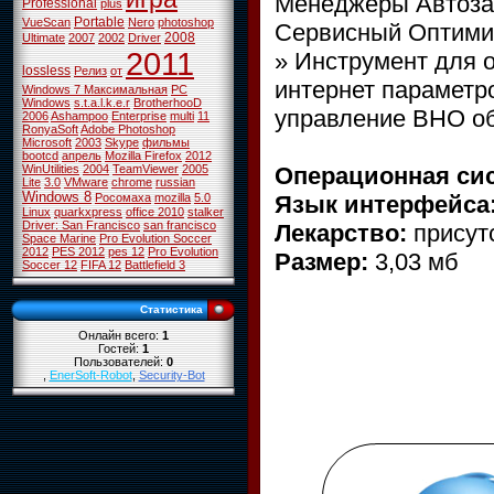
Менеджеры Автозап
Professional
plus
Portable
VueScan
Nero
photoshop
Сервисный Оптими
2008
Ultimate
2007
2002
Driver
2011
» Инструмент для о
lossless
Релиз
от
интернет параметр
Windows 7 Максимальная
PC
Windows
s.t.a.l.k.e.r
BrotherhooD
управление BHO о
2006
Ashampoo
Enterprise
multi
11
RonyaSoft
Adobe Photoshop
Microsoft
2003
Skype
фильмы
bootcd
апрель
Mozilla Firefox
2012
Операционная сис
WinUtilities
2004
TeamViewer
2005
Lite
3.0
VMware
chrome
russian
Windows 8
Язык интерфейса
Росомаха
mozilla
5.0
Linux
quarkxpress
office 2010
stalker
Driver: San Francisco
san francisco
Лекарство:
присут
Space Marine
Pro Evolution Soccer
2012
PES 2012
pes 12
Pro Evolution
Размер:
3,03 мб
Soccer 12
FIFA 12
Battlefield 3
Статистика
Онлайн всего:
1
Гостей:
1
Пользователей:
0
,
EnerSoft-Robot
,
Security-Bot