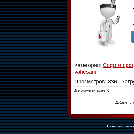
Категория
:
Софт и про
vahesam
Просмотров
:
836
|
Загр
Всего комментариев
:
0
Добавлять к
На нашем сайте в