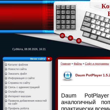
Ко
Суббота, 08.08.2026, 16:21
Меню сайта
Главная
»
Файлы
»
Софт и программы
Каталог файлов
Новости сайта
Заказать файл
Daum PotPlayer 1.5.
Информация о сайте
Справка по сайту
Связь с администрацией
Онлайн игры
Daum PotPlayer
Интернет-магазин
аналогичный по
Правила добавления новостей
на сайт
практически всем
Профиль робота