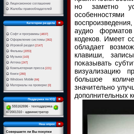
Лицензионное соглашение
но заметно усо
Жалобы правообладателей
особенностя
воспроизведения
Категории раздела
аудио форматов
Софт и программы
[4837]
кодеков. Имеет с
Оформление системы
[362]
обладает возмож
Игровой раздел
[2147]
Фильмы
[2053]
клавиши, запис
Музыка
[143]
показывать субти
Аптека
[247]
Компьютерная пресса
[221]
визуализацию п
Книги
[260]
большое количе
Windows Mobile
[64]
Материалы на проверке
значительно улуч
[0]
дополнительных к
Поддержка по ICQ
555162696 - техподдержка
472001310 - администратор
Наш опрос
Совершаете ли Вы покупки