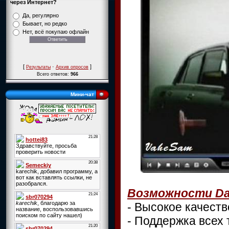
через Интернет?
Да, регулярно
Бывает, но редко
Нет, всё покупаю офлайн
[
·
]
Результаты
Архив опросов
Всего ответов:
966
Мини-чат
Возможности Dau
- Высокое качест
- Поддержка всех 