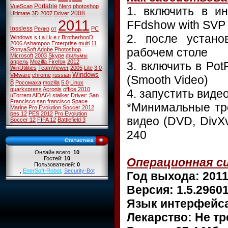
Portable
VueScan
Nero
photoshop
1. включить в и
2008
Ultimate
3D
2007
Driver
2011
FFdshow with SVP 
lossless
Релиз
от
PC
2. после устан
Windows
s.t.a.l.k.e.r
BrotherhooD
2006
Ashampoo
Enterprise
multi
11
рабочем столе
RonyaSoft
Adobe Photoshop
Microsoft
2003
Skype
фильмы
апрель
Mozilla Firefox
2012
3. включить в Po
WinUtilities
TeamViewer
2005
Lite
3.0
Windows
VMware
chrome
russian
(Smooth Video)
8
Росомаха
mozilla
5.0
Linux
quarkxpress
Acronis
office 2010
4. запустить виде
uTorrent
AIDA64
stalker
Driver: San
Francisco
san francisco
Space
*Минимальные тр
Marine
Pro Evolution Soccer 2012
pes 12
PES 2012
Pro Evolution
видео (DVD, DivXv
Soccer 12
FIFA 12
Battlefield 3
240
Статистика
Онлайн всего:
10
Гостей:
10
Операционная си
Пользователей:
0
,
EnerSoft-Robot
,
Security-Bot
Год выхода: 201
Версия: 1.5.2960
Язык интерфейса
Лекарство: Не тр