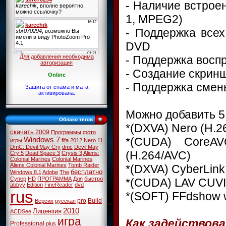
- Наличие встрое
1, MPEG2)
- Поддержка все
DVD
- Поддержка восп
Для добавления необходима
авторизация
- Создание скринш
Online
- Поддержка смены
Защита от спама и мата
активирована.
Можно добавить 5
Облако тегов
*(DXVA) Nero (H.
скачать
2009
Программы
фото
*(CUDA) CoreAV
Windows 7
игры
fifa 2012
Nero 11
DmC: Devil May Cry
dmc
Devil May
(H.264/AVC)
Cry 5
Dead Space 3
Crysis 3
Aliens:
Colonial Marines
Colonial Marines
Aliens Colonial Marines
Tomb Raider
*(DXVA) CyberLin
бесплатно
Windows 8.1
Adobe
The
Супер
HD
ПРОГРАММА
Для
быстро
*(CUDA) LAV CUV
abbyy
Edition
FineReader
dvd
rus
*(SOFT) FFdshow w
pro
Build
Версия
русская
2010
Лицензия
ACDSee
игра
Как задействова
Professional
plus