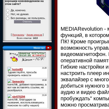
хорошим нововведением на
этом сайте?
Да, конечно.
Нет, не думаю.
Без разницы, не пользуюсь.
MEDIARevolution -
функций, в которо
[
·
]
Результаты
Архив опросов
Всего ответов:
1413
ПК! Кроме проигры
возможность управ
Мини-чат
видеомагнитофон. 
оперативной памят
Гибкие настройки 
настроить плеер и
эквалайзер с мног
добиться нужного 
аудио и видео файл
пробуждать" компь
можно просматрива