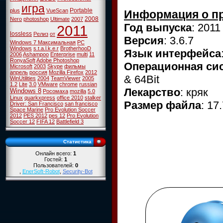
игра
Portable
plus
VueScan
Информация о п
2008
Nero
photoshop
Ultimate
2007
Год выпуска
: 2011
2011
lossless
Релиз
от
Версия
: 3.6.7
Windows 7 Максимальная
PC
Windows
s.t.a.l.k.e.r
BrotherhooD
Язык интерфейса
2006
Ashampoo
Enterprise
multi
11
RonyaSoft
Adobe Photoshop
Операционная си
Microsoft
2003
Skype
фильмы
апрель
россия
Mozilla Firefox
2012
& 64Bit
WinUtilities
2004
TeamViewer
2005
1.2
Lite
3.0
VMware
chrome
russian
Лекарство
: кряк
Windows 8
Росомаха
mozilla
5.0
Linux
quarkxpress
office 2010
stalker
Размер файла
: 17
Driver: San Francisco
san francisco
Space Marine
Pro Evolution Soccer
2012
PES 2012
pes 12
Pro Evolution
Soccer 12
FIFA 12
Battlefield 3
Статистика
Онлайн всего:
1
Гостей:
1
Пользователей:
0
,
EnerSoft-Robot
,
Security-Bot