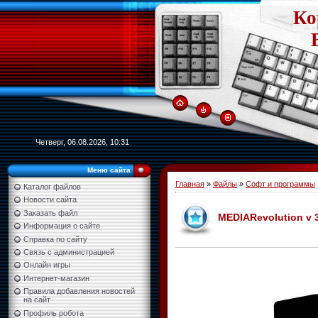
Ко
Четверг, 06.08.2026, 10:31
Меню сайта
Главная
»
Файлы
»
Софт и программы
Каталог файлов
Новости сайта
Заказать файл
MEDIARevolution v 3
Информация о сайте
Справка по сайту
Связь с администрацией
Онлайн игры
Интернет-магазин
Правила добавления новостей
на сайт
Профиль робота