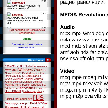
радиотрансляции.
MEDIA Revolution 
Audio
Для добавления необходима
mp3 mp2 wma ogg cda
авторизация
m4a wav wv nuv kar 
Online
mod mdz st stm stz s3
Защита от спама и мата
активирована.
amf aob b4s far dtsw
nsv nsa ofr okt ptm 
Облако тегов
скачать
2009
Studio
Программы
Windows 7
Video
фото
игры
fifa 2012
Nero 11
DmC: Devil May Cry
dmc
mpg mpe mpeg m1v m
Devil May Cry 5
Dead Space 3
Crysis 3
Aliens: Colonial Marines
Aliens Colonial Marines
Colonial
mov mp4 mkv vob wm
Marines
Tomb Raider
Windows 8.1
бесплатно
Adobe
The
Супер
HD
mpgx mpm m4v ty flv
ПРОГРАММА
Для
быстро
abbyy
rus
mjpg m2p pva vlb ts
Edition
FineReader
dvd
pro
Build
Версия
русская
ACDSee
2010
Лицензия
Professional