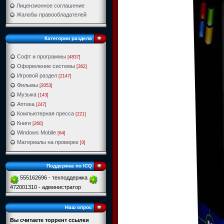
Лицензионное соглашение
Жалобы правообладателей
Категории раздела
Софт и программы
[4837]
Оформление системы
[362]
Игровой раздел
[2147]
Фильмы
[2053]
Музыка
[143]
Аптека
[247]
Компьютерная пресса
[221]
Книги
[260]
Windows Mobile
[64]
Материалы на проверке
[0]
Поддержка по ICQ
555162696 - техподдержка
472001310 - администратор
Наш опрос
Вы считаете торрент ссылки