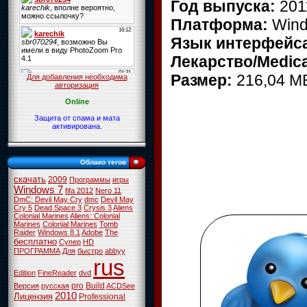
Год выпуска:
201
Платформа:
Wind
Язык интерфейс
Лекарство/Medic
Размер:
216,04 M
Для добавления необходима
авторизация
Online
Защита от спама и мата
активирована.
Облако тегов
скачать
2009
Программы
игры
Windows 7
fifa 2012
Nero 11
DmC: Devil May Cry
dmc
Devil May
Cry 5
Dead Space 3
Crysis 3
Aliens
Colonial Marines
Aliens: Colonial
Marines
Colonial Marines
Tomb
Raider
Windows 8.1
Adobe
The
бесплатно
Супер
HD
ПРОГРАММА
Для
быстро
abbyy
rus
Edition
FineReader
dvd
pro
Build
Версия
русская
ACDSee
2010
Лицензия
Professional