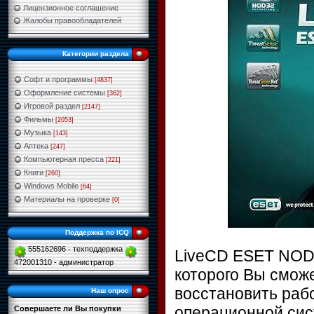
Лицензионное соглашение
Жалобы правообладателей
Категории раздела
Софт и программы
[4837]
Оформление системы
[362]
Игровой раздел
[2147]
Фильмы
[2053]
Музыка
[143]
Аптека
[247]
Компьютерная пресса
[221]
Книги
[260]
Windows Mobile
[64]
Материалы на проверке
[0]
Поддержка по ICQ
555162696 - техподдержка
LiveCD ESET NOD3
472001310 - администратор
которого Вы смож
восстановить раб
Наш опрос
операционной сис
Совершаете ли Вы покупки