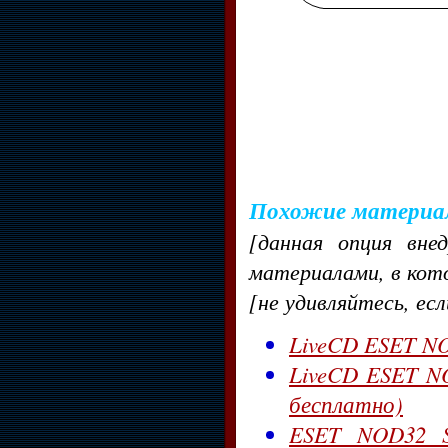
Похожие материа
[данная опция вне
материалами, в кот
[не удивляйтесь, ес
LiveCD ESET NO
LiveCD ESET NO
бесплатно)
ESET NOD32 Sma