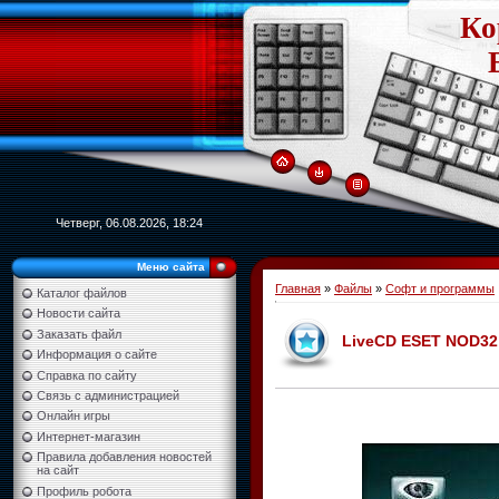
Ко
Четверг, 06.08.2026, 18:24
Меню сайта
Главная
»
Файлы
»
Софт и программы
Каталог файлов
Новости сайта
Заказать файл
LiveCD ESET NOD32 
Информация о сайте
Справка по сайту
Связь с администрацией
Онлайн игры
Интернет-магазин
Правила добавления новостей
на сайт
Профиль робота