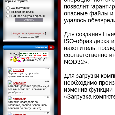
через Интернет?
позволит гаранти
Да, регулярно
опасные файлы и 
Бывает, но редко
Нет, всё покупаю офлайн
удалось обезвред
.
Для создания Liv
[
·
]
Результаты
Архив опросов
Всего ответов:
965
ISO-образ диска и
накопитель, посл
Мини-чат
соответственно и
NOD32».
Для загрузки ком
необходимо произ
изменив функции 
«Загрузка компют