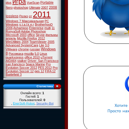
игра
Portable
plus
VueScan
2008
Nero
photoshop
Ultimate
2007
2011
lossless
Релиз
от
Windows 7 Максимальная
PC
Windows
s.t.a.l.k.e.r
BrotherhooD
2006
Ashampoo
Enterprise
multi
11
RonyaSoft
Adobe Photoshop
Microsoft
2003
office
Skype
фильмы
апрель
Mozilla Firefox
2012
WinUtilities
2004
TeamViewer
2005
Advanced SystemCare
Lite
3.0
Windows
VMware
chrome
russian
8
Росомаха
mozilla
5.0
Linux
quarkxpress
office 2010
uTorrent
AIDA64
stalker
Driver: San Francisco
san francisco
Space Marine
Pro
Evolution Soccer 2012
PES 2012
Pro
Evolution Soccer 12
pes 12
FIFA 12
Battlefield 3
Статистика
Онлайн всего:
1
Гостей:
1
Пользователей:
0
,
EnerSoft-Robot
,
Security-Bot