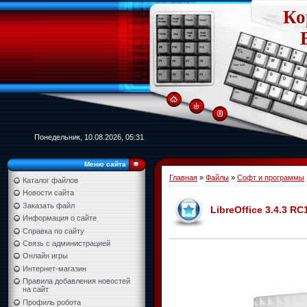
Ко
Понедельник, 10.08.2026, 05:31
Меню сайта
Главная
»
Файлы
»
Софт и программы
Каталог файлов
Новости сайта
Заказать файл
LibreOffice 3.4.3 RC
Информация о сайте
Справка по сайту
Связь с администрацией
Онлайн игры
Интернет-магазин
Правила добавления новостей
на сайт
Профиль робота