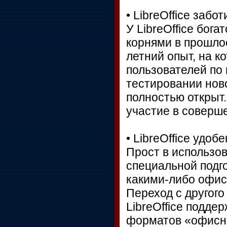
• LibreOffice забо
У LibreOffice бог
корнями в прошло
летний опыт, на 
пользователей по 
тестировании ново
полностью открыт.
участие в соверше
• LibreOffice удобе
Прост в использов
специальной подго
какими-либо офи
Переход с другого 
LibreOffice подд
форматов «офисн