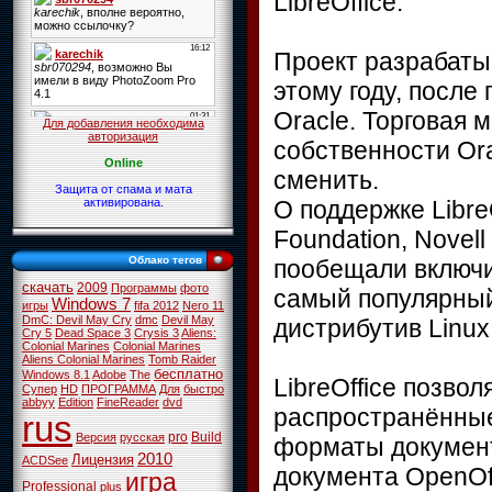
LibreOffice.
Проект разрабаты
этому году, после
Oracle. Торговая 
Для добавления необходима
авторизация
собственности Or
Online
сменить.
Защита от спама и мата
О поддержке Libre
активирована.
Foundation, Novell
Облако тегов
пообещали включи
скачать
2009
Программы
фото
самый популярный
Windows 7
игры
fifa 2012
Nero 11
DmC: Devil May Cry
dmc
Devil May
дистрибутив Linux
Cry 5
Dead Space 3
Crysis 3
Aliens:
Colonial Marines
Colonial Marines
Aliens Colonial Marines
Tomb Raider
бесплатно
Windows 8.1
Adobe
The
LibreOffice позво
Супер
HD
ПРОГРАММА
Для
быстро
abbyy
Edition
FineReader
dvd
распространённые
rus
pro
Build
Версия
русская
форматы документ
2010
Лицензия
ACDSee
документа OpenOf
игра
Professional
plus