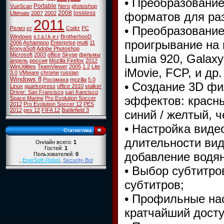
• Преобразование
Portable
VueScan
Nero
photoshop
2008
lossless
форматов для ра
Ultimate
2007
2002
2011
• Преобразование
Релиз
от
Софт
PC
Windows
s.t.a.l.k.e.r
BrotherhooD
проигрывание на 
2006
Ashampoo
Enterprise
multi
11
RonyaSoft
Adobe Photoshop
Microsoft
2003
office
Skype
фильмы
Lumia 920, Galaxy
апрель
россия
Mozilla Firefox
2012
WinUtilities
TeamViewer
2005
1.2
Lite
iMovie, FCP, и др.
3.0
VMware
chrome
russian
Windows 8
Росомаха
mozilla
5.0
• Создание 3D ф
Linux
quarkxpress
office 2010
stalker
Driver: San Francisco
san francisco
эффектов: красный
Space Marine
Pro Evolution Soccer
2012
Pro Evolution Soccer 12
PES
2012
pes 12
FIFA 12
Battlefield 3
синий / желтый, ч
• Настройка вид
Статистика
длительности вид
Онлайн всего:
1
Гостей:
1
добавление водяно
Пользователей:
0
,
EnerSoft-Robot
,
Security-Bot
• Выбор субтитро
субтитров;
• Профильные нас
кратчайший досту