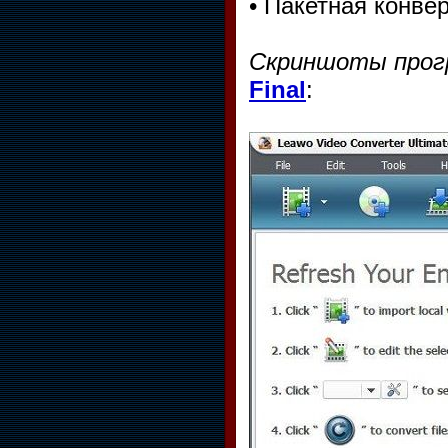
• Пакетная конве
Скриншоты про
Final
: