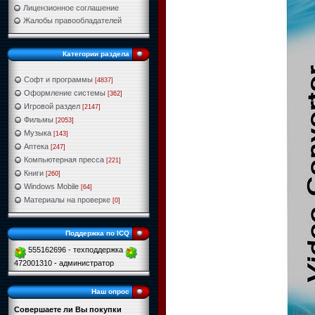
Лицензионное соглашение
Жалобы правообладателей
Категории раздела
Софт и программы
[4837]
Оформление системы
[362]
Игровой раздел
[2147]
Фильмы
[2053]
Музыка
[143]
Аптека
[247]
Компьютерная пресса
[221]
Книги
[260]
Windows Mobile
[64]
Материалы на проверке
[0]
Поддержка по ICQ
555162696 - техподдержка
472001310 - администратор
Наш опрос
Совершаете ли Вы покупки