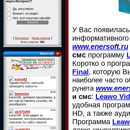
через Интернет?
Да, регулярно
Бывает, но редко
Нет, всё покупаю офлайн
У Вас появилас
информативного 
[
·
]
Результаты
Архив опросов
Всего ответов:
966
www.enersoft.ru
смс
программу
Мини-чат
Коротко о прог
, которую 
Final
наиболее часто о
рунета
www.eners
:
и смс
Leawo Vide
удобная програм
HD, а также ауд
Программа
Leawo
легко конвертир