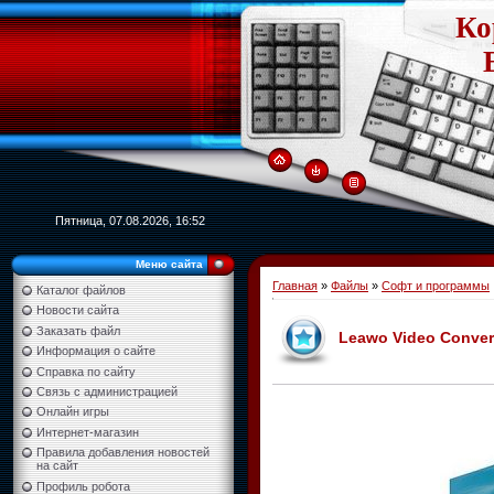
Ко
Пятница, 07.08.2026, 16:52
Меню сайта
Главная
»
Файлы
»
Софт и программы
Каталог файлов
Новости сайта
Заказать файл
Leawo Video Converte
Информация о сайте
Справка по сайту
Связь с администрацией
Онлайн игры
Интернет-магазин
Правила добавления новостей
на сайт
Профиль робота