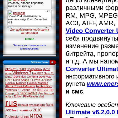
различными фор
RM, MPG, MPEG, 
AC3, AIFF, AMR,
Video Converter U
Для добавления необходима
авторизация
себя продвинуты
Online
изменение размер
Защита от спама и мата
активирована.
битрейта, пропор
и т.д. А мы нап
Облако тегов
Converter Ultimat
скачать
2009
Программы
фото
Windows 7
игры
fifa 2012
Nero 11
информативного и
DmC: Devil May Cry
dmc
Devil May
Cry 5
Dead Space 3
Crysis 3
Aliens:
рунета
www.eners
Colonial Marines
Colonial Marines
Aliens Colonial Marines
Tomb Raider
.
и смс
бесплатно
Windows 8.1
Adobe
The
Супер
HD
ПРОГРАММА
Для
быстро
abbyy
Edition
FineReader
dvd
rus
Ключевые особе
pro
Build
Версия
русская
2010
Лицензия
Ultimate v6.2.0.0 
ACDSee
игра
Professional
plus