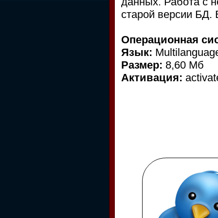
данных. Работа с 
старой версии БД. 
Операционная си
Язык:
Multilanguag
Размер:
8,60 Мб
Активация:
activat