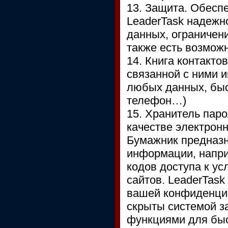
13. Защита. Обесп
LeaderTask надеж
данных, ограничен
также есть возмож
14. Книга контакто
связанной с ними 
любых данных, быст
телефон…)
15. Хранитель паро
качестве электрон
Бумажник предназ
информации, напри
кодов доступа к ус
сайтов. LeaderTas
вашей конфиденци
скрыты системой з
функциями для быс