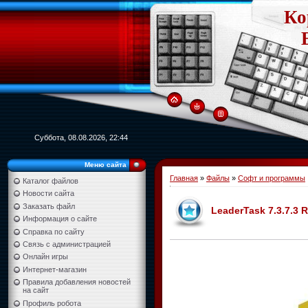
Ко
Суббота, 08.08.2026, 22:44
Меню сайта
Главная
»
Файлы
»
Софт и программы
Каталог файлов
Новости сайта
Заказать файл
LeaderTask 7.3.7.3 
Информация о сайте
Справка по сайту
Связь с администрацией
Онлайн игры
Интернет-магазин
Правила добавления новостей
на сайт
Профиль робота