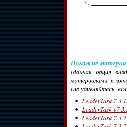
Похожие материа
[данная опция вне
материалами, в кот
[не удивляйтесь, ес
LeaderTask 7.3.1
LeaderTask v7.3.
LeaderTask 7.3.7
LeaderTask 7.3.7