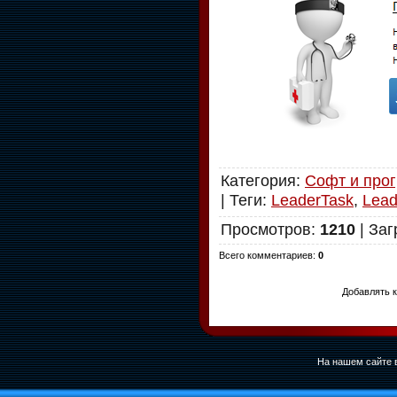
Категория
:
Софт и про
|
Теги
:
LeaderTask
,
Lead
Просмотров
:
1210
|
Заг
Всего комментариев
:
0
Добавлять к
На нашем сайте в