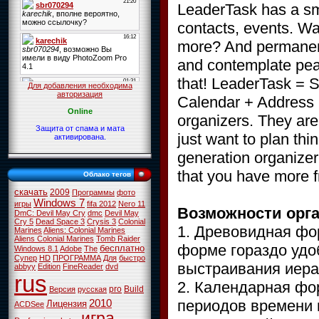
LeaderTask has a sm
contacts, events. Wa
more? And permanentl
and contemplate pea
that! LeaderTask = 
Для добавления необходима
авторизация
Calendar + Address B
Online
organizers. They are 
Защита от спама и мата
just want to plan th
активирована.
generation organizer 
that you have more f
Облако тегов
скачать
2009
Программы
фото
Windows 7
игры
fifa 2012
Nero 11
Возможности орга
DmC: Devil May Cry
dmc
Devil May
Cry 5
Dead Space 3
Crysis 3
Colonial
1. Древовидная фо
Marines
Aliens: Colonial Marines
Aliens Colonial Marines
Tomb Raider
форме гораздо удо
бесплатно
Windows 8.1
Adobe
The
Супер
HD
ПРОГРАММА
Для
быстро
выстраивания иера
abbyy
Edition
FineReader
dvd
rus
2. Календарная фо
pro
Build
Версия
русская
периодов времени 
2010
Лицензия
ACDSee
игра