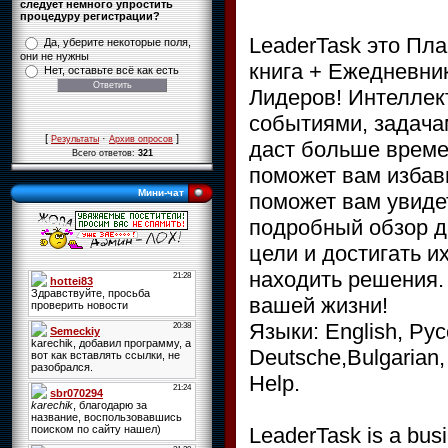
следует немного упростить
процедуру регистрации?
LeaderTask это Пл
Да, уберите некоторые поля,
они не нужны
книга + Ежедневник
Нет, оставьте всё как есть
Лидеров! Интеллек
событиями, задачам
[
·
]
Результаты
Архив опросов
даст больше време
Всего ответов:
321
поможет вам избав
Мини-чат
поможет вам увиде
подробный обзор де
цели и достигать и
находить решения.
вашей жизни!
Языки: English, Русс
Deutsche,Bulgarian,
Help.
LeaderTask is a busi