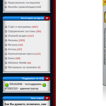
Лицензионное соглашение
Жалобы правообладателей
Категории раздела
Софт и программы
[4837]
Оформление системы
[362]
Игровой раздел
[2147]
Фильмы
[2053]
Музыка
[143]
Аптека
[247]
Компьютерная пресса
[221]
Книги
[260]
Windows Mobile
[64]
Материалы на проверке
[0]
Поддержка по ICQ
555162696 - техподдержка
472001310 - администратор
Наш опрос
Как Вы думаете, возможно, нам