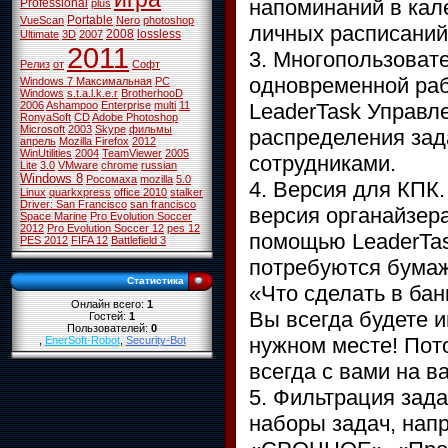
напоминаний в кал
Professional
plus
Portable
VueScan
Nero
photoshop
личных расписаний
2008
lossless
Ultimate
3D
2007
2011
3. Многопользовате
Релиз
от
Софт
одновременной раб
Windows 7 Максимальная
PC
Windows
s.t.a.l.k.e.r
BrotherhooD
LeaderTask Управл
2006
Ashampoo
Enterprise
multi
11
RonyaSoft
CD
Adobe Photoshop
Microsoft
2003
Skype
фильмы
распределения за
апрель
Mozilla Firefox
2012
WinUtilities
2004
TeamViewer
2005
сотрудниками.
Lite
3.0
VMware
chrome
russian
Windows 8
Росомаха
mozilla
5.0
4. Версия для КПК.
Linux
quarkxpress
office 2010
stalker
Driver: San Francisco
san francisco
версия органайзера
Space Marine
Pro Evolution Soccer
2012
Pro Evolution Soccer 12
pes 12
помощью LeaderTas
PES 2012
FIFA 12
Battlefield 3
потребуются бумаж
Статистика
«Что сделать в бан
Онлайн всего:
1
Вы всегда будете 
Гостей:
1
Пользователей:
0
нужном месте! Пото
,
EnerSoft-Robot
,
Security-Bot
всегда с вами на 
5. Фильтрация зад
наборы задач, нап