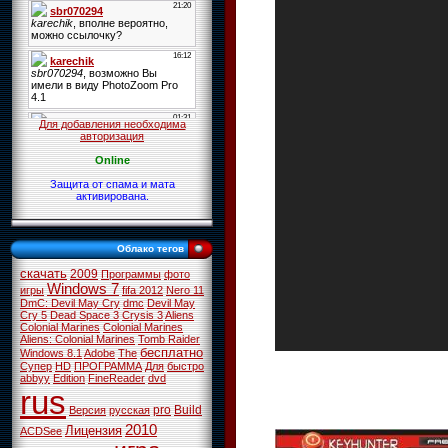
Для добавления необходима
авторизация
Online
Защита от спама и мата
активирована.
Облако тегов
скачать
2009
Программы
фото
Windows 7
игры
fifa 2012
Nero 11
DmC: Devil May Cry
dmc
Devil May
Cry 5
Dead Space 3
Crysis 3
Aliens
Colonial Marines
Colonial Marines
Aliens: Colonial Marines
Tomb Raider
бесплатно
Windows 8.1
Adobe
The
Супер
HD
ПРОГРАММА
Для
быстро
abbyy
Edition
FineReader
dvd
rus
pro
Build
Версия
русская
2010
Лицензия
ACDSee