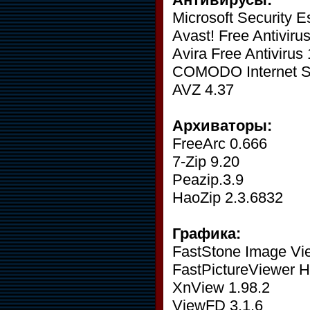
Microsoft Security E
Avast! Free Antiviru
Avira Free Antivirus
COMODO Internet Sec
AVZ 4.37
Архиваторы:
FreeArc 0.666
7-Zip 9.20
Peazip.3.9
HaoZip 2.3.6832
Графика:
FastStone Image Vi
FastPictureViewer 
XnView 1.98.2
ViewFD 3.1.6