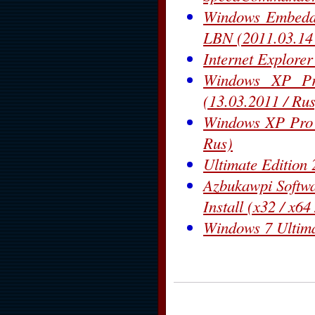
Windows Embedd
LBN (2011.03.14
Internet Explore
Windows XP Pr
(13.03.2011 / Rus
Windows XP Pro 
Rus)
Ultimate Edition 
Azbukawpi Softwa
Install (x32 / x6
Windows 7 Ultima