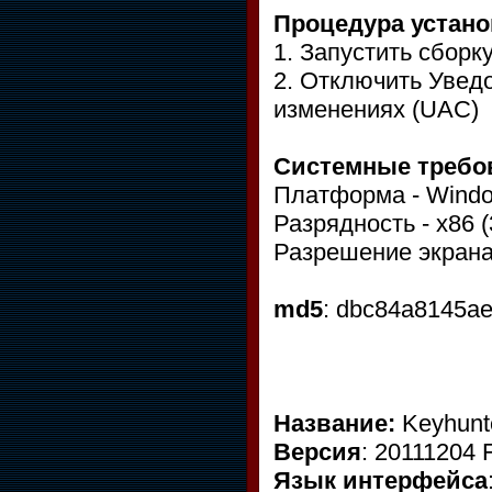
Процедура устано
1. Запустить сборк
2. Отключить Увед
изменениях (UAC)
Системные требо
Платформа - Windo
Разрядность - x86 (3
Разрешение экрана
md5
: dbc84a8145a
Название:
Keyhunt
Версия
: 20111204 
Язык интерфейса