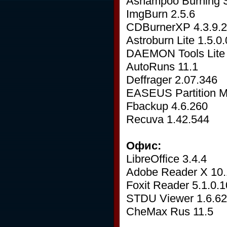
Ashampoo Burning S
ImgBurn 2.5.6
CDBurnerXP 4.3.9.
Astroburn Lite 1.5.0
DAEMON Tools Lite 
AutoRuns 11.1
Deffrager 2.07.346
EASEUS Partition M
Fbackup 4.6.260
Recuva 1.42.544
Офис:
LibreOffice 3.4.4
Adobe Reader X 10.
Foxit Reader 5.1.0.
STDU Viewer 1.6.62
CheMax Rus 11.5