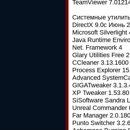
TeamViewer 7.0121
Системные утилит
DirectX 9.0с Июнь 
Microsoft Silverlight
Java Runtime Enviro
Net. Framework 4
Glary Utilities Free 
CCleaner 3.13.1600
Process Explorer 15
Advanced SystemCar
GIGATweaker 3.1.3.
XP Tweaker 1.53.80
SiSoftware Sandra L
Unreal Commander 
Far Manager 2.0.18
Punto Switcher 3.2.