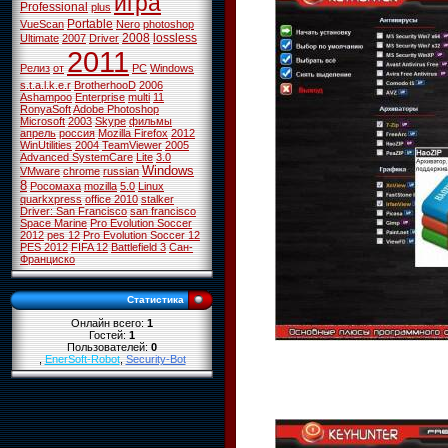
игра
Professional
plus
Portable
VueScan
Nero
photoshop
2008
lossless
Ultimate
2007
Driver
2011
Релиз
от
PC
Windows
s.t.a.l.k.e.r
BrotherhooD
2006
Ashampoo
Enterprise
multi
11
RonyaSoft
Adobe Photoshop
Microsoft
2003
Skype
фильмы
апрель
россия
Mozilla Firefox
2012
WinUtilities
2004
TeamViewer
2005
Advanced SystemCare
Lite
3.0
Windows
VMware
chrome
russian
8
Росомаха
mozilla
5.0
Linux
quarkxpress
office 2010
stalker
Driver: San Francisco
san francisco
Space Marine
Pro Evolution Soccer
2012
pes 12
Pro Evolution Soccer 12
PES 2012
FIFA 12
Battlefield 3
Сан-
Франциско
Статистика
Онлайн всего:
1
Гостей:
1
Пользователей:
0
,
EnerSoft-Robot
,
Security-Bot