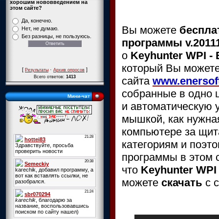
хорошим нововведением на
этом сайте?
Да, конечно.
Вы можете
беспла
Нет, не думаю.
Без разницы, не пользуюсь.
программы v.2011
о
Keyhunter WPI -
который Вы может
[
·
]
Результаты
Архив опросов
Всего ответов:
1413
сайта
www.enersoft
собранные в одно 
Мини-чат
и автоматическую у
мышкой, как нужна
компьютере за щит
категориям и поэто
программы в этом 
что
Keyhunter WPI
можете
скачать
с 