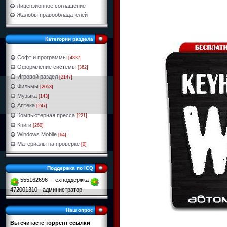
Лицензионное соглашение
Жалобы правообладателей
Категории раздела
Софт и программы
[4837]
Оформление системы
[362]
Игровой раздел
[2147]
Фильмы
[2053]
Музыка
[143]
Аптека
[247]
Компьютерная пресса
[221]
Книги
[260]
Windows Mobile
[64]
Материалы на проверке
[0]
Поддержка по ICQ
555162696 - техподдержка
472001310 - администратор
Наш опрос
Вы считаете торрент ссылки