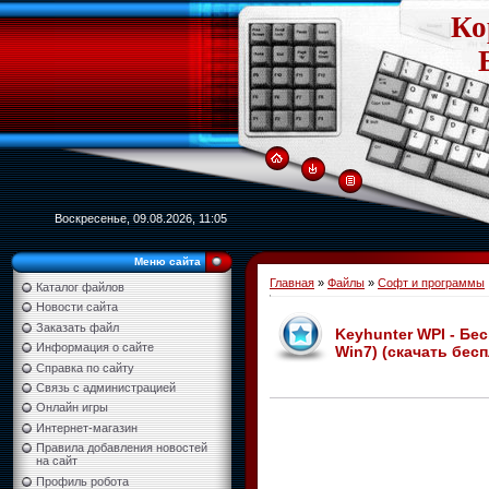
Ко
Воскресенье, 09.08.2026, 11:05
Меню сайта
Главная
»
Файлы
»
Софт и программы
Каталог файлов
Новости сайта
Заказать файл
Keyhunter WPI - Бесп
Информация о сайте
Win7) (скачать бес
Справка по сайту
Связь с администрацией
Онлайн игры
Интернет-магазин
Правила добавления новостей
на сайт
Профиль робота