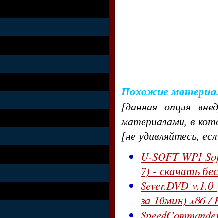
Похожие материа
[данная опция вне
материалами, в кот
[не удивляйтесь, ес
U-SOFT WPI Softm
7) - скачать бе
Sever.DVD v.1.0
за 10мин) x86 /
SpeedCommander 