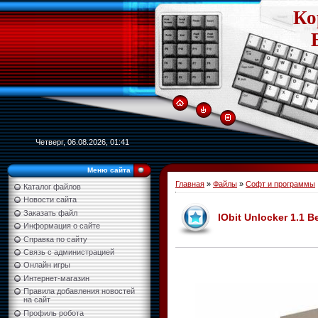
Ко
Четверг, 06.08.2026, 01:41
Меню сайта
Главная
»
Файлы
»
Софт и программы
Каталог файлов
Новости сайта
Заказать файл
IObit Unlocker 1.1 B
Информация о сайте
Справка по сайту
Связь с администрацией
Онлайн игры
Интернет-магазин
Правила добавления новостей
на сайт
Профиль робота