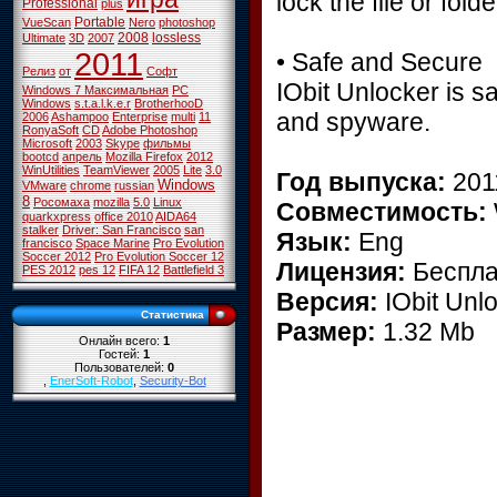
lock the file or fo
Professional
plus
Portable
VueScan
Nero
photoshop
2008
lossless
Ultimate
3D
2007
2011
• Safe and Secure
Релиз
от
Софт
IObit Unlocker is s
Windows 7 Максимальная
PC
Windows
s.t.a.l.k.e.r
BrotherhooD
and spyware.
2006
Ashampoo
Enterprise
multi
11
RonyaSoft
CD
Adobe Photoshop
Microsoft
2003
Skype
фильмы
bootcd
апрель
Mozilla Firefox
2012
WinUtilities
TeamViewer
2005
Lite
3.0
Год выпуска:
20
Windows
VMware
chrome
russian
8
Росомаха
mozilla
5.0
Linux
Совместимость:
quarkxpress
office 2010
AIDA64
stalker
Driver: San Francisco
san
Язык:
Eng
francisco
Space Marine
Pro Evolution
Soccer 2012
Pro Evolution Soccer 12
Лицензия:
Беспла
PES 2012
pes 12
FIFA 12
Battlefield 3
Версия:
IObit Unlo
Статистика
Размер:
1.32 Mb
Онлайн всего:
1
Гостей:
1
Пользователей:
0
,
EnerSoft-Robot
,
Security-Bot