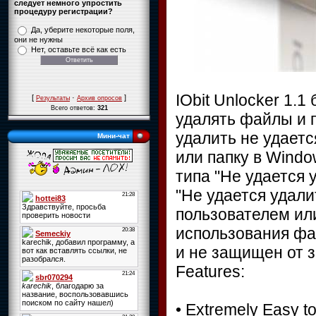
следует немного упростить
процедуру регистрации?
Да, уберите некоторые поля,
они не нужны
Нет, оставьте всё как есть
IObit Unlocker 1.
[
·
]
Результаты
Архив опросов
Всего ответов:
321
удалять файлы и 
удалить не удаетс
Мини-чат
или папку в Wind
типа "Не удается 
"Не удается удали
пользователем ил
использования фай
и не защищен от за
Features:
• Extremely Easy t