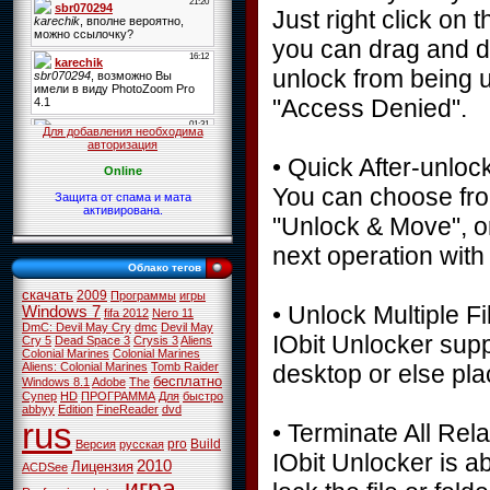
Just right click on 
you can drag and dro
unlock from being u
"Access Denied".
Для добавления необходима
авторизация
• Quick After-unloc
Online
You can choose fro
Защита от спама и мата
активирована.
"Unlock & Move", or
next operation with
Облако тегов
скачать
2009
Программы
игры
• Unlock Multiple F
Windows 7
fifa 2012
Nero 11
DmC: Devil May Cry
dmc
Devil May
IObit Unlocker suppo
Cry 5
Dead Space 3
Crysis 3
Aliens
Colonial Marines
Colonial Marines
desktop or else pla
Aliens: Colonial Marines
Tomb Raider
бесплатно
Windows 8.1
Adobe
The
Супер
HD
ПРОГРАММА
Для
быстро
abbyy
Edition
FineReader
dvd
rus
• Terminate All Re
pro
Build
Версия
русская
IObit Unlocker is ab
2010
Лицензия
ACDSee
игра