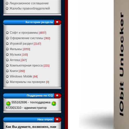
Лицензионное соглашение
Жалобы правообладателей
Категории раздела
Софт и программы
[4837]
Оформление системы
[362]
Игровой раздел
[2147]
Фильмы
[2053]
Музыка
[143]
Аптека
[247]
Компьютерная пресса
[221]
Книги
[260]
Windows Mobile
[64]
Материалы на проверке
[0]
Поддержка по ICQ
555162696 - техподдержка
472001310 - администратор
Наш опрос
Как Вы думаете, возможно, нам